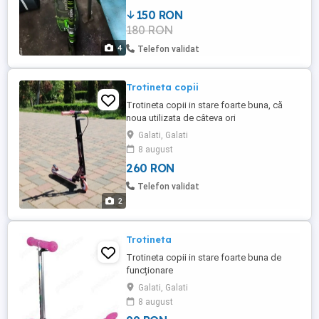
150 RON
180 RON
4
Telefon validat
Trotineta copii
Trotineta copii in stare foarte buna, că
noua utilizata de câteva ori
Galati, Galati
8 august
260 RON
Telefon validat
2
Trotineta
Trotineta copii in stare foarte buna de
funcționare
Galati, Galati
8 august