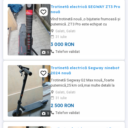
Trotinetă electrică SEGWAY ZT3 Pro
nouă
Vînd trotinetă nouă ,o bijuterie frumoasă și
puternică..ZT3 Pro este echipat cu
suspensie frontala dubla telescopica si
Galati, Galati
suspensie cu arcuri pe spate. Este
31 iulie
proiectat pentru a minimiza impactul
3 000 RON
obstacolelor precum trotuare, gropi si alei
pietruite. Imbunatatit cu garda la sol la 152
Telefon validat
5
mm, ZT3 Pro te asigura ...
Trotinetă electrică Segway ninebot
2024 nouă
Trotinetă Segway G2 Max nouă,,foarte
puternică,25 km oră,mai multe detalii la
telefon..
Galati, Galati
31 iulie
2 500 RON
Telefon validat
5