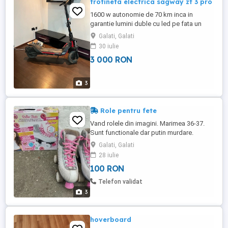
trotineta electrica sagway zt 3 pro
1600 w autonomie de 70 km inca in
garantie lumini duble cu led pe fata un
stop cu led pe spate samnalizari
Galati, Galati
suspensie dubla pe fata
30 iulie
3 000 RON
3
Role pentru fete
Vand rolele din imagini. Marimea 36-37.
Sunt functionale dar putin murdare.
Galati, Galati
28 iulie
100 RON
Telefon validat
3
hoverboard