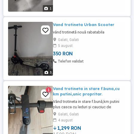
1
Vand trotineta Urban Scooter
vând trotinetă nouă rabatabila
Galati, Galati
5 august
350 RON
Telefon validat
3
Vand trotineta in stare f.buna,cu
1
km putini,unic propritar.
Vând trotineta in stare f.bună,km putini
plus casca cu leduri și cauciuc de
rezerva.Pret 15 milioane neg.Tel.
Galati, Galati
4 august
1,299 RON