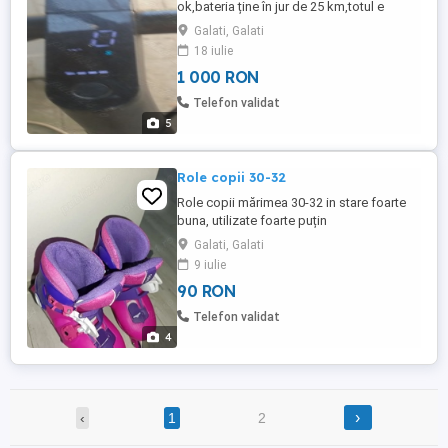
ok,bateria ține în jur de 25 km,totul e
ok,mai multe relații la telefon..
Galati, Galati
18 iulie
1 000 RON
Telefon validat
5
Role copii 30-32
Role copii mărimea 30-32 in stare foarte
buna, utilizate foarte puțin
Galati, Galati
9 iulie
90 RON
Telefon validat
4
›
‹
1
2