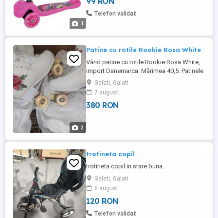
99 RON
Telefon validat
1
Patine cu rotile Rookie Rosa White
Vând patine cu rotile Rookie Rosa White,
import Danemarca. Mărimea 40,5. Patinele
sunt noi. Nu au fost folosite niciodată.
Galati, Galati
Sunt în stare perfectă. Descriere Patinele
7 august
Rosa Roller Skates de la Rookie au o
380 RON
cizmă clasică în stil figurat și sunt
destinate patinajului pe role în aer liber.
Sunt realizate ...
2
trotineta copil
trotineta copil in stare buna.
Galati, Galati
6 august
120 RON
Telefon validat