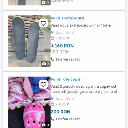
1,500 RON
5
Vând skateboard
Vând două skateboard-uri noi 160 lei
Galati, Galati
3 august
160 RON
180 RON
Telefon validat
2
Vând role copii
Vând 2 perechi de role pentru copii+ set
accesorii (cască, genunchiere și cotiere)
mărimea M (35-38) reglabile. Preț 200 lei
Galati, Galati
negociabil
2 august
200 RON
Telefon validat
4