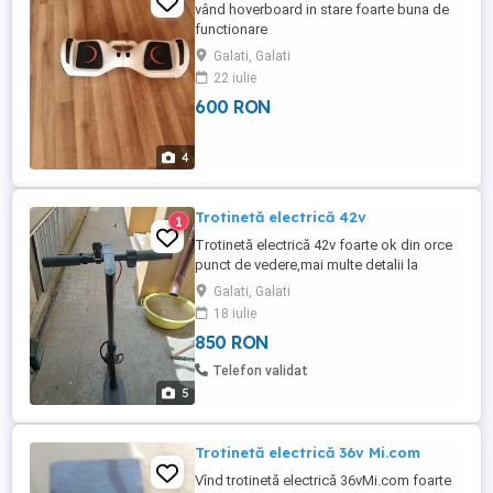
vând hoverboard in stare foarte buna de
functionare
Galati, Galati
22 iulie
600 RON
4
Trotinetă electrică 42v
1
Trotinetă electrică 42v foarte ok din orce
punct de vedere,mai multe detalii la
Galati, Galati
18 iulie
850 RON
Telefon validat
5
Trotinetă electrică 36v Mi.com
Vînd trotinetă electrică 36vMi.com foarte