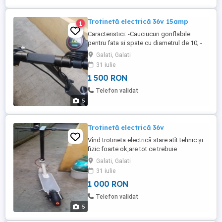
Trotinetă electrică 36v 15amp
1
Caracteristici: -Cauciucuri gonflabile
pentru fata si spate cu diametrul de 10; -
Display LCD, maneta de accelerare, far
Galati, Galati
pentru a permite calatoria pe timp de
31 iulie
noapte, discuri de frana, suspensii fata si
1 500 RON
spate; -Viteza maxima: 24,9 km h* -Unghi
intoarcere: 60 -Unghi maxim la urcare: 15 -
Telefon validat
Sarcina maxima: ...
5
Trotinetă electrică 36v
Vînd trotineta electrică stare atît tehnic și
fizic foarte ok,are tot ce trebuie
Galati, Galati
31 iulie
1 000 RON
Telefon validat
5