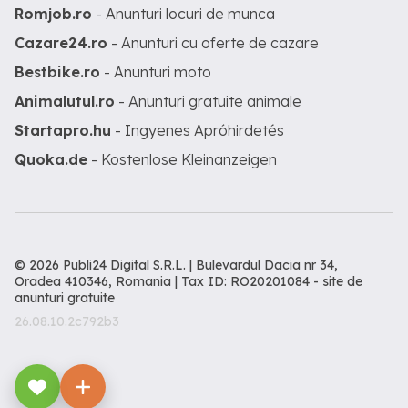
Romjob.ro
- Anunturi locuri de munca
Cazare24.ro
- Anunturi cu oferte de cazare
Bestbike.ro
- Anunturi moto
Animalutul.ro
- Anunturi gratuite animale
Startapro.hu
- Ingyenes Apróhirdetés
Quoka.de
- Kostenlose Kleinanzeigen
© 2026 Publi24 Digital S.R.L. | Bulevardul Dacia nr 34,
Oradea 410346, Romania | Tax ID: RO20201084 -
site de
anunturi gratuite
26.08.10.2c792b3