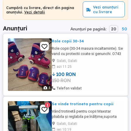
Vezi anunțuri
Cumpără cu livrare, direct din pagina
cu livrare
anunțului.
Vezi detalii
Anunțuri
20
50
Anunțuri pe pagină:
Role copii 30-34
Role copii (30-34 masura incaltaminte). Se
vand cu protectii coate si genunchi. O743
56o 291
Galati, Galati
azi 11:25
100 RON
150 RON
3
Telefon validat
Se vinde trotineta pentru copii
1
Vând trotinetă pentru copii Maxstar
pliabila și reglabila pe înălțime,suporta
greutatea până la 130 kg,stare excelenta.
Galati, Galati
ieri 10:19