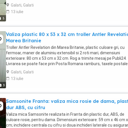
extensibila de tragere pentru ...
Galati, Galati
13 iulie
5
Valiza plastic 80 x 53 x 32 cm troller Antler Revelat
Marea Britanie
Troller Antler Revelation din Marea Britanie, plastic culoare gri, cu
fermoar, maner de aluminiu extensibil si 2 roti mari; dimensiuni
exterioare: 80 cm x 53 cm x 32 cm. Rog a trimite mesaj pe Publi24.
Livrarea se poate face prin Posta Romana ramburs, taxele postale
40 lei fiind achitate de cump ...
Galati, Galati
13 iulie
3
Samsonite Franta: valiza mica rosie de dama, plast
dur ABS, cu cifru
Valiza mica Samsonite realizata in Franta din plastic dur, ABS, de
culoare rosie, pentru dama. Dimensiuni exterioare: 59 cm x 46 cm x
cm; inchidere centrala cu cifru si doua inchideri laterale cu asigurar