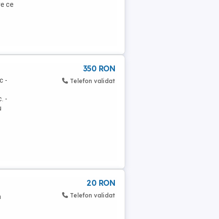
re ce
350 RON
c -
Telefon validat
. -
u
20 RON
Telefon validat
a