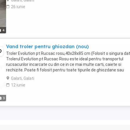
Galati, Galati
26 iunie
4
Vand troler pentru ghiozdan (nou)
Troler Evolution pt Rucsac rosu,40x28x85 cm (Folosit o singura da
Trolerul Evolution pt Rucsac Rosu este ideal pentru transportul
rucsacurilor incarcate cu din ce in ce mai multe carti, caiete si
rechizite. Poate fi folosit pentru toate tipurile de ghiozdane sau
rucsacuri care au sistem de prindere ...
Galati, Galati
12 iunie
3