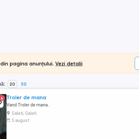
 din pagina anunțului.
Vezi detalii
nă:
20
50
Troler de mana
6
Vand Troler de mana..
Galati, Galati
5 august