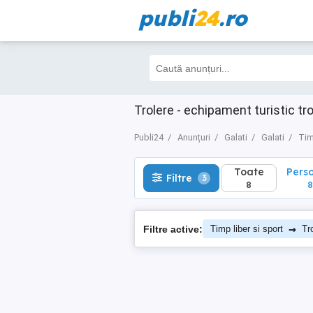
publi
24
.ro
Toate
Perso
Filtre
3
8
8
Trolere - echipament turistic tro
Publi24
Anunțuri
Galati
Galati
Tim
Toate
Pers
Filtre
3
8
8
→
Filtre active:
Timp liber si sport
Tr