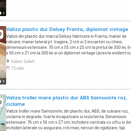
1
Valiza plastic dur Delsey Franta, diplomat vintage
Valize din plastic dur marca Delsey fabricate in Franta, maner de
ridicare, maner lateral pt. tragere, 2 roti si 2 incuietori cu cheie;
dimensiuni exterioare: 70 cm x 55 cm x 25 cm la pretul de 350 lei, 
x 50 cm x 21 cm la 300 lei si un diplomat vintage (acesta evident n
roti) de 54 cm x 44 ...
Galati, Galati
15 iulie
5
Valiza troller mare plastic dur ABS Samsonite roz,
ciclame
Valiza troller mare Samsonite, din plastic dur, ABS, de culoare roz,
ciclame in degrade, foarte incapatoare si rezistenta. Dimensiuni
exterioare: 76 cm x 56 cm x 27 cm; inchidere centrala cu cifru si d
inchideri laterale cu asigurare; roti mari, nervuri de rigidizare, tija