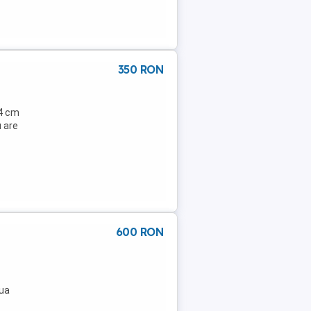
350 RON
64 cm
u are
600 RON
oua