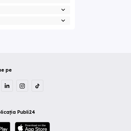
ne pe
licația Publi24