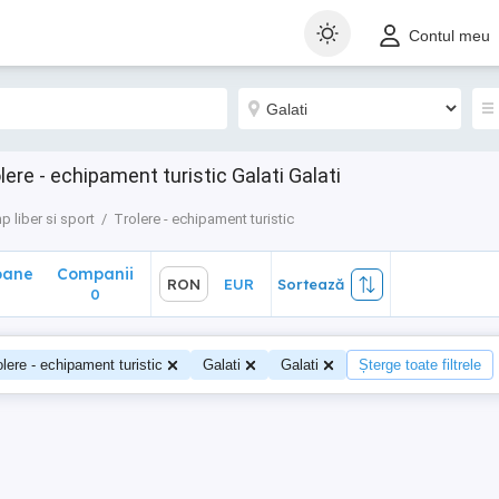
ane
Companii
RON
EUR
Sortează
Contul meu
0
lere - echipament turistic Galati Galati
p liber si sport
Trolere - echipament turistic
oane
Companii
RON
EUR
Sortează
0
olere - echipament turistic
Galati
Galati
Șterge toate filtrele