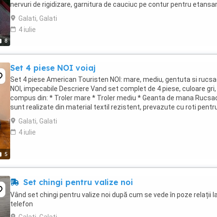
nervuri de rigidizare, garnitura de cauciuc pe contur pentru etansa
asigura pastrarea ...
Galati, Galati
4 iulie
8
Set 4 piese NOI voiaj
Set 4 piese American Touristen NOI: mare, mediu, gentuta si rucsa
NOI, impecabile Descriere Vand set complet de 4 piese, culoare gri,
compus din: * Troler mare * Troler mediu * Geanta de mana Rucsac
sunt realizate din material textil rezistent, prevazute cu roti pentr
transport facil, manere ...
Galati, Galati
4 iulie
5
Set chingi pentru valize noi
Vând set chingi pentru valize noi după cum se vede în poze relații l
telefon