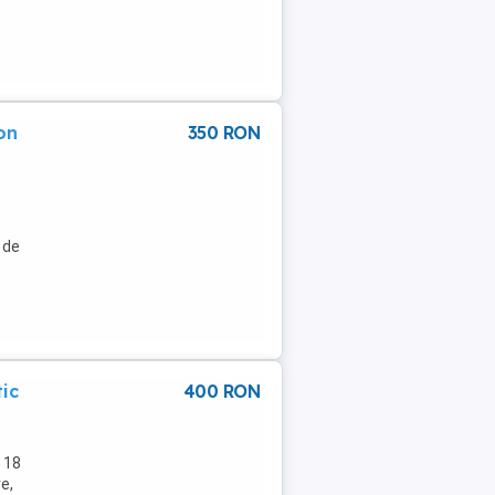
ion
350 RON
 de
ic
400 RON
 18
e,