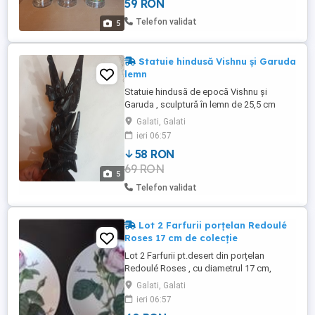
59 RON
prețul de 59 lei, iar cea cu breslelor vechi,
meseriile și sigla fiecăreia, un adevărat
Telefon validat
5
document ...
Statuie hindusă Vishnu și Garuda
lemn
Statuie hindusă de epocă Vishnu și
Garuda , sculptură în lemn de 25,5 cm
înălțime - realizată manual în Indonezia.
Galati, Galati
Este sculptat dintr-un lemn ușor, închis la
ieri 06:57
culoare, într-un stil unghiular izbitor. Cel
58 RON
mai probabil sculptat de meșteri din Bali,
69 RON
Indonezia. Vishnu este atât protectorul
5
lumii, cât și ...
Telefon validat
Lot 2 Farfurii porțelan Redoulé
Roses 17 cm de colecție
Lot 2 Farfurii pt.desert din porțelan
Redoulé Roses , cu diametrul 17 cm,
creator Roy Kirkham, Fine Bone China,
Galati, Galati
made in England 1995, pictate manual cu
ieri 06:57
motiv floral, trandafiri. Stare perfectă.