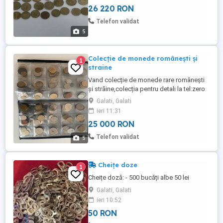
26 220 RON
Telefon validat
5
Colecție de monede românești și
1
straine
Vand colecție de monede rare românești
și străine,colecția pentru detali la tel:zero
șapte șase doi cinci doi trei zero patru
Galati, Galati
șase.
ieri 11:31
25 000 RON
Telefon validat
5
Cheițe doze
1
Cheițe doză: - 500 bucăți albe 50 lei
Galati, Galati
ieri 10:52
50 RON