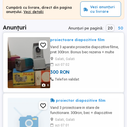
Vezi anunțuri
Cumpără cu livrare, direct din pagina
cu livrare
anunțului.
Vezi detalii
Anunțuri
20
50
Anunțuri pe pagină:
proiectoare diapozitive film
Vand 3 aparate proiectie diapozitive filme,
pret 300ron. Bonus bec rezerva + multe
diapozitive(ERMITAJ)
Galati, Galati
azi 07:02
300 RON
Telefon validat
6
proiector diapozitive film
Vand 3 proiectoare in stare de
functionare. 300ron, bec + diapozitive
bonos.
Galati, Galati
azi 07:01