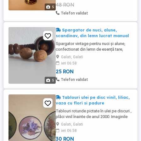
48 RON
Este nefolosită , în stare foarte bună .
5
Pielea este lipită ...
Telefon validat
Spargator de nuci, alune,
scandinav, din lemn lucrat manual
Spargator vintage pentru nuci și alune,
confectionat din lemn de esență tare,
lucrat manual prin anii 1960 în vestul
Galati, Galati
Europei. Dimensiunile sunt cele din poze.
ieri 06:58
Culoarea este lemn natur. Este folosit cu
25 RON
ușoare urme de uzură, dar în stare bună.
Dispune de un mâner cu șurub din lemn,
Telefon validat
5
care presează nuca ...
Tablouri ulei pe disc vinil, liliac,
vaza cu flori si padure
Tablouri rotunde pictate în ulei pe discuri ,
plăci vinil înainte de anul 2000. Imaginile
reprezintă : Peisaj de toamnă la izvor, 25
Galati, Galati
cm diametrul Vază cu flori diverse(
ieri 06:58
trandafiri etc), 25 cm diametrul, Liliac mov
30 RON
în vază pe masa , 17 cm diametrul. Stoc :