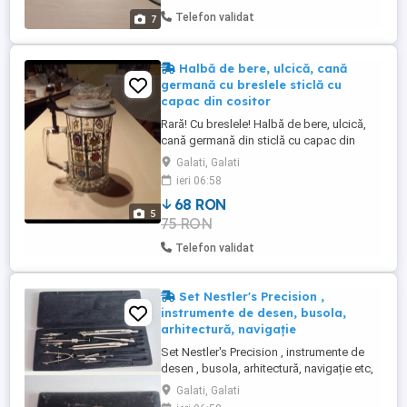
câte una bucată. Stare : bună. Unul are o
Telefon validat
7
zgârieturi ...
Halbă de bere, ulcică, cană
germană cu breslele sticlă cu
capac din cositor
Rară! Cu breslele! Halbă de bere, ulcică,
cană germană din sticlă cu capac din
cositor , gravat si fixat cu balamale . Este
Galati, Galati
lucrată manual. Mânerul este din sticlă.
ieri 06:58
Baza are formă de stea marcată ALWE în
68 RON
centru, iar pe mâner are gravat Vest
5
75 RON
Germany. Înălțimea este 14,5 cm sticla,
18,5 cm cu tot cu ...
Telefon validat
Set Nestler's Precision ,
instrumente de desen, busola,
arhitectură, navigație
Set Nestler's Precision , instrumente de
desen , busola, arhitectură, navigație etc,
în cutie originală, set arhitectural (Busolă
Galati, Galati
Nestler de epocă). Set foarte rar, piesele