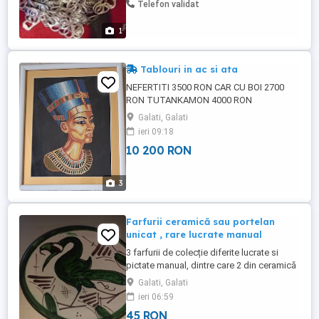
Telefon validat
1
Tablouri in ac si ata
NEFERTITI 3500 RON CAR CU BOI 2700
RON TUTANKAMON 4000 RON
Galati, Galati
ieri 09:18
10 200 RON
3
Farfurii ceramică sau portelan
unicat , rare lucrate manual
3 farfurii de colecție diferite lucrate si
pictate manual, dintre care 2 din ceramică
, Hand made By Rhodos , cu un frumos
Galati, Galati
păun pentru agățat pe perete , una cu o
ieri 06:59
pasare mitoligica realizata de Domingo
45 RON
Punter Stain și un platou de cobalt Staffel