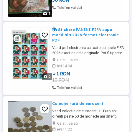
50 RON
Telefon validat
5
Stickere PANINI FIFA cupa
mondiala 2026 format electronic
PDF
Vand pdf electronic cu toate echipele FIFA
2026 exact ca cele originale. Pot fi tiparite
pe hartie autoadeziva si puteti completa
Galati, Galati
albumul cu costuri foarte mici. Pretul este
ieri 14:04
50 de lei pt toate cele 48 d etari complete
1 RON
BONUS sunt si cele cu echipe si stickerele
2
10 RON
speciale. plata se face pe Revolut si se ...
Telefon validat
Colecție rară de eurocenti
Vand colecție de eurocenți 1 . Euro ani
diferiți peste 50 de monede ani diferiți
fără dubluri 2 euro,1 euro,50 euro,20
Galati, Galati
euro,10 euro,5 eurocent.
ieri 11:32