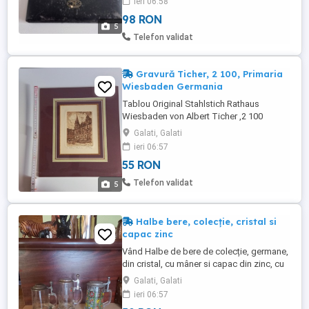
ieri 06:58
in stare excelentă, doar carcasa are urme
98 RON
de uzură... Acest set de instrumente de
5
desenat de epocă Nestler este un must-
Telefon validat
have pentru ...
Gravură Ticher, 2 100, Primaria
Wiesbaden Germania
Tablou Original Stahlstich Rathaus
Wiesbaden von Albert Ticher ,2 100
,Gravură originală a Primariei Wiesbaden
Galati, Galati
de Ticher, semnată , frumos încadrata de
ieri 06:57
un passepartout maro și auriu cu o folie
55 RON
de plastic pt.protectie. Compoziție
verticală. Dimensiunile sunt conform
Telefon validat
5
pozelor. Stare perfectă. Cumpărătorul ...
Halbe bere, colecție, cristal si
capac zinc
Vând Halbe de bere de colecție, germane,
din cristal, cu mâner si capac din zinc, cu
multiple marcaje și cu etichete. Sunt
Galati, Galati
nefolosite și în stare perfectă. Se pot
ieri 06:57
vinde și individual. Cele 2 de cristal au