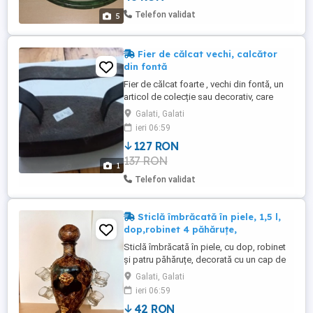
Limburg cu un desen floral ( trandafir)
Telefon validat
5
auriu. Toate ...
Fier de călcat vechi, calcător
din fontă
Fier de călcat foarte , vechi din fontă, un
articol de colecție sau decorativ, care
funcționa prin încălzirea pe o sursă de
Galati, Galati
căldură directă. Dimensiuni 17 8 10 cm Are
ieri 06:59
un mâner metalic curbat pentru a facilita
127 RON
manevrarea. Greutatea sa este de 2,6 kg.
137 RON
Ideal pt. colecție, decor, recuzită etc.
1
Cumpărătorul ...
Telefon validat
Sticlă îmbrăcată în piele, 1,5 l,
dop,robinet 4 păhăruțe,
Sticlă îmbrăcată în piele, cu dop, robinet
și patru păhăruțe, decorată cu un cap de
leu, decantor de bar. Made in Italy .
Galati, Galati
Culoare maro .Capacitate 1,5 litri.
ieri 06:59
Dimensiuni 30 cm înălțime fără dop si 37
42 RON
cm cu dop , 26 cm lungime, 16 cm lățime.