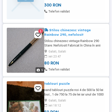
300 RON
Telefon validat
Stilou chinezesc vintage
1
Rainbow 290, nefolosit
Stilou chinezesc vintage Rainbow 290
Stare: Nefolosit Fabricat în China în anii
'80 Peniță fabricată din oțel inoxidabil,
Galati, Galati
placată cu aur și vârf din aliaj de iridiu.
ieri 23:47
Sistem de încărcare cu pompiță (sac de
80 RON
cauciuc). Scriere: Este renumit pentru o
scriere foarte subțire (extra-fine fine) și ...
Telefon validat
5
tablouri puzzle
vand tablouri puzzle noi 4 de 500 la 50 lei
buc , 1 de 750 la 75 de lei iar unul de 1000
la 100 de lei buc deja cu ramă
Galati, Galati
ieri 18:12