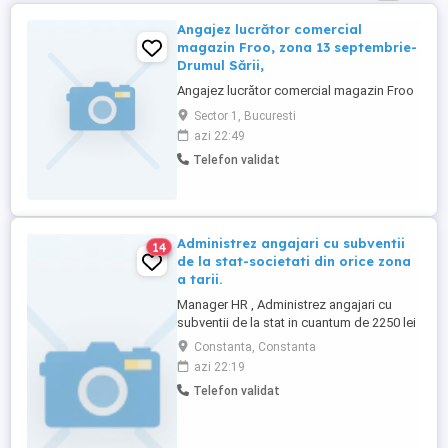
Angajez lucrător comercial
magazin Froo, zona 13 septembrie-
Drumul Sării,
Angajez lucrător comercial magazin Froo
Sector 1, Bucuresti
azi 22:49
Telefon validat
Administrez angajari cu subventii
14
de la stat-societati din orice zona
a tarii.
Manager HR , Administrez angajari cu
subventii de la stat in cuantum de 2250 lei
persoana lunar. Parcurg toata procedura
Constanta, Constanta
pentru ca societatea sa beneficieze de
azi 22:19
subventii salariale.
Telefon validat