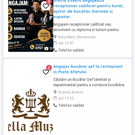
Gloria Events angajeaza
5
receptioner calificat pentru hotel,
ajutor de bucatar, barman si
ospatar.
Angajam receptioner calificat sau
absolvent cu diploma in turism pentru
hotel, ajutor de bucatar, barmani și
Baia Mare, Maramures
ospătari pentru restaurant a la carte.
azi 19:47
Posibilitate de venit suplimentar din
1
Telefon validat
evenimente (Plătit separat). Tel:
Angajez bucătar șef la restaurant
2
in Piata Sfatului
Căutăm un Bucătar Șef talentat și
experimentat pentru a conduce bucătăria
restaurantului nostru situat în Piața
Brasov, Brasov
Sfatului. Candidatul ideal va fi responsabil
azi 19:32
de supervizarea întregii activități culinare,
Telefon validat
asigurând calitatea preparatelor și
satisfacția clienților. Cerințe: * Experiență
vastă în bucătărie, ...