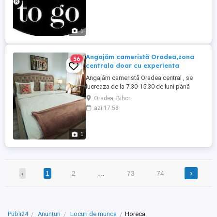
1
Angajăm cameristă Oradea,zona
56
centrala doar cu experienta
Angajăm cameristă Oradea central , se
lucreaza de la 7.30-15.30 de luni până
vineri , salar 2500 lei in mana plus o masa
Oradea, Bihor
,cafea,apa,suc .
azi 17:58
1
›
‹
1
2
…
73
74
Publi24
Anunțuri
Locuri de munca
Horeca