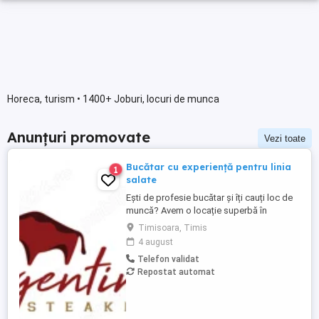
Horeca, turism • 1400+ Joburi, locuri de munca
Anunțuri promovate
Vezi toate
Bucătar cu experiență pentru linia
1
salate
Ești de profesie bucătar și îți cauți loc de
muncă? Avem o locație superbă în
apropiere de centrul orașului.
Timisoara, Timis
Responsabilități: - să fii o persoană
4 august
serioasă și muncitoare; - să vorbești
Telefon validat
frumos; - să apreciezi și să pretuiești
Repostat automat
curățenia; - să respecți programul de
lucru; Avantaje: - salariul este fix; - ...