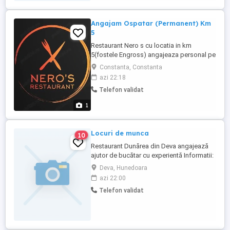
Angajam Ospatar (Permanent) Km
5
Restaurant Nero s cu locatia in km
5(fostele Engross) angajeaza personal pe
postul de ospatar pe perioada
Constanta, Constanta
nedeterminata. Restaurantul functioneaza
azi 22:18
in regim la carte evenimente. -Program in
Telefon validat
ture -Participarea la evenimente constituie
un bonus financiar Pentru mai multe detalii
1
apelati la:
Locuri de munca
10
Restaurant Dunărea din Deva angajează
ajutor de bucătar cu experientă Informatii:
Deva, Hunedoara
azi 22:00
Telefon validat