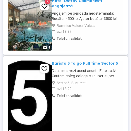
Hotel Ostrov Calimanesti
5
angajează
Angajem pe perioada nedeterminata:
Bucătar 4500 lei Ajutor bucătar 3500 lei
Recepționer cu experiență-negociabil
Ramnicu Valcea, Valcea
Salariul este net.
azi 18:37
Telefon validat
1
Barista 5 to go Full time Sector 5
Daca inca vezi acest anunt - Este activ!
Cautam coleg colega cu super-super
energie de la prima ora a diminetii, caruia ii
Sector 5, Bucuresti
place cafeaua si sa interactioneze cu
azi 18:20
oamenii. Daca esti o persoana organizata,
Telefon validat
punctuala si dornica sa invete sa prepare
bauturi delicioase, asteptam sa ne
contactezi pe whatsapp ...