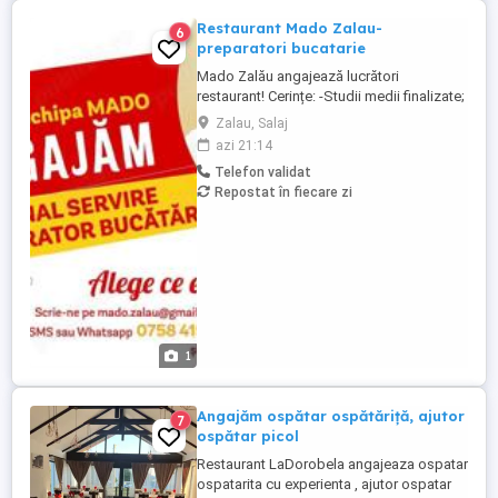
Restaurant Mado Zalau-
6
preparatori bucatarie
Mado Zalău angajează lucrători
restaurant! Cerințe: -Studii medii finalizate;
-Atitudine pozitivă și orientare către client;
Zalau, Salaj
-Abilități de lucru în echipă; Beneficii: -
azi 21:14
Oferim un venit net de 3600 RON luna -
Telefon validat
Bonusuri lunare de performanță; -Avem o
Repostat în fiecare zi
grilă de majorări salariale în raport cu
timpul petrecut ...
1
Angajăm ospătar ospătăriță, ajutor
7
ospătar picol
Restaurant LaDorobela angajeaza ospatar
ospatarita cu experienta , ajutor ospatar