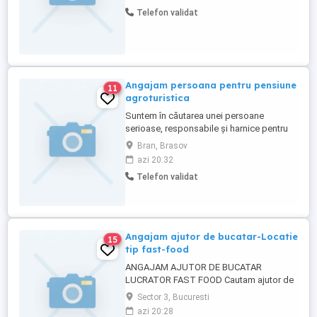
Telefon validat
Angajam persoana pentru pensiune
11
agroturistica
Suntem în căutarea unei persoane
serioase, responsabile și harnice pentru
întreținerea unei pensiuni agroturistice în
Bran, Brasov
zona Bran-Moieciu . Pensiunea dispune de
azi 20:32
9 camere . Nu este necesara experienta
Telefon validat
hoteliera . Pentru mai multe detalii la
numărul de telefon sau .
Angajam ajutor de bucatar-Locatie
15
tip fast-food
ANGAJAM AJUTOR DE BUCATAR
LUCRATOR FAST FOOD Cautam ajutor de
bucatar personal bucatarie pentru o
Sector 3, Bucuresti
locatie de tip fast food, zona metrou
azi 20:28