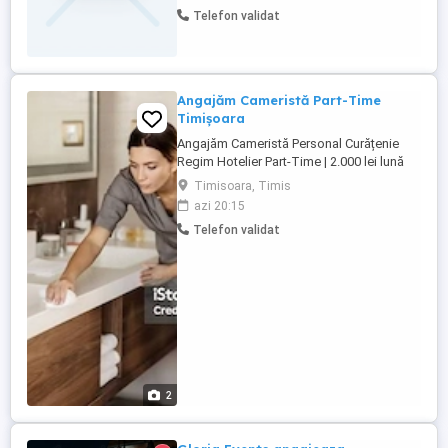
Nicolae Grigorescu,sector
Telefon validat
3,Bucuresti,experienta nu este necesara.
Activitatea consta in: * spalat vase; *
curatat legume; * mentinerea curateniei in
bucatarie; * ...
Angajăm Cameristă Part-Time
Timișoara
Angajăm Cameristă Personal Curățenie
Regim Hotelier Part-Time | 2.000 lei lună
pentru colaborare | 11:00 15:00 |
Timisoara, Timis
Timișoara Suntem o firmă de Property
azi 20:15
Management și căutăm o persoană
Telefon validat
serioasă, responsabilă și atentă la detalii
pentru curățenia și pregătirea
apartamentelor închiriate în regim ...
2