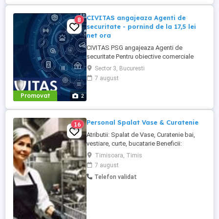
CIVITAS angajeaza Agenti de
8
securitate - pornind de la 17,5 lei
net ora
CIVITAS PSG angajeaza Agenti de
securitate Pentru obiective comerciale
(magazine de haine din mall-urile din
Sector 3, Bucuresti
Bucuresti) CONTACT: apel la numarul din
7 august
anunt Locatia: Park Lake, metrou Dristor
Salariu de incadrare de 4325 lei brut la
Promovat
2
care se adauga sporurile, tichetele de
masa si alte ore suplimentare. ...
Personal Spalat Vase & Curatenie
16
Atributii: Spalat de Vase, Curatenie bai,
vestiare, curte, bucatarie Beneficii:
Contract de munca pe perioada
Timisoara, Timis
nedeterminata, Norma intreaga, Pachet
7 august
salarial motivant, Mediu de lucru placut
Telefon validat
Conditii: Seriozitate, Implicare Program: 2
cu 2 Salariu: 3200 lei Pentru detalii va
rugam sa ne contactati ...