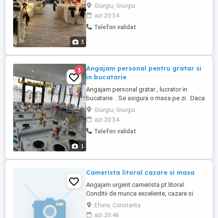
,picol .Contract de munca pe durata
Giurgiu, Giurgiu
nelimitata . Daca vrei sa faci parte din
azi 20:54
echipa noastra te asteptam la un interviu .
Telefon validat
( nu trimiteți mesaje)
3
Angajam personal pentru gratar si
3
in bucatarie
Angajam personal gratar , lucrator in
bucatarie. . Se asigura o masa pe zi . Daca
vrei sa faci parte din echipa noastra te
Giurgiu, Giurgiu
asteptam la restaurant pentru mai multe
azi 20:54
detalii. ( nu trimiteți mesaje)
Telefon validat
1
Camerista litoral cazare si masa
Angajam urgent camerista pt litoral.
Conditii de munca excelente, cazare si
masa
Eforie, Constanta
azi 20:46