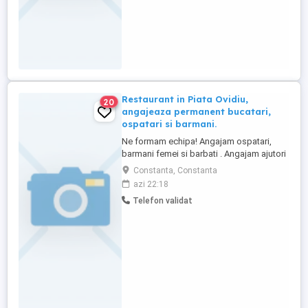
Restaurant in Piata Ovidiu,
20
angajeaza permanent bucatari,
ospatari si barmani.
Ne formam echipa! Angajam ospatari,
barmani femei si barbati . Angajam ajutori
de bucatar. Angajam bucatari cu
Constanta, Constanta
experienta minima. Bucatarie traditionala
azi 22:18
romaneasca. Oferim conditii avantajoase
Telefon validat
de lucru si salarizare. Locurile de munca
sunt permanente nu sezoniere.
Restaurantul este in Piata Ovidiu. Pentru ...