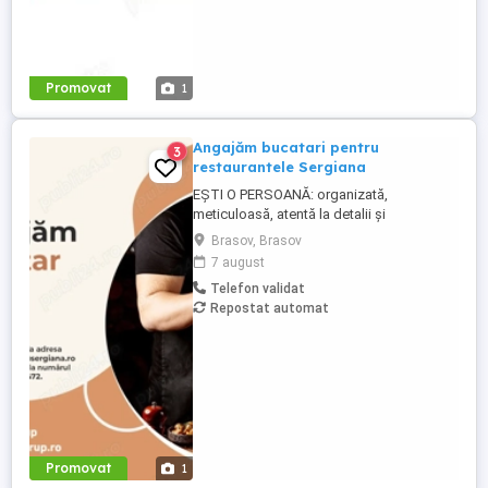
Promovat
1
Angajăm bucatari pentru
3
restaurantele Sergiana
EȘTI O PERSOANĂ: organizată,
meticuloasă, atentă la detalii și
responsabilă si ai lucrat pe sectia ciorbe,
Brasov, Brasov
paneuri garnituri si gratar CEEA CE
7 august
TREBUIE SĂ FACI : verificarea stocurilor de
Telefon validat
materii prime, semipreparate și produse
Repostat automat
finite, la începutul fiecărei ture de lucru
eliminarea alimentelor ...
Promovat
1