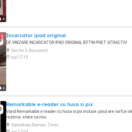
4
Incarcator ipad original
5
DE VINZARE INCARCATOR IPAD ORIGINAL IEFTIN PRET ATRACTIV
Sector 6, Bucuresti
azi 17:19
2
Remarkable e-reader cu husa si pix
Vand Remarkable e reader cu husa si pix incluse. pixul are varfuri d
rezerva. stare ca nou.
Sanmihaiu Roman, Timis
azi 17:04