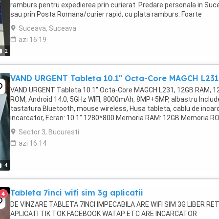
ramburs pentru expedierea prin curierat. Predare personala in Suc
sau prin Posta Romana/curier rapid, cu plata ramburs. Foarte
important: Pretul afisat este ...
Suceava, Suceava
azi 16:19
2
VAND URGENT Tableta 10.1" Octa-Core MAGCH L231
VAND URGENT Tableta 10.1" Octa-Core MAGCH L231, 12GB RAM, 
ROM, Android 14.0, 5GHz WIFI, 8000mAh, 8MP+5MP, albastru Includ
tastatura Bluetooth, mouse wireless, Husa tableta, cablu de incar
incarcator, Ecran: 10.1" 1280*800 Memoria RAM: 12GB Memoria R
128GB Procesor: Rockchip Octa-Core 2GHz Sistem: ...
Sector 3, Bucuresti
azi 16:14
4
Tableta 7inci wifi sim 3g aplicatii
4
DE VINZARE TABLETA 7INCI IMPECABILA ARE WIFI SIM 3G LIBER RE
APLICATI TIK TOK FACEBOOK WATAP ETC ARE INCARCATOR