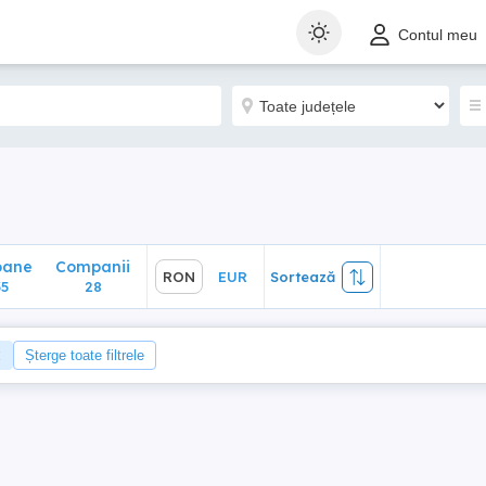
ane
Companii
RON
EUR
Sortează
Contul meu
28
oane
Companii
RON
EUR
Sortează
5
28
Șterge toate filtrele