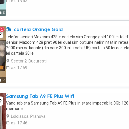
azi 18:43
3
cartela Orange Gold
1
telefon seniori Maxcom 428 + cartela sim Orange gold 100 lei tele
seniori Maxcom 428 pret 90 lei dual sim optiune nelimintat in retea
2000 min nationale (din care 300 intl mobil UE) cartela 50 lei cartel
lei cartela 30 lei
Sector 2, Bucuresti
azi 17:59
7
Samsung Tab A9 FE Plus Wifi
Vand tableta Samsung Tab A9 FE Plus in stare impecabila 8Gb 128
memorie
Loloiasca, Prahova
azi 17:46