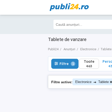
publi
24
.ro
Toate
Perso
Filtre
1
463
435
Tablete de vanzare
Publi24
Anunțuri
Electronice
Tablete
Toate
Pers
Filtre
1
463
43
→
Filtre active:
Electronice
Tablete