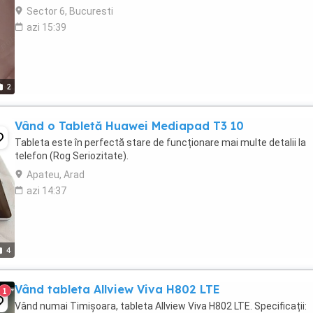
Sector 6, Bucuresti
azi 15:39
2
Vând o Tabletă Huawei Mediapad T3 10
Tableta este în perfectă stare de funcționare mai multe detalii la
telefon (Rog Seriozitate).
Apateu, Arad
azi 14:37
4
Vând tableta Allview Viva H802 LTE
1
Vând numai Timișoara, tableta Allview Viva H802 LTE. Specificații: