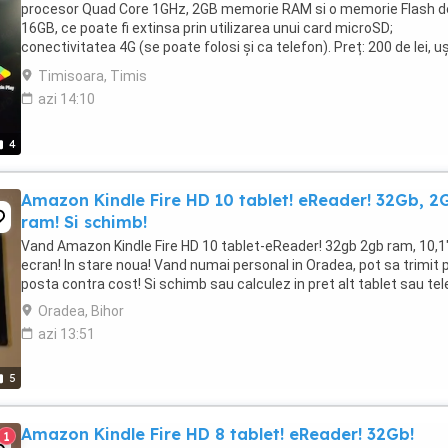
procesor Quad Core 1GHz, 2GB memorie RAM si o memorie Flash d
16GB, ce poate fi extinsa prin utilizarea unui card microSD;
conectivitatea 4G (se poate folosi și ca telefon). Preț: 200 de lei, u
negociabil.
Timisoara, Timis
azi 14:10
4
Amazon Kindle Fire HD 10 tablet! eReader! 32Gb, 2
ram! Si schimb!
Vand Amazon Kindle Fire HD 10 tablet-eReader! 32gb 2gb ram, 10,1
ecran! In stare noua! Vand numai personal in Oradea, pot sa trimit p
posta contra cost! Si schimb sau calculez in pret alt tablet sau tel
Oradea, Bihor
azi 13:51
5
Amazon Kindle Fire HD 8 tablet! eReader! 32Gb!
1