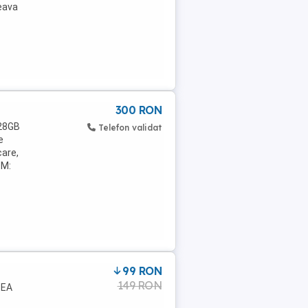
eava
300 RON
128GB
Telefon validat
e
care,
OM:
99 RON
149 RON
TEA