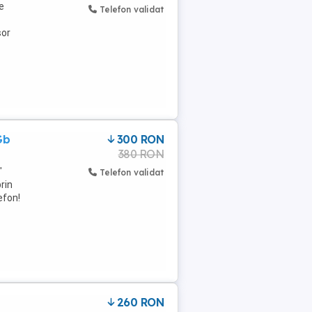
e
Telefon validat
șor
Gb
300 RON
380 RON
"
Telefon validat
rin
efon!
260 RON