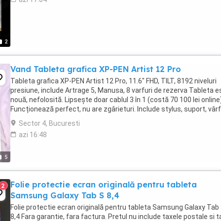
2
Vand Tableta grafica XP-PEN Artist 12 Pro
Tableta grafica XP-PEN Artist 12 Pro, 11.6" FHD, TILT, 8192 niveluri
presiune, include Artrage 5, Manusa, 8 varfuri de rezerva Tableta e
nouă, nefolosită. Lipsește doar cablul 3 în 1 (costă 70 100 lei online)
Funcționează perfect, nu are zgârieturi. Include stylus, suport, vârf
tot ce a venit ...
Sector 4, Bucuresti
azi 16:48
5
Folie protectie ecran originală pentru tableta
2
Samsung Galaxy Tab S 8,4
Folie protectie ecran originală pentru tableta Samsung Galaxy Tab
8,4 Fara garantie, fara factura. Pretul nu include taxele postale si 