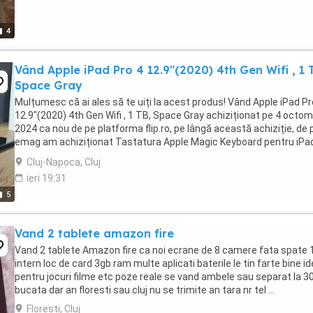
4
Vând Apple iPad Pro 4 12.9"(2020) 4th Gen Wifi , 1 
Space Gray
Mulțumesc că ai ales să te uiți la acest produs! Vând Apple iPad Pr
12.9"(2020) 4th Gen Wifi , 1 TB, Space Gray achiziționat pe 4 octom
2024 ca nou de pe platforma flip.ro, pe lângă această achiziție, de 
emag am achiziționat Tastatura Apple Magic Keyboard pentru iPa
12.9", Layout RO ...
Cluj-Napoca, Cluj
ieri 19:31
5
Vand 2 tablete amazon fire
Vand 2 tablete Amazon fire ca noi ecrane de 8 camere fata spate
intern loc de card 3gb ram multe aplicati baterile le tin farte bine id
pentru jocuri filme etc poze reale se vand ambele sau separat la 30
bucata dar an floresti sau cluj nu se trimite an tara nr tel ...
Floresti, Cluj