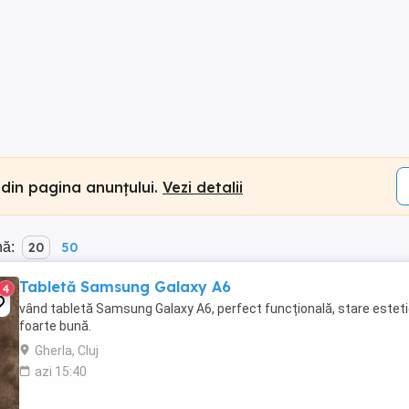
 din pagina anunțului.
Vezi detalii
nă:
20
50
Tabletă Samsung Galaxy A6
4
vând tabletă Samsung Galaxy A6, perfect funcțională, stare estet
foarte bună.
Gherla, Cluj
azi 15:40