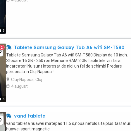
4 august
5
Tablete Samsung Galaxy Tab A6 wifi SM-T580
2
Tablete Samsung Galaxy Tab A6 wifi SM-T580 Display de 10 inch.
Stocare 16 GB - 250 ron Memorie RAM 2 GB Tabletele vin fara
incarcator! Nu sunt interesat de nici un fel de schimb! Predare
personala in Cluj Napoca !
Cluj-Napoca, Cluj
4 august
5
vand tableta
vând tableta huawei matepad 11.5 s,noua nefolosita plus tastatur
huawei spart magnetic