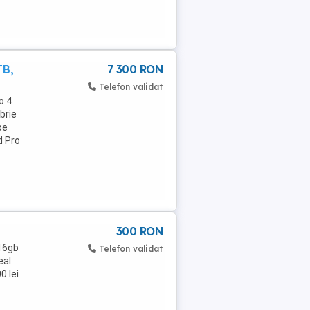
TB,
7 300 RON
Telefon validat
o 4
brie
pe
d Pro
300 RON
 16gb
Telefon validat
eal
0 lei