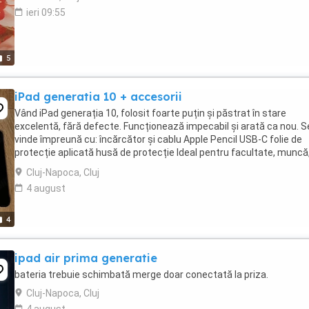
ieri 09:55
5
iPad generatia 10 + accesorii
Vând iPad generația 10, folosit foarte puțin și păstrat în stare
excelentă, fără defecte. Funcționează impecabil și arată ca nou. S
vinde împreună cu: încărcător și cablu Apple Pencil USB-C folie de
protecție aplicată husă de protecție Ideal pentru facultate, muncă
filme, desen sau utilizare ...
Cluj-Napoca, Cluj
4 august
4
ipad air prima generatie
bateria trebuie schimbată merge doar conectată la priza.
Cluj-Napoca, Cluj