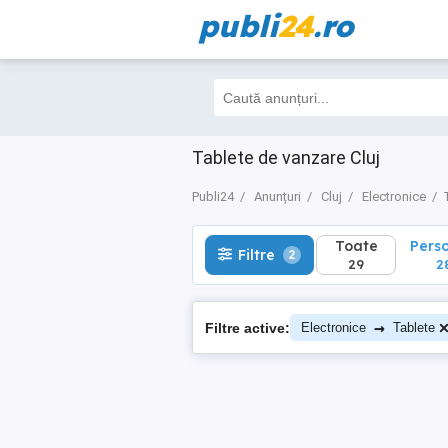
publi
24
.ro
Toate
Perso
Filtre
2
29
28
Tablete de vanzare Cluj
Publi24
Anunțuri
Cluj
Electronice
Toate
Pers
Filtre
2
29
2
→
Filtre active:
Electronice
Tablete