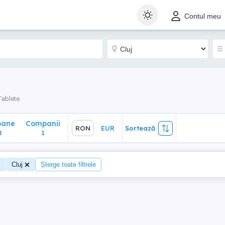
ane
Companii
RON
EUR
Sortează
Contul meu
1
Tablete
oane
Companii
RON
EUR
Sortează
8
1
Cluj
Șterge toate filtrele