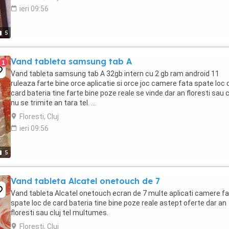
ieri 09:56
5
Vand tableta samsung tab A
1
Vand tableta samsung tab A 32gb intern cu 2 gb ram android 11
ruleaza farte bine orce aplicatie si orce joc camere fata spate loc 
card bateria tine farte bine poze reale se vinde dar an floresti sau c
nu se trimite an tara tel. ...
Floresti, Cluj
ieri 09:56
5
Vand tableta Alcatel onetouch de 7
Vand tableta Alcatel onetouch ecran de 7 multe aplicati camere f
spate loc de card bateria tine bine poze reale astept oferte dar an
floresti sau cluj tel multumes.
Floresti, Cluj