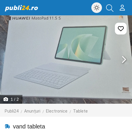
publi
24
.ro
1
/ 2
Publi24
Anunțuri
Electronice
Tablete
vand tableta