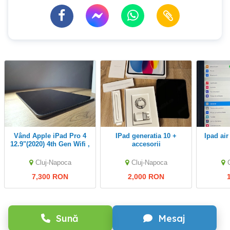
Vând Apple iPad Pro 4
iPad generatia 10 +
ipad ai
12.9"(2020) 4th Gen Wifi ,
accesorii
1 TB, Space Gray
Cluj-Napoca
Cluj-Napoca
7,300 RON
2,000 RON
Sună
Mesaj