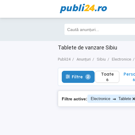
publi
24
.ro
Toate
Perso
Filtre
2
6
6
Tablete de vanzare Sibiu
Publi24
Anunțuri
Sibiu
Electronice
Toate
Pers
Filtre
2
6
6
→
Filtre active:
Electronice
Tablete