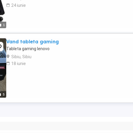
24 iunie
1
Vand tableta gaming
Tableta gaming lenovo
Sibiu, Sibiu
18 iunie
5