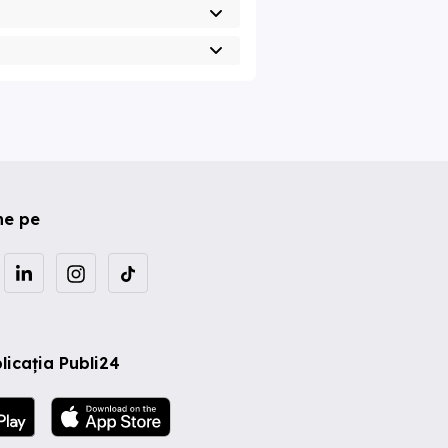
ne pe
licația Publi24