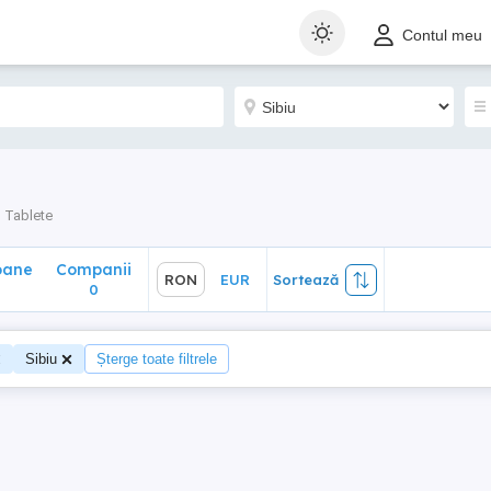
ane
Companii
RON
EUR
Sortează
Contul meu
0
Tablete
oane
Companii
RON
EUR
Sortează
0
Sibiu
Șterge toate filtrele