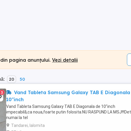
 din pagina anunțului.
Vezi detalii
nă:
20
50
Vand Tableta Samsung Galaxy TAB E Diagonala
3
10"inch
Vand Tableta Samsung Galaxy TAB E Diagonala de 10"inch
impecabilă,ca noua,foarte putin folosita.NU RASPUND LA MSJ!!!Deta
numai la tel
Tandarei, Ialomita