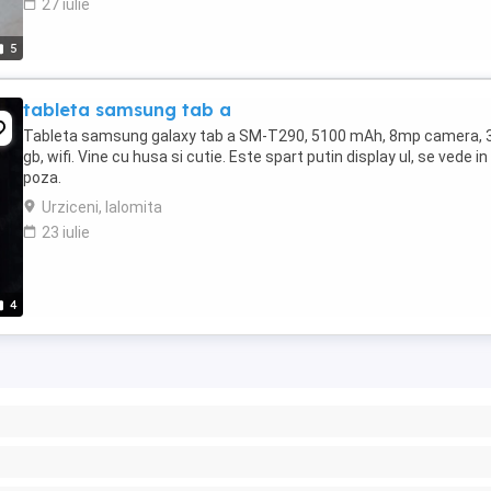
27 iulie
5
tableta samsung tab a
Tableta samsung galaxy tab a SM-T290, 5100 mAh, 8mp camera, 
gb, wifi. Vine cu husa si cutie. Este spart putin display ul, se vede in
poza.
Urziceni, Ialomita
23 iulie
4