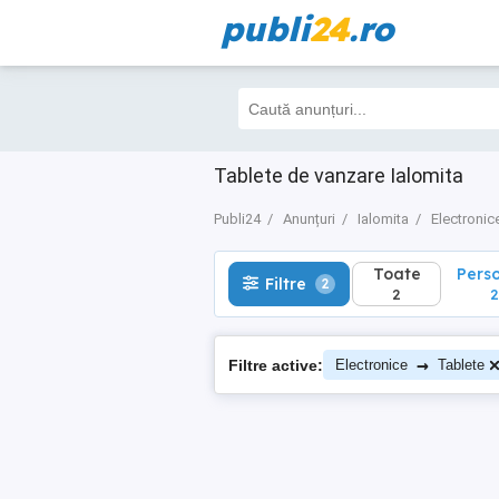
publi
24
.ro
Toate
Perso
Filtre
2
2
2
Tablete de vanzare Ialomita
Publi24
Anunțuri
Ialomita
Electronic
Toate
Pers
Filtre
2
2
2
→
Filtre active:
Electronice
Tablete