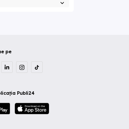
ne pe
licația Publi24