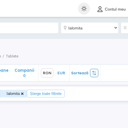
ane
Companii
RON
EUR
Sortează
Contul meu
0
e
Tablete
oane
Companii
RON
EUR
Sortează
0
Ialomita
Șterge toate filtrele