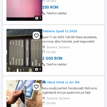
28 iulie
250 RON
Telefon validat
2
Tableta Ipad 11 2025
ipad 11 an 2025 128 GB Stare excelenta,
ca noua, abia folosita. pret negociabil
Suceava, Suceava
23 iulie
2 000 RON
Telefon validat
5
Vând IPad 11 Air M4
Nou nouță perfect funcțională fără nicio
zgârietură nici pe spate nici pe față.
Cumpărată din Olanda folosită mai mult
Suceava, Suceava
pentru filme! Are 41 cicluri încărcare din
20 iulie
mai până astăzi