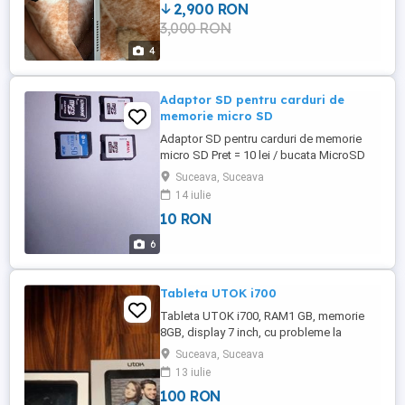
2,900 RON
3,000 RON
4
Adaptor SD pentru carduri de
memorie micro SD
Adaptor SD pentru carduri de memorie
micro SD Pret = 10 lei / bucata MicroSD
HC - SIGMA MicroSD HC - Kingston
Suceava, Suceava
MicroSD HC - LG
14 iulie
10 RON
6
Tableta UTOK i700
Tableta UTOK i700, RAM1 GB, memorie
8GB, display 7 inch, cu probleme la
incarcare. Se poate repara, folosi pentru
Suceava, Suceava
piese de schimb sau pentru programul
13 iulie
Rabla. Pret 100lei.
100 RON