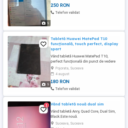
250 RON
Telefon validat
5
Tabletă Huawei MatePad T10
funcțională, touch perfect, display
spart
Vând tabletă Huawei MatePad T10,
perfect funcțională din punct de vedere
tehnic. Tableta pornește și funcționează
Pojorata, Suceava
normal, iar touch-ul răspunde pe toată
4 august
suprafața ecranului, inclusiv în colțuri.
180 RON
Prezintă însă următoarele defecte
5
estetice: display ecran spart; zgârieturi și
Telefon validat
urme vizibile de utilizare; stare ...
Vând tabletă nouă dual sim
1
Vând tabletă Anry, Quad Core, Dual Sim,
Black.Este nouă.
Suceava, Suceava