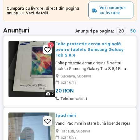
Vezi anunțuri
Cumpără cu livrare, direct din pagina
cu livrare
anunțului.
Vezi detalii
Anunțuri
20
50
Anunțuri pe pagină:
Folie protectie ecran originală
2
pentru tableta Samsung Galaxy
Tab S 8,4
Folie protectie ecran originală pentru
tableta Samsung Galaxy Tab S 8,4 Fara
garantie, fara factura. Pretul nu include
Suceava, Suceava
taxele postale si taxa ramburs pentru
azi 16:19
expedierea prin curierat. Predare
20 RON
personala in Suceava sau prin Posta
2
Romana/curier rapid, cu plata ramburs.
Telefon validat
Foarte important: Pretul afisat este ...
Ipad mini
Vând IPad mini în stare bună liber de rețea
Radauti, Suceava
azi 10:53