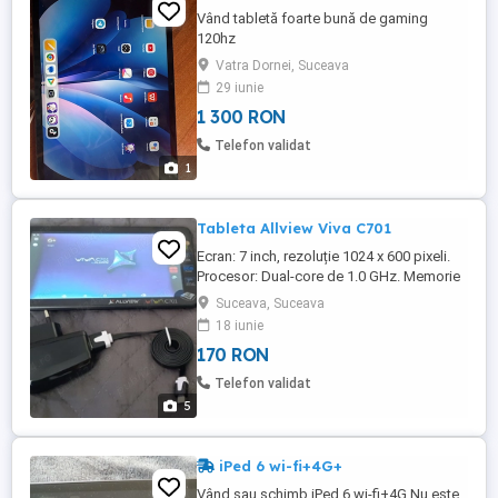
Vând tabletă foarte bună de gaming
120hz
Vatra Dornei, Suceava
29 iunie
1 300 RON
Telefon validat
1
Tableta Allview Viva C701
Ecran: 7 inch, rezoluție 1024 x 600 pixeli.
Procesor: Dual-core de 1.0 GHz. Memorie
RAM: 1 GB. Stocare internă: 8 GB, cu
Suceava, Suceava
posibilitatea de extindere prin card
18 iunie
microSD. Cameră: Cameră principală de 2
170 RON
MP, cameră frontală VGA. Sistem de
operare: Android 4.4 KitKat. Baterie:
Telefon validat
Capacitate de 2500 mAh. Conectivitate: ...
5
iPed 6 wi-fi+4G+
Vând sau schimb iPed 6 wi-fi+4G Nu este