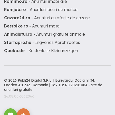
Romimo.ro
- Anunturi imobiliare
Romjob.ro
- Anunturi locuri de munca
Cazare24.ro
- Anunturi cu oferte de cazare
Bestbike.ro
- Anunturi moto
Animalutul.ro
- Anunturi gratuite animale
Startapro.hu
- Ingyenes Apróhirdetés
Quoka.de
- Kostenlose Kleinanzeigen
© 2026 Publi24 Digital S.R.L. | Bulevardul Dacia nr 34,
Oradea 410346, Romania | Tax ID: RO20201084 -
site de
anunturi gratuite
26.08.06.c0c206c