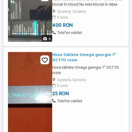
blocat în Icloud Nu este blocat în rețea
Bateria este 95% 32GB Memory Arata 9 10
Suceava, Suceava
Funcionează 9 10 WhatsApp-
9 iunie
400 RON
Telefon validat
4
Husa tableta Omega georgia 7"
OCT7G rosie
Husa tableta Omega georgia 7" OCT7G
rosie
Suceava, Suceava
5 iunie
25 RON
Telefon validat