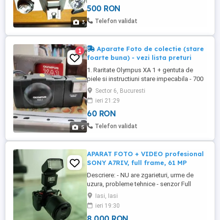
500 RON
Telefon validat
3
Aparate Foto de colectie (stare
1
foarte buna) - vezi lista preturi
1. Raritate Olympus XA 1 + gentuta de
piele si instructiuni stare impecabila - 700
lei! (in afara peste 1500 lei si nu arata ca
Sector 6, Bucuresti
noi precum aceasta) 2. Halina 160 33mm -
ieri 21:29
60 lei 3. Konica Top's AF-300 SP 35mm
60 RON
Point and Shoot Film Camera - 200 lei 4.
Olympus trip 35 aparat foto film 35mm + 2
Telefon validat
5
blizuri (Luxon ...
APARAT FOTO + VIDEO profesional
SONY A7RIV, full frame, 61 MP
Descriere: - NU are zgarieturi, urme de
uzura, probleme tehnice - senzor Full
Frame de 61 MP deci rezulta fotografii de
Iasi, Iasi
inalta rezolutie pentru publicitate, tiparire
ieri 19:30
afise, ... - 10 fps cu autofocus tracking -
8 000 RON
dual card slot SD UHS-II - ecran rabatabil,