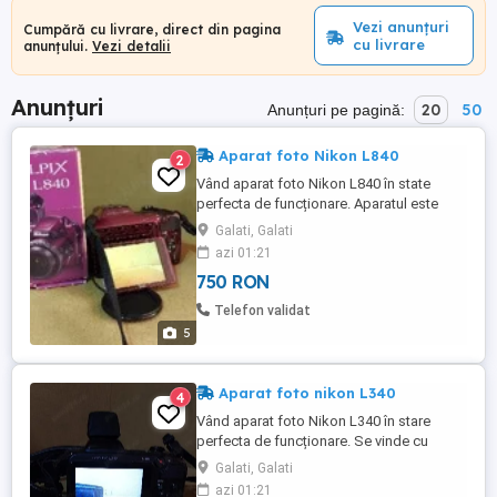
Vezi anunțuri
Cumpără cu livrare, direct din pagina
cu livrare
anunțului.
Vezi detalii
Anunțuri
20
50
Anunțuri pe pagină:
Aparat foto Nikon L840
2
Vând aparat foto Nikon L840 în state
perfecta de funcționare. Aparatul este
aproape nou. Vine însoțit de cutia original,
Galati, Galati
borseta și cablu de date.
azi 01:21
750 RON
Telefon validat
5
Aparat foto nikon L340
4
Vând aparat foto Nikon L340 în stare
perfecta de funcționare. Se vinde cu
borseta.
Galati, Galati
azi 01:21