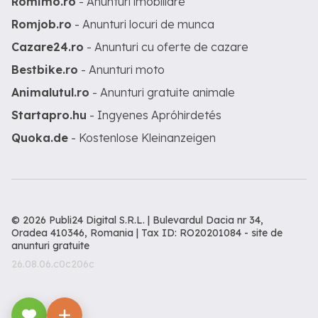
Romimo.ro
- Anunturi imobiliare
Romjob.ro
- Anunturi locuri de munca
Cazare24.ro
- Anunturi cu oferte de cazare
Bestbike.ro
- Anunturi moto
Animalutul.ro
- Anunturi gratuite animale
Startapro.hu
- Ingyenes Apróhirdetés
Quoka.de
- Kostenlose Kleinanzeigen
© 2026 Publi24 Digital S.R.L. | Bulevardul Dacia nr 34,
Oradea 410346, Romania | Tax ID: RO20201084 -
site de
anunturi gratuite
26.08.06.c0c206c