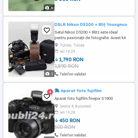
touchscreen - Wi-Fi - Bluetooth - USB-C -
4
HDMI - ...
DSLR Nikon D5200 + Bliț Youngnuo
Setul Nikon D5200 + Blitz este ideal
pentru pasionații de fotografie. Acest kit
profesional conține tot ce ai nevoie pentru
Tulcea, Tulcea
a captura imagini de înaltă calitate. Având
ieri 19:29
un brand de încredere precum Nikon, poți
1,790 RON
fi sigur că vei obține rezultate
1,890 RON
excepționale. Pretul de vanzare include tot
ce se vede in foto ...
1
Telefon validat
Aparat foto fujifilm
4
Aparat foto fujifilm finepix S1800
Sector 4, Bucuresti
ieri 19:28
450 RON
500 RON
Telefon validat