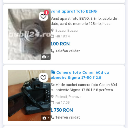
vand aparat foto BENQ
1
Vand aparat foto BENQ, 3,3mb, cablu de
date, card de memorie 128 mb, husa
aparat foto.
Buzau, Buzau
ieri 18:14
100 RON
Telefon validat
2
Camera foto Canon 60d cu
obiectiv Sigma 17-50 f 2.8
Se vinde pachet camera foto Canon 60d
cu obiectiv Sigma 17 50 f 2.8 perfecta
stare de funcționare.
Ploiesti, Prahova
ieri 17:09
1 750 RON
Telefon validat
3