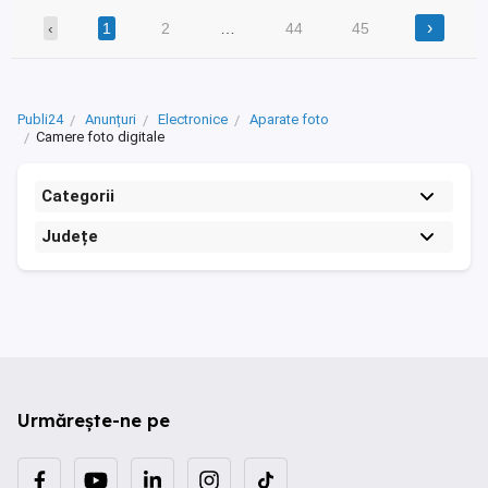
›
‹
1
2
…
44
45
Publi24
Anunțuri
Electronice
Aparate foto
Camere foto digitale
Categorii
Județe
Urmărește-ne pe