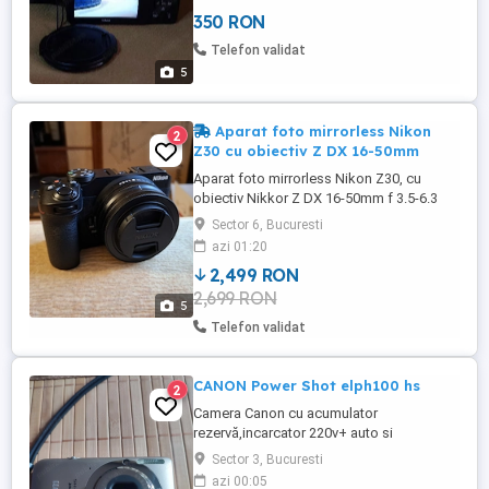
350 RON
Telefon validat
5
Aparat foto mirrorless Nikon
2
Z30 cu obiectiv Z DX 16-50mm
Aparat foto mirrorless Nikon Z30, cu
obiectiv Nikkor Z DX 16-50mm f 3.5-6.3
VR, foarte puțin folosit, cu toate
Sector 6, Bucuresti
accesoriile originale incluse, plus folie de
azi 01:20
protecție JJC pentru ecran. Cumpărat de
2,499 RON
la Emag, în garanție până pe 18.09.2027.
2,699 RON
Pachetul conține: - aparatul și obiectivul -
5
baterie EN-EL25a - ...
Telefon validat
CANON Power Shot elph100 hs
2
Camera Canon cu acumulator
rezervă,incarcator 220v+ auto si
minitrepied + card memo. Functioneaza
Sector 3, Bucuresti
perfect ,poze si filmari .
azi 00:05