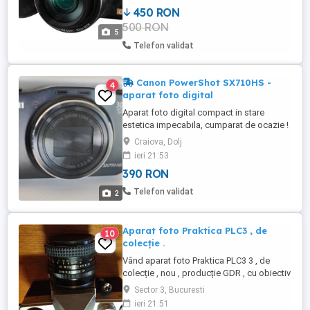
Tip senzor CCD Sensibilitate ISO automat
450 RON
100 - ...
500 RON
5
Telefon validat
Canon PowerShot SX710HS -
4
aparat foto digital
Aparat foto digital compact in stare
estetica impecabila, cumparat de ocazie !
Se poate viziona din toate unghiurile
Craiova, Dolj
accesând: youtu.be ouTs5SN_H84 ( click
ieri 21:53
pe "My Canon PowerShot SX710HS by
390 RON
Mihai D." ) Se vinde ca nefunctional, cu
acumulator nou cumparat și incarcator pe
Telefon validat
2
USB ! Acumulatorul ...
Aparat foto Praktica PLC3 , de
10
colecție .
Vând aparat foto Praktica PLC3 3 , de
colecție , nou , producție GDR , cu obiectiv
Zeiss ,
Sector 3, Bucuresti
ieri 21:51