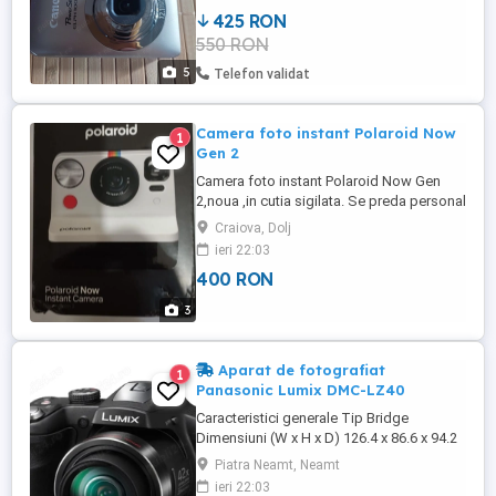
425 RON
550 RON
5
Telefon validat
Camera foto instant Polaroid Now
1
Gen 2
Camera foto instant Polaroid Now Gen
2,noua ,in cutia sigilata. Se preda personal
in Craiova sau trimit in alta localitate cu
Craiova, Dolj
bani in cont Tel zero șapte șapte patru
ieri 22:03
467582
400 RON
3
Aparat de fotografiat
1
Panasonic Lumix DMC-LZ40
Caracteristici generale Tip Bridge
Dimensiuni (W x H x D) 126.4 x 86.6 x 94.2
mm Greutate 524 g Culoare Negru Senzor
Piatra Neamt, Neamt
Dimensiune senzor de imagine 1 2.3 inch
ieri 22:03