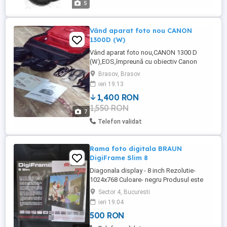
5
Vând aparat foto nou CANON
1300D (W)
Vând aparat foto nou,CANON 1300 D
(W),EOS,împreună cu obiectiv Canon
18...135mm,card memorie 64GB,încărcător
Brasov, Brasov
cu baterie originale și cablu,geanta
ieri 19:13
transport.
1,400 RON
1,550 RON
7
Telefon validat
Rama foto digitala BRAUN
DigiFrame Slim 8
Diagonala display - 8 inch Rezolutie-
1024x768 Culoare- negru Produsul este
nou.
Sector 4, Bucuresti
ieri 19:04
500 RON