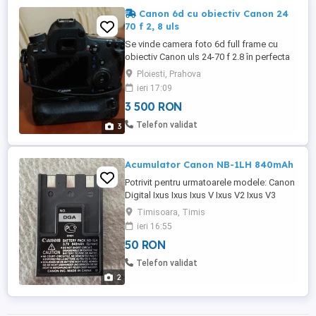
Canon 6d cu obiectiv Canon 24
70 f 2, 8 uls
Se vinde camera foto 6d full frame cu
obiectiv Canon uls 24-70 f 2.8 în perfecta
stare de funcționare.
Ploiesti, Prahova
ieri 17:09
3 500 RON
Telefon validat
3
Acumulator Canon NB-1LH 840mAh
Potrivit pentru urmatoarele modele: Canon
Digital Ixus Ixus Ixus V Ixus V2 Ixus V3
Canon Digital Ixus 3 Canon PowerShot
Timisoara, Timis
ELPH S100 Digital Elph S110 Digital Elph
ieri 16:55
S200 Digital Elph S230 Digital Elph S300
50 RON
Digital Elph S330 Digital Elph S400 Digital
Elph Descriere: Tip: Li-Ion Capacitate: ...
Telefon validat
2