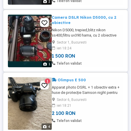
Telefon validat
2
Camera DSLR Nikon D5000, cu 2
obiective
Nikon D5000, trepied,blitz nikon
ss400,filtru uv390 hama, cu 2 obiective
nikon 18-55 si 55-200, sdcard de 32gb
Sector 1, Bucuresti
ieri 18:24
1 500 RON
Telefon validat
1
Olimpus E 500
1
Apparat photo DSRL + 1 obiectiv extra +
huse de protecție Samson night pentru
ambele, atât pentru aparat cat și pentru
Sector 6, Bucuresti
obiectivul secundar.
ieri 18:21
2 100 RON
Telefon validat
4