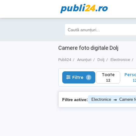
publi
24
.ro
Toate
Perso
Filtre
2
12
12
Camere foto digitale Dolj
Publi24
Anunțuri
Dolj
Electronice
Toate
Pers
Filtre
2
12
1
→
Filtre active:
Electronice
Camere fo