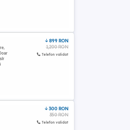
899 RON
1,200 RON
re,
 Doar
Telefon validat
slr
i
300 RON
350 RON
Telefon validat