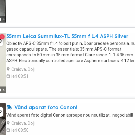
4
35mm Leica Summilux-TL 35mm f 1.4 ASPH Silver
1
Obiectiv APS-C 35mm f1.4 folosit putin, Doar predare personala. n
gasec capacul spate. The essentials: 35 mm APS-C format
corresponds to 50 mm in 35 mm format Glare range: 1: 1.4 35 mm
ASPH. Electronically controlled aperture Asphere surfaces: 4 12 le
elements in 8 groups Internal thread for ...
Craiova, Dolj
ieri 08:51
4
Vând aparat foto Canon!
Vând aparat foto digital Canon aproape nou neutilizat , negociabil!
Craiova, Dolj
ieri 08:50