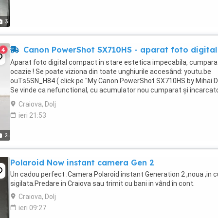
3
Canon PowerShot SX710HS - aparat foto digital
4
Aparat foto digital compact in stare estetica impecabila, cumpara
ocazie ! Se poate viziona din toate unghiurile accesând: youtu.be
ouTs5SN_H84 ( click pe "My Canon PowerShot SX710HS by Mihai D.
Se vinde ca nefunctional, cu acumulator nou cumparat și incarcat
USB ! Acumulatorul ...
Craiova, Dolj
ieri 21:53
2
Polaroid Now instant camera Gen 2
Un cadou perfect :Camera Polaroid instant Generation 2 ,noua ,in c
sigilata.Predare in Craiova sau trimit cu bani in vând în cont.
Craiova, Dolj
ieri 09:27