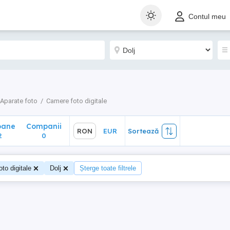
ane
Companii
RON
EUR
Sortează
Contul meu
0
Aparate foto
Camere foto digitale
oane
Companii
RON
EUR
Sortează
2
0
to digitale
Dolj
Șterge toate filtrele