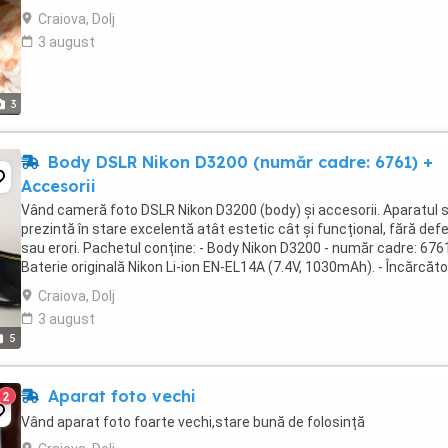
Craiova, Dolj
3 august
3
Body DSLR Nikon D3200 (număr cadre: 6761) +
Accesorii
Vând cameră foto DSLR Nikon D3200 (body) și accesorii. Aparatul 
prezintă în stare excelentă atât estetic cât și funcțional, fără def
sau erori. Pachetul conține: - Body Nikon D3200 - număr cadre: 6761
Baterie originală Nikon Li-ion EN-EL14A (7.4V, 1030mAh). - Încărcăto
original Nikon MH-24 ...
Craiova, Dolj
3 august
5
Aparat foto vechi
2
Vând aparat foto foarte vechi,stare bună de folosință