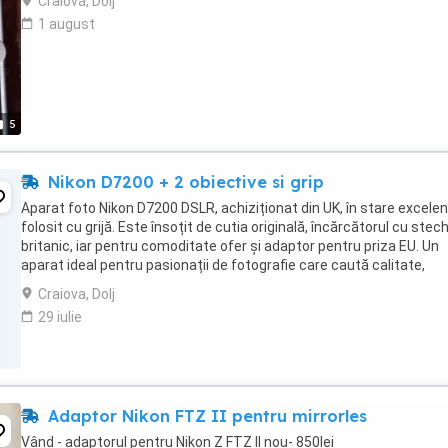
Craiova, Dolj
1 august
5
Nikon D7200 + 2 obiective si grip
Aparat foto Nikon D7200 DSLR, achiziționat din UK, în stare excelen
folosit cu grijă. Este însoțit de cutia originală, încărcătorul cu stec
britanic, iar pentru comoditate ofer și adaptor pentru priza EU. Un
aparat ideal pentru pasionații de fotografie care caută calitate,
performanță și fiabilitate. ...
Craiova, Dolj
29 iulie
Adaptor Nikon FTZ II pentru mirrorles
Vând - adaptorul pentru Nikon Z FTZ II nou- 850lei