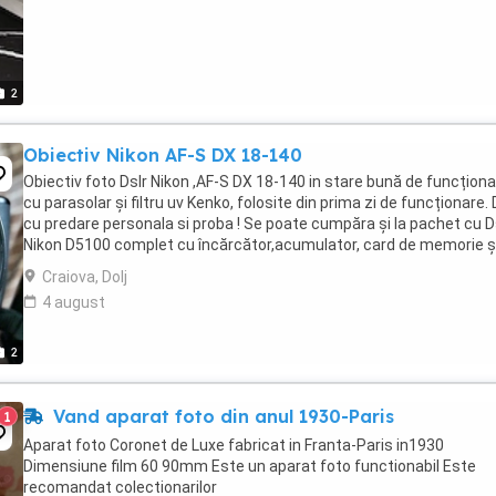
2
Obiectiv Nikon AF-S DX 18-140
Obiectiv foto Dslr Nikon ,AF-S DX 18-140 in stare bună de funcționa
cu parasolar și filtru uv Kenko, folosite din prima zi de funcționare.
cu predare personala si proba ! Se poate cumpăra și la pachet cu D
Nikon D5100 complet cu încărcător,acumulator, card de memorie ș
geanta profesională. ...
Craiova, Dolj
4 august
2
Vand aparat foto din anul 1930-Paris
1
Aparat foto Coronet de Luxe fabricat in Franta-Paris in1930
Dimensiune film 60 90mm Este un aparat foto functionabil Este
recomandat colectionarilor