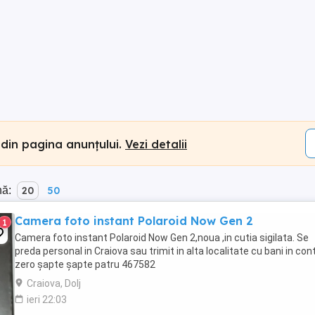
 din pagina anunțului.
Vezi detalii
nă:
20
50
Camera foto instant Polaroid Now Gen 2
1
Camera foto instant Polaroid Now Gen 2,noua ,in cutia sigilata. Se
preda personal in Craiova sau trimit in alta localitate cu bani in con
zero șapte șapte patru 467582
Craiova, Dolj
ieri 22:03