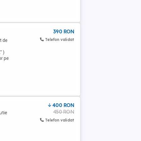
390 RON
Telefon validat
t de
" )
or pe
400 RON
450 RON
utie
Telefon validat