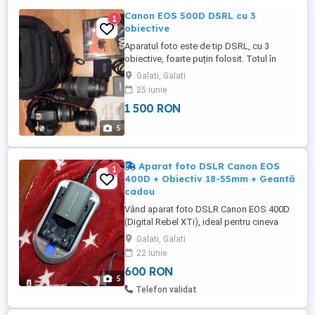
Canon EOS 500D DSRL cu 3
1
obiective
Aparatul foto este de tip DSRL, cu 3
obiective, foarte puțin folosit. Totul în
stare perfectă de funcționare. Se oferă și
Galati, Galati
geantă de umăr(poate fi purtată și la
25 iunie
brâu). Totul original Canon.
1 500 RON
5
Aparat foto DSLR Canon EOS
1
400D + Obiectiv 18-55mm + Geantă
cadou
Vând aparat foto DSLR Canon EOS 400D
(Digital Rebel XTi), ideal pentru cineva
care dorește să învețe bazele fotografiei
Galati, Galati
cu un echipament accesibil și fiabil.
22 iunie
Aparatul este bine întreținut și vine echipat
600 RON
cu obiectivul versatil Canon EF-S 18-
5
55mm, potrivit pentru peisaje, portrete și
Telefon validat
fotografii de zi ...