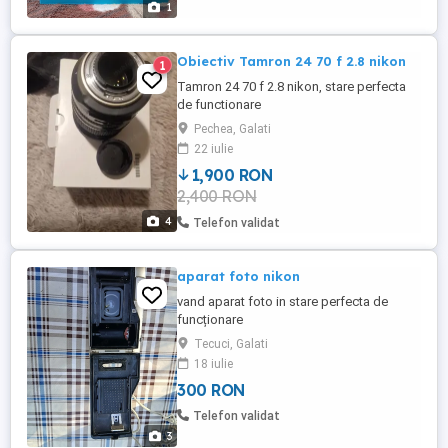
1
Obiectiv Tamron 24 70 f 2.8 nikon
1
Tamron 24 70 f 2.8 nikon, stare perfecta
de functionare
Pechea, Galati
22 iulie
1,900 RON
2,400 RON
4
Telefon validat
aparat foto nikon
vand aparat foto in stare perfecta de
funcționare
Tecuci, Galati
18 iulie
300 RON
Telefon validat
3