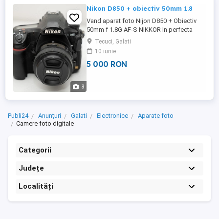
Nikon D850 + obiectiv 50mm 1.8
Vand aparat foto Nijon D850 + Obiectiv
50mm f 1.8G AF-S NIKKOR In perfecta
stare de functionare , 324k cadre . In 2023
Tecuci, Galati
a fost schimbat shutter-ul la aproape 300k
10 iunie
de cadre iar de atunci a fost foarte putin
5 000 RON
folosit . Transport gratuit Trimit prin curier
cu plata ramburs Aparatul foto Nikon
D850 împreună ...
3
Publi24
Anunțuri
Galati
Electronice
Aparate foto
Camere foto digitale
Categorii
Județe
Localități