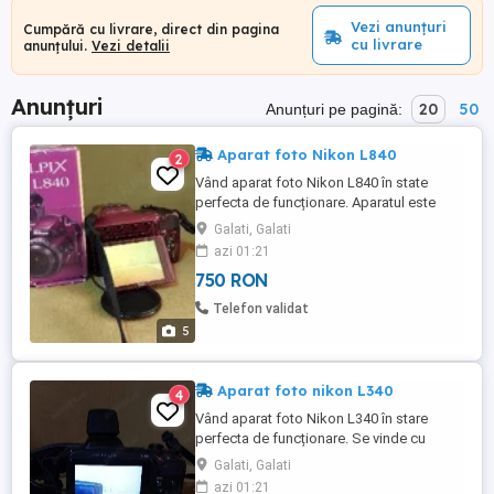
Vezi anunțuri
Cumpără cu livrare, direct din pagina
cu livrare
anunțului.
Vezi detalii
Anunțuri
20
50
Anunțuri pe pagină:
Aparat foto Nikon L840
2
Vând aparat foto Nikon L840 în state
perfecta de funcționare. Aparatul este
aproape nou. Vine însoțit de cutia original,
Galati, Galati
borseta și cablu de date.
azi 01:21
750 RON
Telefon validat
5
Aparat foto nikon L340
4
Vând aparat foto Nikon L340 în stare
perfecta de funcționare. Se vinde cu
borseta.
Galati, Galati
azi 01:21