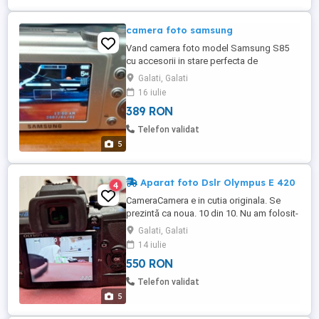
camera foto samsung
Vand camera foto model Samsung S85
cu accesorii in stare perfecta de
functionare.Are 8.2Mpx si zoom optic 5x.
Galati, Galati
Functioneaza cu baterii AA.
16 iulie
389 RON
Telefon validat
5
Aparat foto Dslr Olympus E 420
4
CameraCamera e in cutia originala. Se
prezintă ca noua. 10 din 10. Nu am folosit-
o decât de câteva ori. Nu ma pricep la
Galati, Galati
setările ei. Se vinde cu 2 acumulatori ,
14 iulie
cablu usb , si încărcător. Specificații:
550 RON
Resolution: 10Mp Sensor type: 4 3 Live
MOS Lens mount: 4 3 Metering system: 49
Telefon validat
zones Multi-pattern ...
5