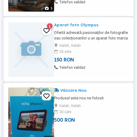
f4-5,6 4500 lei .sau 24-120 f4, cu capace la
Telefon validat
obiectiv ...
5
Aparat foto Olympus
1
Ofertă adresată pasionaților de fotografie
sau colecționarilor u un aparat foto marca
Olympus, obiectiv telescopic cu zoom
Galati, Galati
105 acționat electric, afișaj electronic,
30 iulie
weatherproof, stare foarte bună de
150 RON
funcționare.
Telefon validat
Vânzare Nou
Produsul este nou ne folosit.
Galati, Galati
30 iulie
500 RON