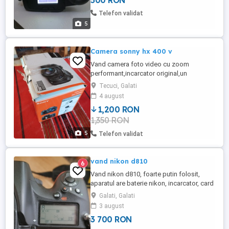
500 RON
Telefon validat
5
Camera sonny hx 400 v
Vand camera foto video cu zoom
performant,incarcator original,un
acumulator plus geanta de transport si
Tecuci, Galati
protectie,toate aproape noi.Am facut doar
4 august
cateva cadre ocazional,functioneaza
1,200 RON
perfect,nu are zgomot sau defecte.Carte
1,350 RON
utilizare tradusa in romana.Usor
negociabil. Nu trimit prin curier din motive
5
Telefon validat
lesne ...
vand nikon d810
6
Vand nikon d810, foarte putin folosit,
aparatul are baterie nikon, incarcator, card
sdxc 64gb, card cf 64gb, capac corp,
Galati, Galati
curea, functioneaza si arata impecabil...
3 august
se poate atasa si un obiectiv fix de 50mm
3 700 RON
total pretul fiind de 4000 lei ..sau 70-300vr