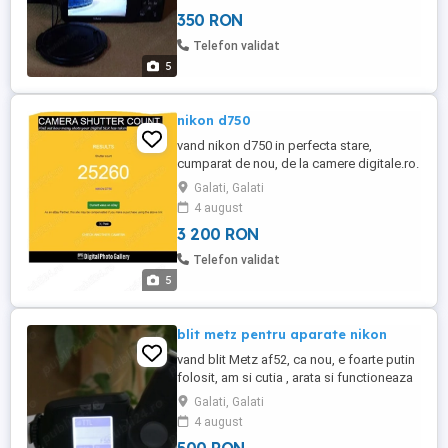
350 RON
Telefon validat
5
nikon d750
vand nikon d750 in perfecta stare,
cumparat de nou, de la camere digitale.ro.
aparatul vine insotit de 2 carduri de 64 gb,
Galati, Galati
incarcator si baterie originale, capac si
4 august
curea. optional un obiectiv fix de 50 cu
3 200 RON
f1.8 sau 24-120 f4 predare personala sau
70-300 f4;5,6 cadou geanta foto sau
Telefon validat
rucsac... predare ...
5
blit metz pentru aparate nikon
vand blit Metz af52, ca nou, e foarte putin
folosit, am si cutia , arata si functioneaza
foarte bine, e pentru Nikon...predare
Galati, Galati
personala, nu trimit prin curier...
4 august