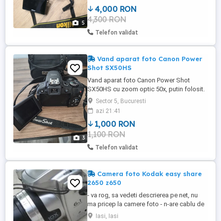
SMC L395 67mm -5 filtre color + husa -
4,000 RON
incarcator + acumulator original -
4,300 RON
telecomanda (timer remote switch) -card
5
memorie sandisk extreme 128GB (180MB
Telefon validat
...
Vand aparat foto Canon Power
Shot SX50HS
Vand aparat foto Canon Power Shot
SX50HS cu zoom optic 50x, putin folosit.
Aparatul este intr-o conditie tehnica
Sector 5, Bucuresti
excelenta, fara niciun fel de defect.
azi 21:41
Specificatii: Senzor BSI-CMOS de 12 MP -
1,000 RON
1 2,3 inchi ISO 80 - 6400 24-1200 mm F3.4-
1,100 RON
6.5 Zoom Lens Stabilizare optică a
3
imaginii Ecran complet articulat ...
Telefon validat
Camera foto Kodak easy share
2650 z650
- va rog, sa vedeti descrierea pe net, nu
ma pricep la camere foto - n-are cablu de
date - card de 2 gb E o vanzare
Iasi, Iasi