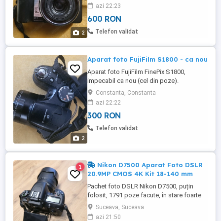
insotit de incarcatorul original si un card
azi 22:23
original de 4 Gb. Este fabricat in Japonia!
600 RON
Pret fix 600 lei, nu fac schimburi, NU trimit
in tara.
Telefon validat
2
Aparat foto FujiFilm S1800 - ca nou
Aparat foto FujiFilm FinePix S1800,
impecabil ca nou (cel din poze).
Functioneaza cu 4 baterii (sau
Constanta, Constanta
acumulatori) AA, neincluse. Vine insotit de
azi 22:22
cablu de date, card memorie si de husa.
300 RON
Rezolutie 12 Mpx, ISO 6400, blitz
incorporat, ecran LCD 3 inch, filmeaza HD.
Telefon validat
Pret fix 300 lei, nu fac schimburi, NU trimit
2
...
Nikon D7500 Aparat Foto DSLR
1
20.9MP CMOS 4K Kit 18-140 mm
Pachet foto DSLR Nikon D7500, puțin
folosit, 1791 poze facute, în stare foarte
bună. Pachetul conține: -Body + Obiectiv
Suceava, Suceava
AF-S DX 18-140 mm VR -Nisi Filtru UV
azi 21:50