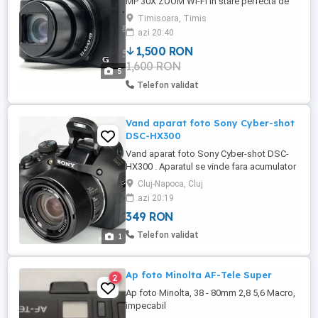
MP 30X ZOOM WI-FI in stare perfecta de
functionare, un aparat super cu zoom
Timisoara, Timis
imens de 30X, face poze superbe, vine
azi 20:40
insotit de baterie originala, card si
1,500 RON
incarcator original.
1,600 RON
5
Telefon validat
Vand aparat foto Sony Cyber-shot
DSC-HX300
Vand aparat foto Sony Cyber-shot DSC-
HX300 . Aparatul se vinde fara acumulator
si fara card de memorie.Este functional
Cluj-Napoca, Cluj
dar cu afisarea pe LCD, a unui cod de
azi 20:19
atentionare E:62:10. Blitz functional, LCD
349 RON
functional, obiectiv retractabil functional.
Pret 349 lei.
Telefon validat
1
Ap foto Minolta AF-Tele Super
2
Ap foto Minolta, 38 - 80mm 2,8 5,6 Macro,
impecabil