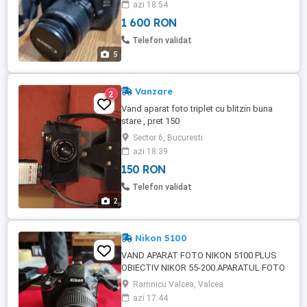
azi 18:54
32gb.
1 600 RON
Telefon validat
5
Vanzare
2
Vand aparat foto triplet cu blitzin buna
stare , pret 150
Sector 6, Bucuresti
azi 18:39
150 RON
Telefon validat
2
Nikon 5100
VAND APARAT FOTO NIKON 5100 PLUS
OBIECTIV NIKOR 55-200.APARATUL FOTO
A VENIT CU OBIECTIV NIKOR 18-55,IN
Ramnicu Valcea, Valcea
STARE PERFECTA. APARATUL ESTE
azi 17:44
VANDUT SI CU ACUMULATORI DE