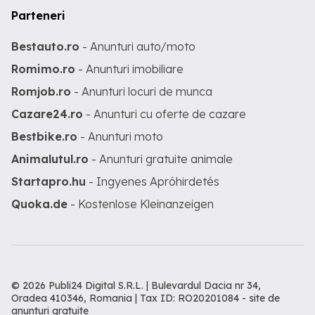
Parteneri
Bestauto.ro
- Anunturi auto/moto
Romimo.ro
- Anunturi imobiliare
Romjob.ro
- Anunturi locuri de munca
Cazare24.ro
- Anunturi cu oferte de cazare
Bestbike.ro
- Anunturi moto
Animalutul.ro
- Anunturi gratuite animale
Startapro.hu
- Ingyenes Apróhirdetés
Quoka.de
- Kostenlose Kleinanzeigen
© 2026 Publi24 Digital S.R.L. | Bulevardul Dacia nr 34,
Oradea 410346, Romania | Tax ID: RO20201084 -
site de
anunturi gratuite