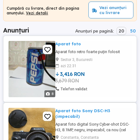
Vezi anunțuri
Cumpără cu livrare, direct din pagina
cu livrare
anunțului.
Vezi detalii
Anunțuri
20
50
Anunțuri pe pagină:
Aparat foto
Aparat foto retro foarte puțin folosit
Sector 3, Bucuresti
azi 22:31
3,416 RON
3,679 RON
Telefon validat
8
Aparat foto Sony DSC-H3
(impecabil)
Aparat foto digital Sony Cyber-shot DSC-
H3, 8.1MP, negru, impecabil, ca nou (cel
din poze). A fost folosit foarte putin. Vine
Constanta, Constanta