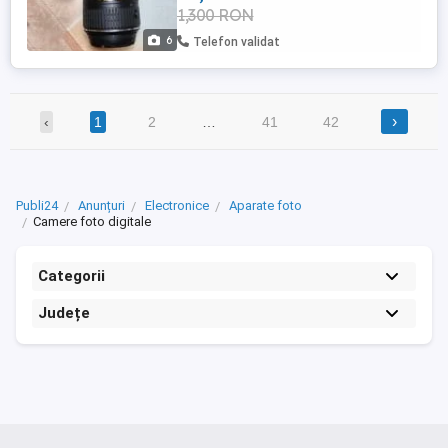
1,300 RON
6
Telefon validat
›
‹
1
2
…
41
42
Publi24
Anunțuri
Electronice
Aparate foto
Camere foto digitale
Categorii
Județe