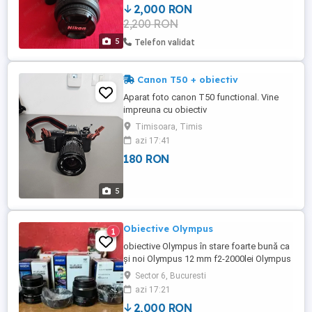
2,000 RON
REZERVA. FOLOSIT RAR,DOAR PENTRU
2,200 RON
EXCURSII IN AFARA TARII
5
Telefon validat
Canon T50 + obiectiv
Aparat foto canon T50 functional. Vine
impreuna cu obiectiv
Timisoara, Timis
azi 17:41
180 RON
5
Obiective Olympus
1
obiective Olympus în stare foarte bună ca
și noi Olympus 12 mm f2-2000lei Olympus
25 mm f1.8-1500 lei -vândut Olympus 45
Sector 6, Bucuresti
mm f1.8-1300 lei -vândut Se vând
azi 17:21
împreună și se negociază puțin prețul , se
2,000 RON
pot vinde separat dar nu mai negociem