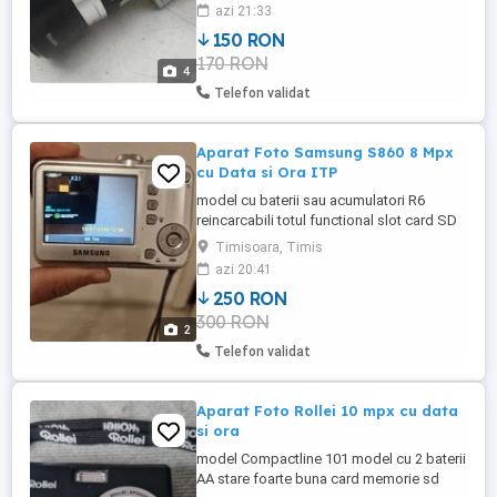
particulara, deci n-am cum sa ofer
azi 21:33
garantie Trimit in tara doar daca primesc
150 RON
banii de transport inainte, in cont Prefer sa
170 RON
fiu sunat, e mai simplu
4
Telefon validat
Aparat Foto Samsung S860 8 Mpx
cu Data si Ora ITP
model cu baterii sau acumulatori R6
reincarcabili totul functional slot card SD
pret fix poze reale
Timisoara, Timis
azi 20:41
250 RON
300 RON
2
Telefon validat
Aparat Foto Rollei 10 mpx cu data
si ora
model Compactline 101 model cu 2 baterii
AA stare foarte buna card memorie sd