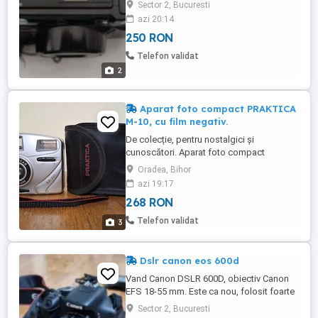
Sector 2, Bucuresti
azi 20:14
250 RON
Telefon validat
2
Aparat foto compact PRAKTICA
M-10, cu film negativ.
De colecție, pentru nostalgici și
cunoscători. Aparat foto compact
PRAKTICA M-10, cu film negativ. Obiectiv
Oradea, Bihor
cu focalizare fixă 35 mm. Motor de
azi 19:17
avansare automată a filmului. Bliț automat.
268 RON
Focalizare Expunere automată. Apărătoare
obiectiv. Husă de protecție. Extrem de
Telefon validat
3
ușor de utilizat, perfect pentru ...
Dslr canon eos 600d
Vand Canon DSLR 600D, obiectiv Canon
EFS 18-55 mm. Este ca nou, folosit foarte
putin. Il vand pt ca nu-l folosesc. Aparatul
Sector 2, Bucuresti
vine cu gentuta si card de memorie de