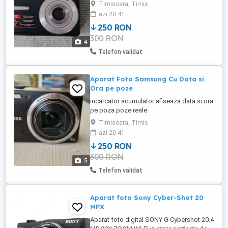
poze reale
Timisoara, Timis
azi 20:41
250 RON
300 RON
4
Telefon validat
Aparat Foto Samsung Cu Data si
Ora pe poze
incarcator acumulator afiseaza data si ora
pe poza poze reale
Timisoara, Timis
azi 20:41
250 RON
300 RON
5
Telefon validat
Aparat foto Sony Cyber-Shot 20
MPX
Aparat foto digital SONY G Cybershot 20.4