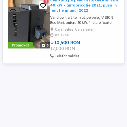
Centrala pe peleți VISION Romstal
3
40 kW - anfabricație 2021, pusa în
functie in anul 2022
Vând centrală termică pe peleți VISION
Eco Mini, putere 40 kW, în stare foarte
bună de funcționare. Centrala a fost
Caransebes, Caras-Severin
achiziționată în anul 2022 și este potrivită
ieri 12:56
pentru încălzirea locuințelor, pensiunilor
10,500 RON
sau spațiilor cu suprafețe mari. Date
Promovat
5
12,000 RON
tehnice: * Model: VISION Eco Mini *
Combustibil: peleți * ...
Telefon validat