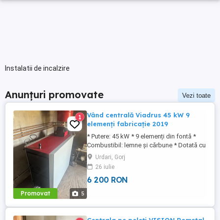
Instalatii de incalzire
Anunțuri promovate
Vezi toate
Vând centrală Viadrus 45 kW 9
1
elemenți fabricație 2019
* Putere: 45 kW * 9 elemenți din fontă *
Combustibil: lemne și cărbune * Dotată cu
controler electronic și ventilator de tiraj *
Urdari, Gorj
Fabricație 2019 * Stare foarte bună,
26 iulie
perfect funcțională, fără fisuri sau
6 200 RON
defecțiuni. Se poate vedea în funcțiune și
se oferă toate detaliile celor interesați.
Promovat
5
Este o centrală ...