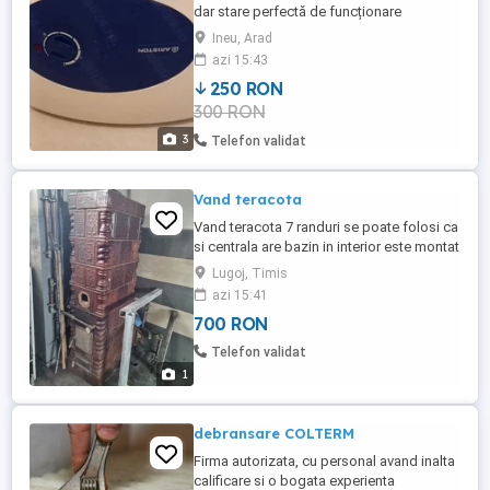
dar stare perfectă de funcționare
Ineu, Arad
azi 15:43
250 RON
300 RON
3
Telefon validat
Vand teracota
Vand teracota 7 randuri se poate folosi ca
si centrala are bazin in interior este montat
cum se vede in poza.
Lugoj, Timis
azi 15:41
700 RON
Telefon validat
1
debransare COLTERM
Firma autorizata, cu personal avand inalta
calificare si o bogata experienta