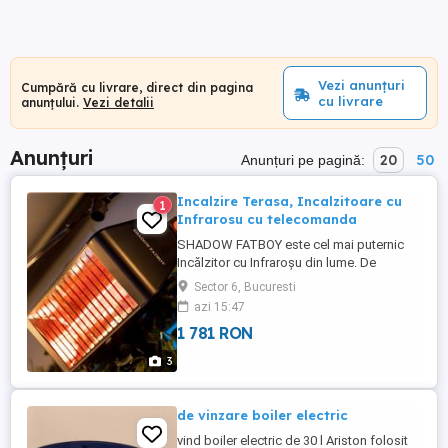
Vezi anunțuri
Cumpără cu livrare, direct din pagina
cu livrare
anunțului.
Vezi detalii
Anunțuri
20
50
Anunțuri pe pagină:
Incalzire Terasa, Incalzitoare cu
1
Infrarosu cu telecomanda
SHADOW FATBOY este cel mai puternic
Incălzitor cu Infraroșu din lume. De
asemenea, este cea mai nouă versiune a
Sector 6, Bucuresti
sistemelor Patio Heater – având o
azi 15:47
performanță uimitoare.Este dotat cu cea
1 781 RON
mai mare lampă halogen Ultra Low Glare
(2,4kW) și un reflector special adaptat (cu
3
o dimensiune și o adâncime mai mare), ...
de vinzare boiler electric
vind boiler electric de 30 l Ariston folosit