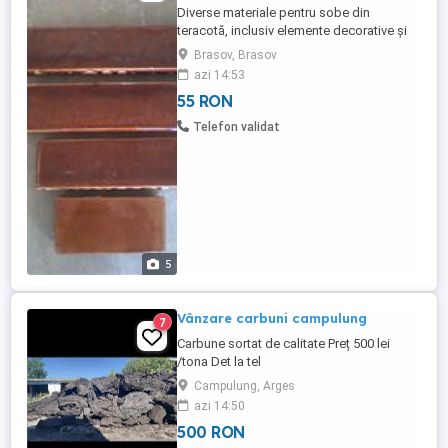
Diverse materiale pentru sobe din
teracotă, inclusiv elemente decorative și
accesorii, Colț cornișă și soclu albe,
Brasov, Brasov
etajere diferite dimensiuni culori alb și
azi 14:53
maron, medalioane maron, laterale diferite
55 RON
culori, placi și colțuri, alte componente,
Toate componentele sunt noi!
Telefon validat
5
Vânzare carbuni campulung
7
Carbune sortat de calitate Preț 500 lei
/tona Det la tel
Campulung, Arges
azi 14:50
500 RON