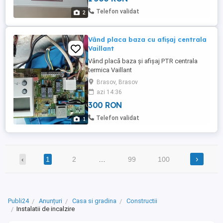
Prefer predare personala in Bucuresti.
Telefon validat
2
Vând placa baza cu afișaj centrala
Vaillant
Vând placă baza și afișaj PTR centrala
termica Vaillant
Brasov, Brasov
azi 14:36
300 RON
Telefon validat
1
›
‹
1
2
…
99
100
Publi24
Anunțuri
Casa si gradina
Constructii
Instalatii de incalzire