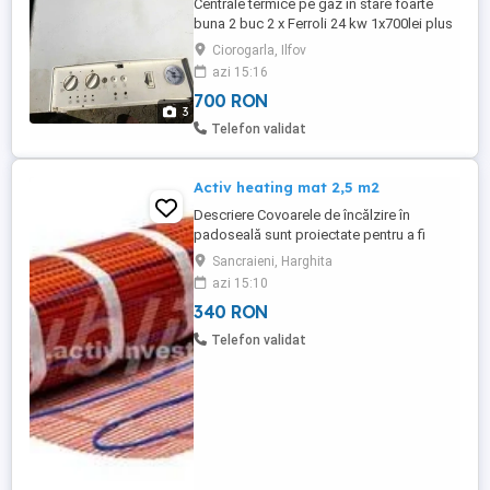
Centrale termice pe gaz in stare foarte
buna 2 buc 2 x Ferroli 24 kw 1x700lei plus
una identica gratis calorifere noi 5 buc
Ciorogarla, Ilfov
1000 lei Calorifere cu robineți și aerisitor
azi 15:16
,oțel, înălțime 60cm 2 Buc 80cm 2 Buc
700 RON
120cm 1 Buc 140 cm Înălțime 50cm 1 Buc
3
100cm
Telefon validat
Activ heating mat 2,5 m2
Descriere Covoarele de încălzire în
padoseală sunt proiectate pentru a fi
montate aproape de finisaj. Se pot fixa cu
Sancraieni, Harghita
șapă autonivelantă sau un strat de adeziv,
azi 15:10
se pot finisa cu gresie sau alte materiale
340 RON
de finisaj rigide, fixate cu adeziv flexibil,
sau chiar și cu vopsele pentru pardoseli.
Telefon validat
Încălzirea ...