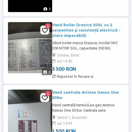
2
Vand Boiler Drazice 200L cu 2
1
serpentine și rezistență electrică -
stare impecabilă
Vând boiler marca Drazice, model OKC
200 NTRR SOL, capacitate 200 litri,
echipat cu 2 serpentine una în alta și
Oradea, Bihor
rezistență electrică. Boilerul este aproape
azi 14:45
nou, a fost folosit foarte puțin. Motivul
3 500 RON
vânzării: am dimensionat greșit instalația
4
pentru nevoile noastre și a trebuit să
Repostat în fiecare zi
achiziționăm un model ...
Vand centrala Ariston Genus One
1
30Kw
Vand centrală termică pe gaz Ariston
Genus One 30 Kw. Centrala este
functionala dar trebuie verificata de un
Sector 1, Bucuresti
tehnician. Ofer mai multe informatii
azi 14:39
tehnice la telefon. Centrala vine insotita cu
1 500 RON
suport de prindere si kit de evacuare nou.