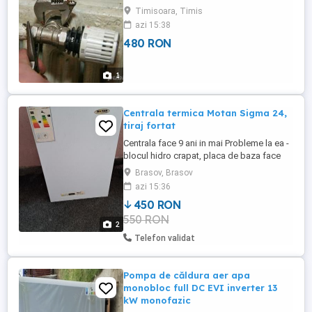
profesionala, intocmim proiecte pentru
Timisoara, Timis
debransare locuinte de la reteaua de
azi 15:38
termoficare / COLTERM Timisoara.
480 RON
1
Centrala termica Motan Sigma 24,
tiraj fortat
Centrala face 9 ani in mai Probleme la ea -
blocul hidro crapat, placa de baza face
figuri Piese bune care nu au avut probleme
Brasov, Brasov
niciodata - pompa, schimbatoarele de
azi 15:36
caldura, vasul de expansiune, turbina de
450 RON
evacuare gaze arse, cosul de evacuare si
550 RON
altele
2
Telefon validat
Pompa de căldura aer apa
monobloc full DC EVI inverter 13
kW monofazic