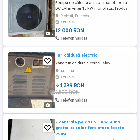
Pompa de căldura aer apa monobloc full
DC EVI inverter 13 kW monofazic Produs
nou aflat in ambalaj original nedesfacut. 5
Ploiesti, Prahova
Funcții: încălzire, răcire, apa calda
azi 15:35
menajera, încălzire+apa calda menajera,
12 000 RON
racire+apa calda menajera. Fabricat în
5
China in 2022. Produs certificat CE.
Telefon validat
Certificat de conformitate ...
Tun căldură electric
Vând tun căldură electric 15kw.
Arad, Arad
azi 15:28
1,399 RON
1,500 RON
Telefon validat
5
2 centrale pe gaz SH una +una
gratis ,si calorifere stare foarte
buna