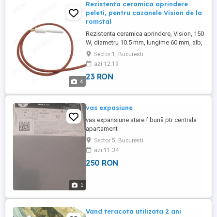
Rezistenta ceramica aprindere
peleti, pentru cazanele Vision de la
romstal
Rezistenta ceramica aprindere, Vision, 150
W, diametru 10.5 mm, lungime 60 mm, alb,
pentru cazan peleti Vision ECO Mini, Caria
Sector 1, Bucuresti
23, 40, 60 KW la noi gasiti si pompe DAB
azi 12:19
,Wilo ,Grundfos pentru cazanele pe peleti
23 RON
sau pentru cazanele pe combustibil solid
4
(lemne) Rezistenta ceramica aprindere
peleti, pentru ...
vas expasiune
vas expansiune stare f bună ptr centrala
apartament
Sector 5, Bucuresti
azi 11:34
250 RON
1
Vand teracota utilizata 2 ani