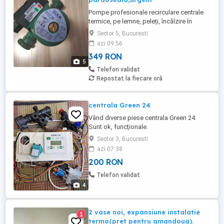
Pompe profesionale recirculare centrale
termice, pe lemne, peleți, încălzire în
pardoseală. Pompele sunt noi cu garanție
Sector 5, Bucuresti
Exista mai multe variante de putere, debit
azi 09:56
și dimensiuni. Prețurile variază între 350 lei
349 RON
și 700 lei. Pentru detalii nelamuriri și ajutor,
5
cel mai bine sunati.
Telefon validat
Repostat la fiecare oră
centrala Green 24
Vând diverse piese centrala Green 24.
Sunt ok, funcționale.
Sector 3, Bucuresti
azi 07:38
200 RON
Telefon validat
4
2 vase noi, expansiune instalatie
1
termo(pret pentru amandoua).