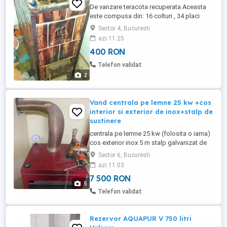
De vanzare teracota recuperata Aceasta
este compusa din: 16 colturi , 34 placi
intregi ,+ 5 placi intregi de alta culoare.
Sector 4, Bucuresti
Soba a fost folosita 2 ani
azi 11:25
400 RON
Telefon validat
2
Vand centrala pe lemne 25 kw +cos
interior si exterior de inox+stalp de
sustinere
centrala pe lemne 25 kw (folosita o iarna)
cos exterior inox 5 m stalp galvanizat de
sustinere cos exterior cos interior de inox
Sector 6, Bucuresti
azi 11:03
7 500 RON
5
Telefon validat
Rezervor AQUAPUR V 750 litri