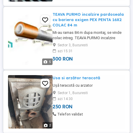
Atunci ...
TEAVA PURMO incalzire pardoseala
cu bariera oxigen PEX PENTA 16X2
COLAC 84 m
Mi-au ramas 84 m dupa montaj, se vinde
colac intreg. TEAVA PURMO incalzire
pardoseala cu bariera oxigen PEX PENTA
Sector 3, Bucuresti
16X2 COLAC 84 m Specificatii: Aceasta
azi 15:31
are 5 straturi simultan extrudate si este
300 RON
prima conducta care are o bariera de
5
oxigen EVOH complet protejata,
pozitionata central. Astfel se obtine ...
Usa si arzător teracotă
Ușă teracotă cu arzator
Sector 1, Bucuresti
azi 14:30
250 RON
Telefon validat
2