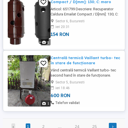
Compact / D[mm]: 130; C: maro
Articol: 651799 Descriere: Recuperator
Caldura Emailat Compact / D[mm]: 130; C:
maro Caracteristici D[mm] - Diametru: 130
Sector 6, Bucuresti
C - Culoare: maro Date Logistice Tip
ieri 20:31
Ambalaj: Foliat Ambalare Cantitate: 1/1
154 RON
BUC Dimensiune: 20x20x54 cm/BUC
Masă: 2,13 kg/BUC Grosime tabla: 0.3
2
mm; Grosime cu email: ...
Centrală termică Vaillant turbo- tec
în stare de funcționare
Vând centrală termică Vaillant turbo- tec
second hand în stare de funcționare.
Poate fi folosită ca atare în exploatare sau
Sector 5, Bucuresti
pentru piese.
ieri 18:46
600 RON
Telefon validat
1
›
‹
1
2
…
24
25