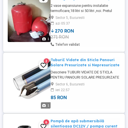
2 vase expansiune pentru instalatie
termoficare,18 litri si 50 litri ,noi. Pretul
afisat , este pentru ambele piese. Predare
Sector 5, Bucuresti
Bucuresti
azi 05:37
270 RON
271 RON
1
Telefon validat
TuburiI Vidate din Sticla Panouri
2
Solare Presurizate si Nepresurizate
Descriere TUBURI VIDATE DE STICLA
PENTRU PANOURI SOLARE PRESURIZATE
ȘI NEPRESURIZATE D 58 mm * 1800 mm
Sector 6, Bucuresti
PRODUS NOU Se folosesc la: panouri
ieri 22:57
solare presurizate unde sticla sa spart și
85 RON
AU RĂMAS COMPONENTELE METALICE
panouri solare nepresurizate Tuburile
1
vidate de sticla sunt componenta de baza
a colectoarelor ...
Pompă de apă submersibilă
6
silentioasa DC12V / pompa curent