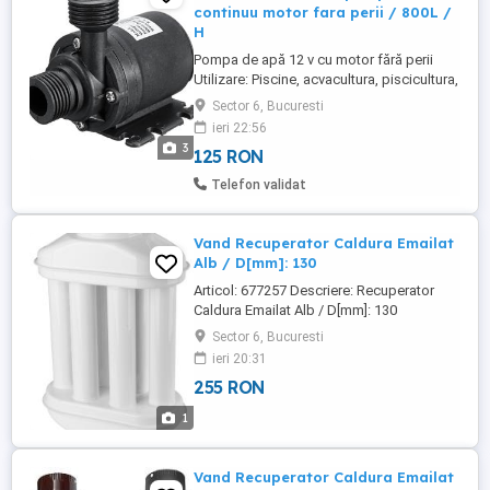
continuu motor fara perii / 800L /
H
Pompa de apă 12 v cu motor fără perii
Utilizare: Piscine, acvacultura, piscicultura,
acvarii, fântâni arteziene, cascade
Sector 6, Bucuresti
decorative, pompa de circulație în
ieri 22:56
instalații de încălzire, pompa de avarie
3
125 RON
pentru centrale termice pe lemne, pompa
de circulație în instalații solare alimentate
Telefon validat
direct de un panou ...
Vand Recuperator Caldura Emailat
Alb / D[mm]: 130
Articol: 677257 Descriere: Recuperator
Caldura Emailat Alb / D[mm]: 130
Caracteristici D[mm] - Diametru: 130 Date
Sector 6, Bucuresti
Logistice Tip Ambalaj: Cutie Ambalare
ieri 20:31
Cantitate: 1/1 BUC Dimensiune: 35x13x35
255 RON
cm/BUC Masă: 2,71 kg/BUC SITE WEB:
www.tfmtotal.com
1
Vand Recuperator Caldura Emailat