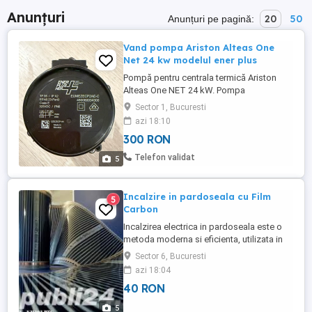
Anunțuri
20
50
Anunțuri pe pagină:
Vand pompa Ariston Alteas One
Net 24 kw modelul ener plus
Pompă pentru centrala termică Ariston
Alteas One NET 24 kW. Pompa
functioneaza, a fost demontata de pe
Sector 1, Bucuresti
centrala mea care inca functioneaza. De
azi 18:10
vreo doi ani avea un usor sunet la
300 RON
functionare, la ultima revizie decis sa o
inlocuiesc cu una noua. A functionat timp
Telefon validat
5
de 7 ani, cu dedurizator si filtru de ...
Incalzire in pardoseala cu Film
5
Carbon
Incalzirea electrica in pardoseala este o
metoda moderna si eficienta, utilizata in
cazul pardoselilor uscate, parchet, lemn
Sector 6, Bucuresti
masiv. Filmul folosit este marca AHT, cu
azi 18:04
putere specifica intre 150w si 220W mp.
40 RON
Coeficientul de acoperire al pardoselii sau
suprafetei camerei este intre 60% si 70%.
5