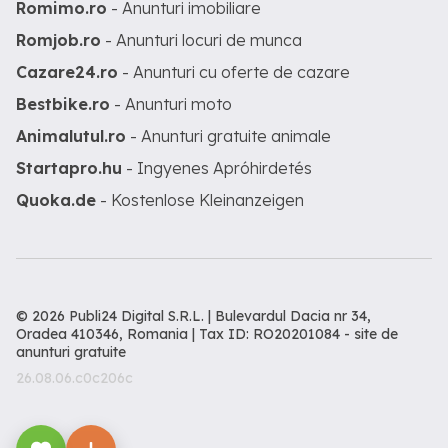
Romimo.ro
- Anunturi imobiliare
Romjob.ro
- Anunturi locuri de munca
Cazare24.ro
- Anunturi cu oferte de cazare
Bestbike.ro
- Anunturi moto
Animalutul.ro
- Anunturi gratuite animale
Startapro.hu
- Ingyenes Apróhirdetés
Quoka.de
- Kostenlose Kleinanzeigen
© 2026 Publi24 Digital S.R.L. | Bulevardul Dacia nr 34,
Oradea 410346, Romania | Tax ID: RO20201084 -
site de
anunturi gratuite
26.08.06.c0c206c