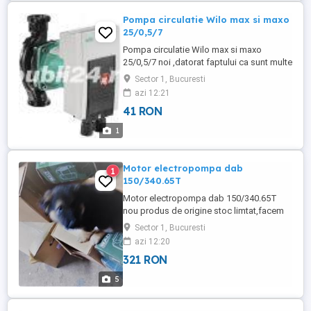
Pompa circulatie Wilo max si maxo
25/0,5/7
Pompa circulatie Wilo max si maxo
25/0,5/7 noi ,datorat faptului ca sunt multe
produse pretul este informativ
Sector 1, Bucuresti
azi 12:21
41 RON
1
Motor electropompa dab
1
150/340.65T
Motor electropompa dab 150/340.65T
nou produs de origine stoc limtat,facem
reparatii la pompele de circulatie DAB-BPH
Sector 1, Bucuresti
pestoc mai avem citeva repere de pompe
azi 12:20
noi de la grundfos din categoria Magna
321 RON
1si Magna 3datorat faptului ca sunt multe
produse pretul este informativ
5