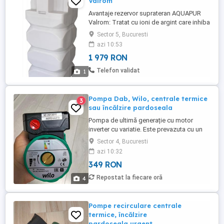
Valrom
Avantaje rezervor suprateran AQUAPUR
Valrom: Tratat cu ioni de argint care inhiba
dezvoltarea bacteriilor iar apa este
Sector 5, Bucuresti
potabila o perioada mai lunga de timp;
azi 10:53
Capacitate mare de stocare a apei
1 979 RON
potabile; Prevăzut cu capac etan din
polietilenă; U or de transportat i asamblat
Telefon validat
1
deoarece este confec ionat ...
Pompa Dab, Wilo, centrale termice
3
sau încălzire pardoseala
Pompa de ultimă generație cu motor
inverter cu variatie. Este prevazuta cu un
separator de aer din bronz, corpul pompei
Sector 4, Bucuresti
fiind alcatuit din fonta, cu rotor umed din
azi 10:32
tehnopolimer. Carcasa motorului electric
349 RON
este turnata din aluminiu iar axul este
realizat din otel inoxidabil, fiind montat pe
Repostat la fiecare oră
4
rulmenti din ...
Pompe recirculare centrale
termice, încălzire
pardoseala,urgent