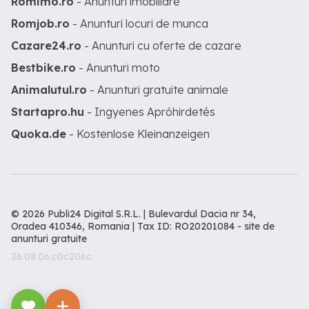
Romimo.ro
- Anunturi imobiliare
Romjob.ro
- Anunturi locuri de munca
Cazare24.ro
- Anunturi cu oferte de cazare
Bestbike.ro
- Anunturi moto
Animalutul.ro
- Anunturi gratuite animale
Startapro.hu
- Ingyenes Apróhirdetés
Quoka.de
- Kostenlose Kleinanzeigen
© 2026 Publi24 Digital S.R.L. | Bulevardul Dacia nr 34,
Oradea 410346, Romania | Tax ID: RO20201084 -
site de
anunturi gratuite
26.08.06.c0c206c