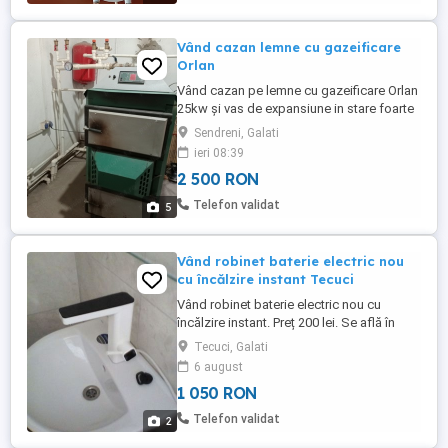
Vând cazan lemne cu gazeificare
Orlan
Vând cazan pe lemne cu gazeificare Orlan
25kw și vas de expansiune in stare foarte
buna .
Sendreni, Galati
ieri 08:39
2 500 RON
Telefon validat
5
Vând robinet baterie electric nou
cu încălzire instant Tecuci
Vând robinet baterie electric nou cu
încălzire instant. Preț 200 lei. Se află în
Tecuci jud Galați.
Tecuci, Galati
6 august
1 050 RON
Telefon validat
2