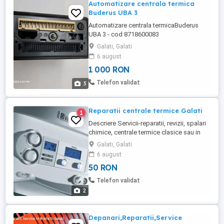
Automatizare centrala termica
Buderus UBA 3
Automatizare centrala termicaBuderus
UBA 3 - cod 8718600083
Galati, Galati
6 august
1 000 RON
Telefon validat
3
Reparatii centrale termice Galati
1
Descriere Servicii-reparatii, revizii, spalari
chimice, centrale termice clasice sau in
condensatie, reparatii placi electronice,
Galati, Galati
reglari consum si crestere eficienta,
6 august
montaj termostate, reparatii centrale
50 RON
electrice. Disponibilitate si pentru Braila,
Galati,Ianca, Faurei Serviciile sunt valabile
Telefon validat
pentru ...
2
Depanari,Reparatii,Service