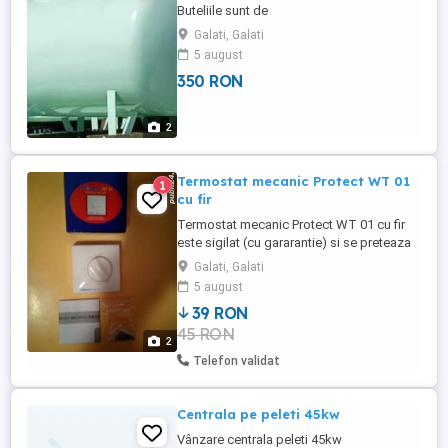
Buteliile sunt de
26L,50L,60L,80L,83L,150L. Bazinele sunt
Galati, Galati
de la650L pana la 5000L Livrare in toata
5 august
tara. Detalii tel. .
350 RON
2
Termostat mecanic Protect WT 01
1
cu fir
Termostat mecanic Protect WT 01 cu fir
este sigilat (cu gararantie) si se preteaza
la centrale pe gaz, electrice, panouri
Galati, Galati
radiante, etc.
5 august
39 RON
45 RON
2
Telefon validat
Centrala pe peleti 45kw
Vânzare centrala peleti 45kw