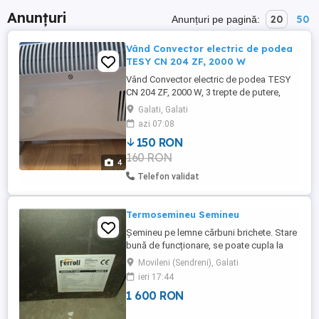
Anunțuri
20
50
Anunțuri pe pagină:
Vând Convector electric de podea
TESY CN 204 ZF, 2000 W
Vând Convector electric de podea TESY
CN 204 ZF, 2000 W, 3 trepte de putere,
Termostat de siguranta, Termostat
Galati, Galati
reglabil, Protectie anti-inghet. Este în
azi 07:08
perfectă stare de funcționare
150 RON
160 RON
4
Telefon validat
Termosemineu Semineu
Șemineu pe lemne cărbuni brichete. Stare
bună de funcționare, se poate cupla la
caloriferele din casă. Vas de expansiune
Movileni (Sendreni), Galati
20L.
ieri 17:44
1 600 RON