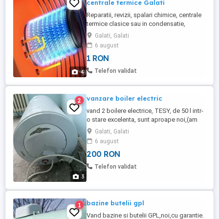
centrale termice Galati
Reparatii, revizii, spalari chimice, centrale
termice clasice sau in condensatie,
reparatii placi electronice, montaj
Galati, Galati
termostate, reparatii centrale electrice. -
6 august
depanari instalatii automatizare. Serviciile
1 RON
sunt valabile pentru orice centrala din
gama : ARISTON / IMMERGAS / FERROLI /
Telefon validat
4
BOSCH / VIESSMANN ...
vanzare boiler electric
2
vand 2 boilere electrice, TESY, de 50 l intr-
o stare excelenta, sunt aproape noi,(am
tras gaze si nu imi mai folosesc). Pretul pe
Galati, Galati
bucata este de 200 lei fiecare. tel
6 august
200 RON
Telefon validat
3
bazine butelii gpl
1
Vand bazine si butelii GPL,noi,cu garantie.