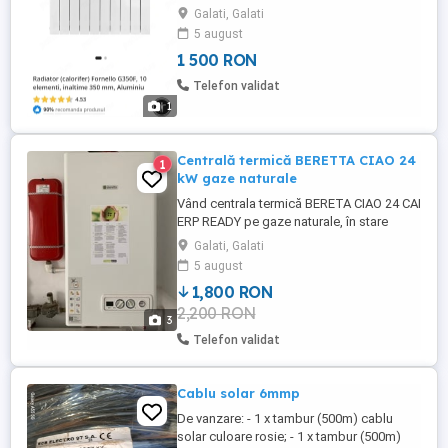
toate:1500 lei
Galati, Galati
5 august
1 500 RON
Telefon validat
1
Centrală termică BERETTA CIAO 24
1
kW gaze naturale
Vând centrala termică BERETA CIAO 24 CAI
ERP READY pe gaze naturale, în stare
foarte bună și complet funcțională. Putere
Galati, Galati
termică: 24 kW Tip combustibil: Gaze
5 august
naturale Tiraj natural Echipată cu robinete
1,800 RON
pentru caldură și apă caldă Vas de
2,200 RON
expansiune suplimentar pentru un sistem
3
mai eficient Ideală pentru ...
Telefon validat
Cablu solar 6mmp
De vanzare: - 1 x tambur (500m) cablu
solar culoare rosie; - 1 x tambur (500m)