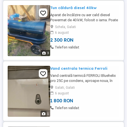
Tun căldură diesel 40kw
Aparat de încălzire cu aer cald diesel
Powermat de 40 kW, folosit o iarna. Poate
fi utilizat pentru diverse aplicații, cum ar fi
Schela, Galati
încălzirea spațiilor, uscarea materialelor,
6 august
topirea zăpezii, etc. Dispune de roți pentru
2 300 RON
a fi ușor de deplasat. Are termostat pentru
a menține temperatura.
Telefon validat
3
Vand centrala termica Ferroli
Vand centrală termică FERROLI Bluehelix
pro 25C pe condens, aproape noua, în
stare de funcționare. Poate fi utilizată
Galati, Galati
pentru încălzirea locuinței sau a altor
6 august
spații. Dispune de funcții de control și
1 800 RON
reglare a temperaturii. Poate fi o soluție
eficientă și economică pentru nevoile
Telefon validat
dumneavoastră de încălzire.Pret ...
1