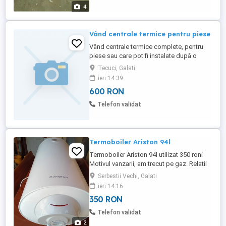
4
Vând centrale termice pentru piese
Vând centrale termice complete, pentru
piese sau care pot fi instalate după o
verificare de către un specialist
Tecuci, Galati
ieri 14:39
600 RON
Telefon validat
Termoboiler Ariston 94l
Termoboiler Ariston 94l utilizat 350 roni
Motivul vanzarii, am trecut pe gaz. Relatii
la telefon : 075834884
Serbestii Vechi, Galati
ieri 14:16
350 RON
Telefon validat
2