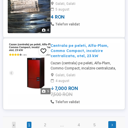
cablu solar culoare neagra. Descriere:
Galati, Galati
Cablu solar negru 6 mm, rola 500 m,
5 august
proiectat pentru o conectare usoara a
4 RON
elementelor dintr-un sistem solar, precum
panourile solare. Potrivit pentru instalatiile
Telefon validat
...
4
Centrala pe peleti, Alfa-Plam,
Commo Compact, incalzire
centralizata, otel, 23 kW
Cazan (centrala) pe peleti, Alfa-Plam,
Commo Compact, incalzire centralizata,
otel, 23 kW Cazan tip Compact, din otel,
Galati, Galati
cu incalzire centralizata, cu functionare pe
4 august
biocombustibil (peleti). Soba contine
7,000 RON
urmatoarele: -ventilul de siguranta cu
5
7,500 RON
racordul R - pompa electrinica de
circulatie Wilo tip RS 25 ...
Telefon validat
›
‹
1
2
…
4
5