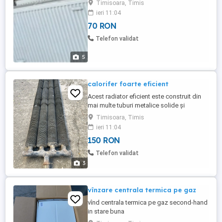
Timisoara, Timis
ieri 11:04
70 RON
Telefon validat
5
calorifer foarte eficient
Acest radiator eficient este construit din
mai multe tuburi metalice solide și
rezistente. Poate fi utilizat pentru
Timisoara, Timis
încălzirea spațiilor sau ca sursă de
ieri 11:04
încălzire suplimentară. BUN PENTRU
150 RON
ÎNCĂLZIREA SERELOR
Telefon validat
3
vînzare centrala termica pe gaz
vînd centrala termica pe gaz second-hand
in stare buna