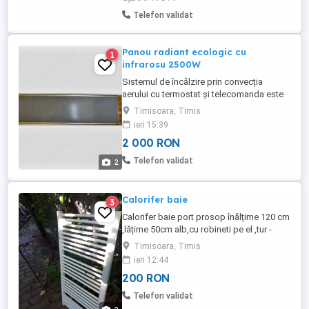
Telefon validat
Panou radiant ecologic cu
1
infrarosu 2500W
Sistemul de încălzire prin convecția
aerului cu termostat și telecomanda este
de tip indirect. În comparație cu radiatorul
Timisoara, Timis
electric convențional, acest sistem
ieri 15:39
economisește 30-50% din energie. Acest
2 000 RON
sistem de încălzire are diferite funcții,
inclusiv încălzire pentru birou cameră,
Telefon validat
2
activarea metabolismului ...
Calorifer baie
3
Calorifer baie port prosop înălțime 120 cm
,lățime 50cm alb,cu robineti pe el ,tur -
retur.
Timisoara, Timis
ieri 12:44
200 RON
Telefon validat