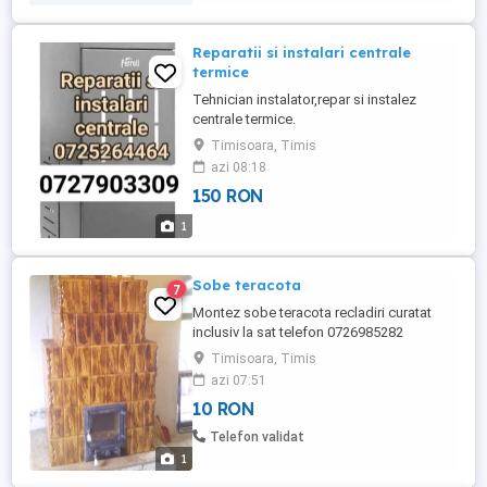
Reparatii si instalari centrale
termice
Tehnician instalator,repar si instalez
centrale termice.
Timisoara, Timis
azi 08:18
150 RON
1
Sobe teracota
7
Montez sobe teracota recladiri curatat
inclusiv la sat telefon 0726985282
Timisoara, Timis
azi 07:51
10 RON
Telefon validat
1