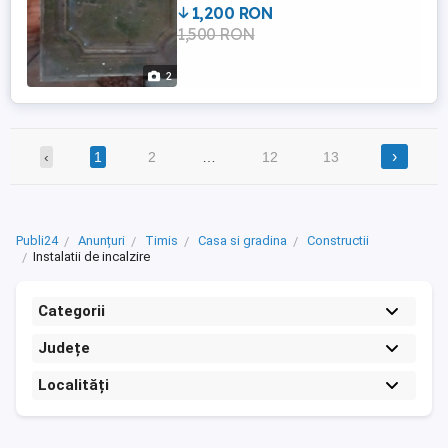
1,200 RON
1,500 RON
2
›
‹
1
2
…
12
13
Publi24
Anunțuri
Timis
Casa si gradina
Constructii
Instalatii de incalzire
Categorii
Județe
Localități