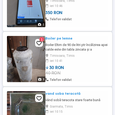
Timisoara, Timis
ieri 10:46
350 RON
Telefon validat
1
Boiler pe lemne
1
Boiler Eltim de 90 de litri ptr încălzirea apei
calde este din tabla zincata și a
funcționat, are un por trebuie sudat eu nu
Timisoara, Timis
mă pricep
ieri 10:41
30 RON
40 RON
3
Telefon validat
vand soba teracotă
vând sobă teracota stare foarte bună
Giarmata, Timis
ieri 10:15