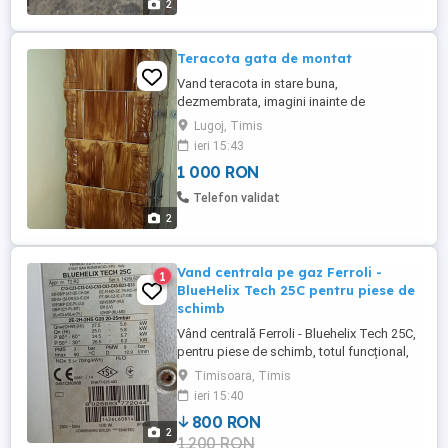
2
Teracota gata de montat
Vand teracota in stare buna,
dezmembrata, imagini inainte de
dezmembrare.
Lugoj, Timis
ieri 15:43
1 000 RON
Telefon validat
2
Vand centrala pe gaz Ferroli -
1
BlueHelix Tech 25C pentru piese de
schimb
Vând centrală Ferroli - Bluehelix Tech 25C,
pentru piese de schimb, totul funcțional,
mai puțin arzătorul (ventilatorul
Timisoara, Timis
funcționează), preț 800 lei.
ieri 15:40
800 RON
2
1,200 RON