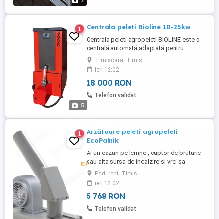
2
Centrala peleti Bioline 10-25kw
1
Centrala peleti agropeleti BIOLINE este o
centrală automată adaptată pentru
arderea biomasei sub formă de peleți de
Timisoara, Timis
6 și 8 mm. Destinat clădirilor rezidențiale
ieri 12:02
în care camerele centralelor termice sunt
18 000 RON
foarte mici. Acestea îndeplinesc cerințele
energetice și de emisii ale clasei 5
Telefon validat
conform. Standardele ...
5
Arzătoare peleti agropeleti
1
EcoPalnik
Ai un cazan pe lemne , cuptor de brutarie
sau alta sursa de incalzire si vrei sa
folosesti si peleti sau agropeleti? Acum e
Padureni, Timis
simplu datorita echipamentelor oferite de
ieri 12:02
SC GREEN BURNER SRL. Suntem direct
5 768 RON
importatori de echipamente de peleti
made in Polonia ce pot arde o gama
Telefon validat
diversificata de peleti(chiar ...