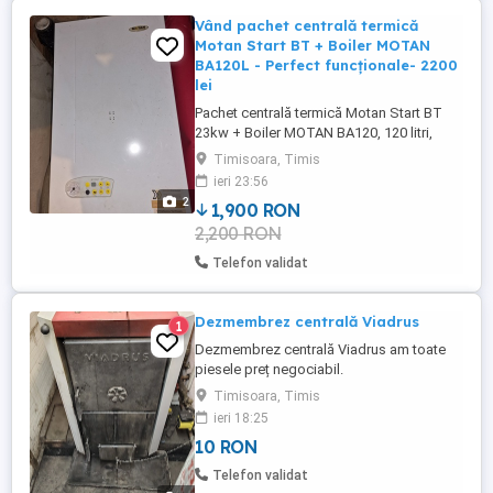
Vând pachet centrală termică
Motan Start BT + Boiler MOTAN
BA120L - Perfect funcționale- 2200
lei
Pachet centrală termică Motan Start BT
23kw + Boiler MOTAN BA120, 120 litri,
aflate în perfectă stare de funcționare.
Timisoara, Timis
Preț 1900 lei !!!
ieri 23:56
2
1,900 RON
2,200 RON
Telefon validat
Dezmembrez centrală Viadrus
1
Dezmembrez centrală Viadrus am toate
piesele preț negociabil.
Timisoara, Timis
ieri 18:25
10 RON
Telefon validat