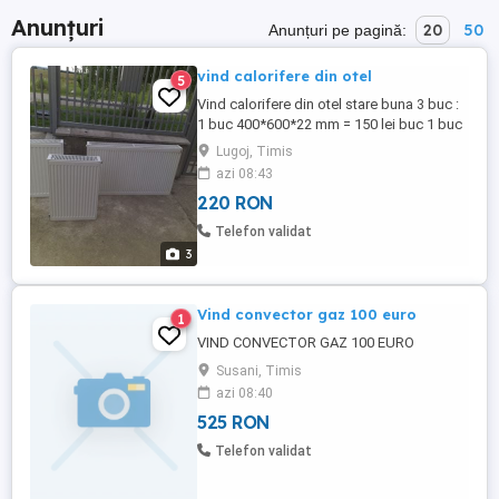
Anunțuri
20
50
Anunțuri pe pagină:
vind calorifere din otel
5
Vind calorifere din otel stare buna 3 buc :
1 buc 400*600*22 mm = 150 lei buc 1 buc
900*600*22 mm = 250 lei buc 1 buc
Lugoj, Timis
1000*600*22mm = 260 lei buc -----------------
azi 08:43
------------------------------------------------ Total ...
220 RON
Telefon validat
3
Vind convector gaz 100 euro
1
VIND CONVECTOR GAZ 100 EURO
Susani, Timis
azi 08:40
525 RON
Telefon validat