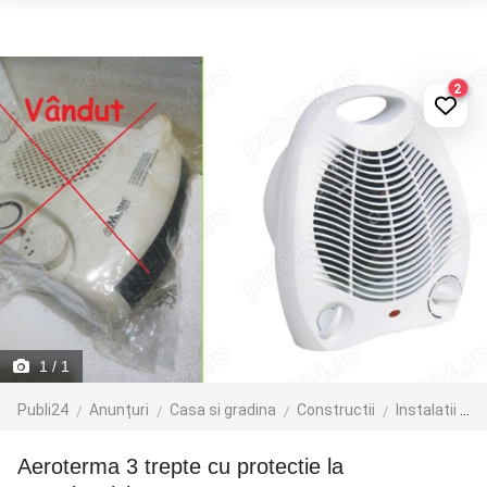
2
1
/ 1
Publi24
Anunțuri
Casa si gradina
Constructii
Instalatii de incalzire
Aeroterma 3 trepte cu protectie la