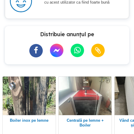
cu acest utilizator ca fiind foarte bună
Distribuie anunțul pe
Boiler inox pe lemne
Centrală pe lemne +
vând calorifere din otel
Boiler
ș