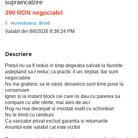
supraincalzire
390
RON
negociabil
Hunedoara
,
Brad
Valabil din 8/6/2026 8:38:24 PM
Descriere
Pretul nu va fi redus in timp degeaba salvati la favorite
asteptand sa-l reduc ca practic il urc treptat, dar sunt
negociabile
Nu ma grabesc sa le vand, deoarece sunt bine puse la
conservare
Ignor si ia instant block cei care isi dau cu parerea sa
compare cu alte oferte, mai ales de aici
Rog nu mai deranjati si insistati inutil cu schimburi
Nu le trimit cu ramburs
Ca vanzator privat exclud garantia si returnarile
Anuntul este valabil cat este vizibil