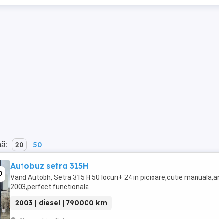
nă:
20
50
Autobuz setra 315H
Vand Autobh, Setra 315 H 50 locuri+ 24 in picioare,cutie manuala,a
2003,perfect functionala
2003 | diesel | 790000 km