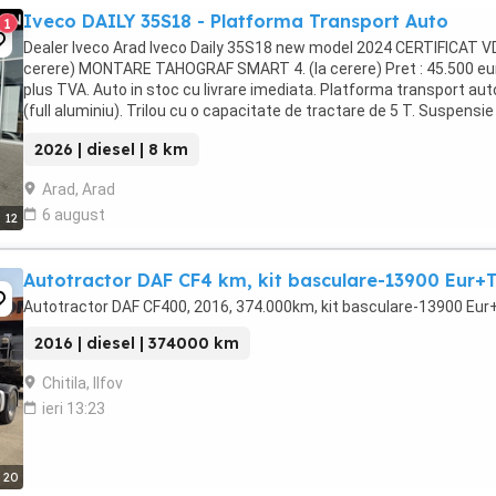
Iveco DAILY 35S18 - Platforma Transport Auto
1
Dealer Iveco Arad Iveco Daily 35S18 new model 2024 CERTIFICAT VD
cerere) MONTARE TAHOGRAF SMART 4. (la cerere) Pret : 45.500 eu
plus TVA. Auto in stoc cu livrare imediata. Platforma transport aut
(full aluminiu). Trilou cu o capacitate de tractare de 5 T. Suspensie
pneumatica ...
2026 | diesel | 8 km
Arad, Arad
6 august
12
Autotractor DAF CF4 km, kit basculare-13900 Eur+
Autotractor DAF CF400, 2016, 374.000km, kit basculare-13900 Eu
2016 | diesel | 374000 km
Chitila, Ilfov
ieri 13:23
20