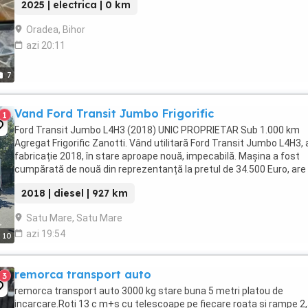
2025 | electrica | 0 km
Oradea, Bihor
azi 20:11
7
Vand Ford Transit Jumbo Frigorific
1
Ford Transit Jumbo L4H3 (2018) UNIC PROPRIETAR Sub 1.000 km
Agregat Frigorific Zanotti. Vând utilitară Ford Transit Jumbo L4H3, 
fabricație 2018, în stare aproape nouă, impecabilă. Mașina a fost
cumpărată de nouă din reprezentanță la pretul de 34.500 Euro, are
singur proprietar în acte și ...
2018 | diesel | 927 km
Satu Mare, Satu Mare
azi 19:54
10
remorca transport auto
3
remorca transport auto 3000 kg stare buna 5 metri platou de
incarcare.Roti 13 c m+s cu telescoape pe fiecare roata si rampe 2