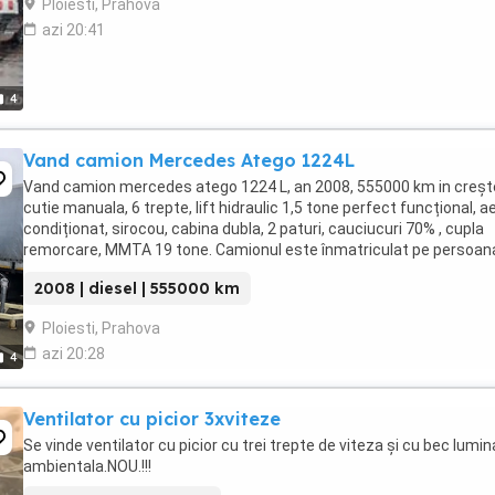
Ploiesti, Prahova
azi 20:41
4
Vand camion Mercedes Atego 1224L
Vand camion mercedes atego 1224 L, an 2008, 555000 km in creșt
cutie manuala, 6 trepte, lift hidraulic 1,5 tone perfect funcțional, a
condiționat, sirocou, cabina dubla, 2 paturi, cauciucuri 70% , cupla
remorcare, MMTA 19 tone. Camionul este înmatriculat pe persoan
fizica. telefon .
2008 | diesel | 555000 km
Ploiesti, Prahova
azi 20:28
4
Ventilator cu picior 3xviteze
Se vinde ventilator cu picior cu trei trepte de viteza și cu bec lumin
ambientala.NOU.!!!