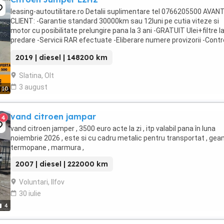
leasing-autoutilitare.ro Detalii suplimentare tel 0766205500 AVAN
CLIENT: -Garantie standard 30000km sau 12luni pe cutia viteze si
motor cu posibilitate prelungire pana la 3 ani -GRATUIT Ulei+filtre l
predare -Servicii RAR efectuate -Eliberare numere provizorii -Contr
tehnic al calitatii -Detailing ...
2019 | diesel | 148200 km
Slatina, Olt
3 august
10
vand citroen jampar
4
vand citroen jamper , 3500 euro acte la zi , itp valabil pana în luna
noiembrie 2026 , este si cu cadru metalic pentru transportat , gea
termopane , marmura ,
2007 | diesel | 222000 km
Voluntari, Ilfov
30 iulie
4