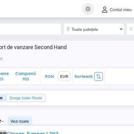
ane
Companii
RON
EUR
Sortează
Contul meu
703
port de vanzare Second Hand
rt
oane
Companii
RON
EUR
Sortează
25
703
Șterge toate filtrele
e
–
Vezi toate
Citroen Jumper L2H2