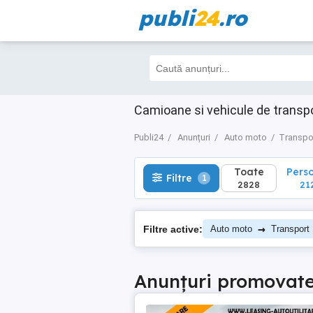
publi
24
.ro
Toate
Perso
Filtre
1
2828
2125
Camioane si vehicule de trans
Publi24
Anunțuri
Auto moto
Transpo
Toate
Pers
Filtre
1
2828
21
→
Filtre active:
Auto moto
Transport
Anunțuri promovat