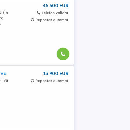
45 500 EUR
I (la
Telefon validat
ro
Repostat automat
o
Tva
13 900 EUR
r+Tva
Repostat automat