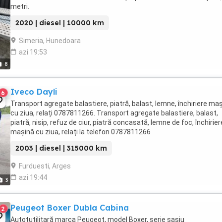
metri.
2020 | diesel | 10000 km
Simeria, Hunedoara
azi 19:53
8
Iveco Dayli
6
Transport agregate balastiere, piatră, balast, lemne, închiriere ma
cu ziua, relați 0787811266. Transport agregate balastiere, balast,
piatră, nisip, refuz de ciur, piatră concasată, lemne de foc, închirier
mașină cu ziua, relați la telefon 0787811266
2003 | diesel | 315000 km
Furduesti, Arges
azi 19:44
3
Peugeot Boxer Dubla Cabina
2
Autotutilitară marca Peugeot, model Boxer, serie sasiu