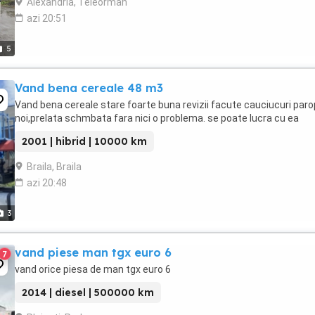
Alexandria, Teleorman
azi 20:51
5
Vand bena cereale 48 m3
Vand bena cereale stare foarte buna revizii facute cauciucuri par
noi,prelata schmbata fara nici o problema. se poate lucra cu ea
2001 | hibrid | 10000 km
Braila, Braila
azi 20:48
3
vand piese man tgx euro 6
7
vand orice piesa de man tgx euro 6
2014 | diesel | 500000 km