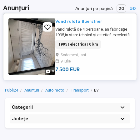
Anunțuri
20
50
Anunțuri pe pagină:
Vand rulota Buerstner
Vând rulotă de 4 persoane, an fabricație
1995,in stare tehnică și estetică excelentă.
Rulota a fost întreținută si arata foarte
1995 | electrica | 0 km
bine. Dotări și Confort: Capacitate: 4 locuri
de dormit (spațioasă și bine
Sodomeni, Iasi
compartimentată). Utilități: Funcționare pe
9 iulie
gaz și curent (12V 220V). Frigider pe
curent si gaz. ...
7 500 EUR
9
Publi24
Anunțuri
Auto moto
Transport
Bv
Categorii
Județe