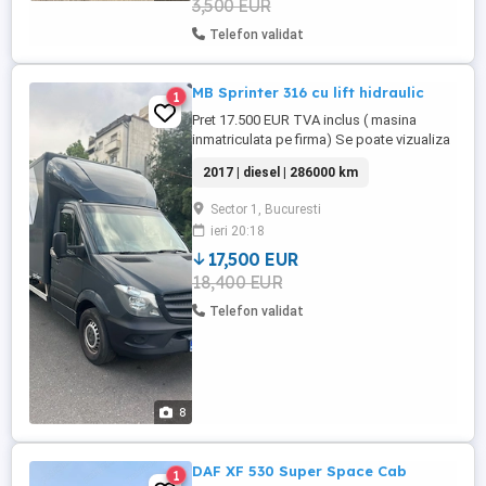
3,500 EUR
Telefon validat
MB Sprinter 316 cu lift hidraulic
1
Pret 17.500 EUR TVA inclus ( masina
inmatriculata pe firma) Se poate vizualiza
in Bucuresti Aer conditionat temponat
2017 | diesel | 286000 km
Scaun sofer incalzit Camera marsalier
Oglinzi electrice ajustabile și încalzite.
Sector 1, Bucuresti
Transmisie cu 6 trepte Rezervor de
ieri 20:18
combustibil: rezervor principal 75 l
Reglarea distanței farurilor Motor ...
17,500 EUR
18,400 EUR
Telefon validat
8
DAF XF 530 Super Space Cab
1