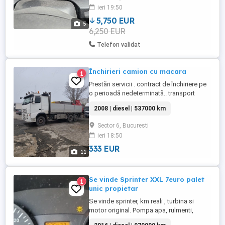
maxim 50 km pe zi. Pentru mai multe
ieri 19:50
detalii ma puteti contacta telefonic.
5,750 EUR
5
6,250 EUR
Telefon validat
Închirieri camion cu macara
1
Prestări servicii . contract de închiriere pe
o perioadă nedeterminată.. transport
marfa.camion cu macara.cu experiență de
2008 | diesel | 537000 km
15ani.efectuam diverse lucrări cu
macara.hale.containere.materiale de
Sector 6, Bucuresti
construcții etc program 24 24.deplasari pe
ieri 18:50
teritoriul României..prețul este
negociabil.se emite factura.asigurare ...
333 EUR
11
Se vinde Sprinter XXL 7euro palet
1
unic propietar
Se vinde sprinter, km reali , turbina si
motor original. Pompa apa, rulmenti,
amortizoare, discuri, pompa clima,