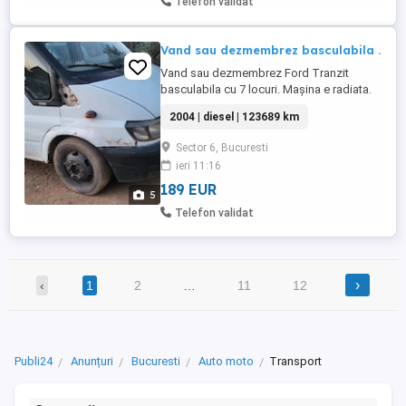
Telefon validat
Vand sau dezmembrez basculabila .
Vand sau dezmembrez Ford Tranzit
basculabila cu 7 locuri. Mașina e radiata.
2004 | diesel | 123689 km
Sector 6, Bucuresti
ieri 11:16
189 EUR
5
Telefon validat
›
‹
1
2
…
11
12
Publi24
Anunțuri
Bucuresti
Auto moto
Transport