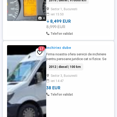
2016 | diesel | 970000 km
radiator,EGR, FAP schimbate, a facut doar
extern, rar a depasit 130km h, exceptii
Sector 1, Bucuresti
1100kg incarcatura. Mici lucrari de facut.
ieri 15:50
Nu samsari ,nu bagatori de seama. Astept
4
oferte. 7 euro palet
8,499 EUR
8,999 EUR
Telefon validat
inchiriez dube
17
Firma noastra ofera servicii de inchiriere
pentru persoane juridice cat si fizice. Se
inchiriaza cu sofer fara, pe teritoriul
2012 | diesel | 100 km
Romaniei. Toate taxele incluse, asigurare,
rovinieta, asigurare casco, factura, bon
Sector 3, Bucuresti
fiscal, Se conduc cu categoria B. Mercede
ieri 14:47
Sprinter cu prelata. Mercedes sprinter cu
lift. Renault ...
38 EUR
Telefon validat