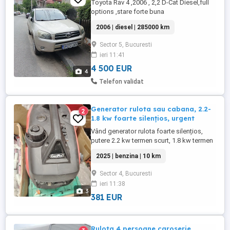
Toyota Rav 4 ,2006 , 2,2 D-Cat Diesel,full
options ,stare forte buna
2006 | diesel | 285000 km
Sector 5, Bucuresti
ieri 11:41
4 500 EUR
4
Telefon validat
Generator rulota sau cabana, 2.2-
2
1.8 kw foarte silențios, urgent
Vând generator rulota foarte silențios,
putere 2.2 kw termen scurt, 1.8 kw termen
lung. Ușor și practic, multiple prize. Are
2025 | benzina | 10 km
autonomie mare. Se poate folosi atât ptr
rulota, pescuit, cabana, cât și ptr casa.
Sector 4, Bucuresti
Generatorul este nou cu garanție. Oferta
ieri 11:38
2000 lei, urgent
3
381 EUR
Rulota 4 persoane caroserie