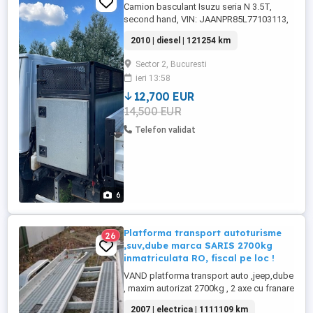
Camion basculant Isuzu seria N 3.5T,
second hand, VIN: JAANPR85L77103113,
înmatriculare: AW-086-KP - Prima
2010 | diesel | 121254 km
înmatriculare: , kilometraj: 121.254 km
(kilometrajul poate crește) GVWR 3.500 kg
Sector 2, Bucuresti
GCWR 7.000 kg Greutate proprie 2.890 kg,
ieri 13:58
motor diesel 3L 150 CP - 10 CP, putere
impozabilă, transmisie manuală ...
12,700 EUR
14,500 EUR
Telefon validat
6
Platforma transport autoturisme
26
,suv,dube marca SARIS 2700kg
inmatriculata RO, fiscal pe loc !
VAND platforma transport auto ,jeep,dube
, maxim autorizat 2700kg , 2 axe cu franare
inertiala , Platforma a fost folosita in scop
2007 | electrica | 1111109 km