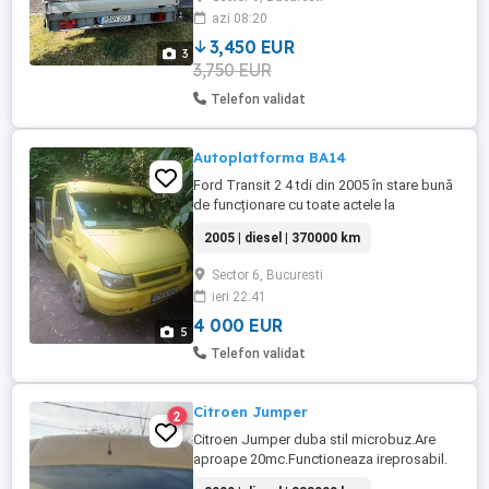
utilaje, insp. Tüv 06.2027 Pret 3750,00
azi 08:20
putin negociabil.
3,450 EUR
3
3,750 EUR
Telefon validat
Autoplatforma BA14
Ford Transit 2 4 tdi din 2005 în stare bună
de funcționare cu toate actele la
zi,autoplatforma BA14 în acte,perne de
2005 | diesel | 370000 km
aer spate,punte dublă,proprietar ofer
fiscal.
Sector 6, Bucuresti
ieri 22:41
4 000 EUR
5
Telefon validat
Citroen Jumper
2
Citroen Jumper duba stil microbuz.Are
aproape 20mc.Functioneaza ireprosabil.