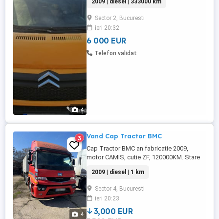
2009 | diesel | 333000 km
Sector 2, Bucuresti
ieri 20:32
6 000 EUR
Telefon validat
4
Vand Cap Tractor BMC
3
Cap Tractor BMC an fabricatie 2009,
motor CAMIS, cutie ZF, 120000KM. Stare
buna Pret: 3000 Euro
2009 | diesel | 1 km
Sector 4, Bucuresti
ieri 20:23
3,000 EUR
4