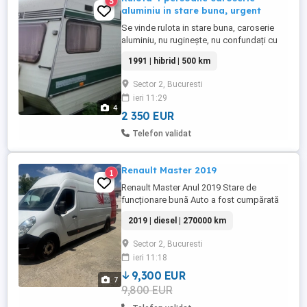
3
aluminiu in stare buna, urgent
Se vinde rulota in stare buna, caroserie
aluminiu, nu ruginește, nu confundați cu
cele care sunt din tabla otel. Cea mai
1991 | hibrid | 500 km
ușoară varianta 580 kg, se poate tracta cu
orice autoturism. Este varianta de 4
Sector 2, Bucuresti
persoane cu aragaz, chiuveta, frigider,
ieri 11:29
încălzire, dulap, spatiu baie cu chiuveta și
4
spațiu wc, dulapuri. Nu ...
2 350 EUR
Telefon validat
Renault Master 2019
1
Renault Master Anul 2019 Stare de
funcționare bună Auto a fost cumpărată
de nou, unic proprietar, istoric service în
2019 | diesel | 270000 km
reprezentanta Renault Dotări Aer
condiționat Pilot automat Geamuri
Sector 2, Bucuresti
electrice Oglinzi încălzite Radio cu
ieri 11:18
bluetooth Comenzi pe volan Sistem start-
stop Înmatriculată Itp valabil Acte
9,300 EUR
7
conforme Pentru ...
9,800 EUR