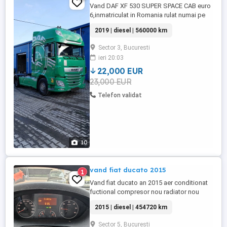
Vand DAF XF 530 SUPER SPACE CAB euro
6,inmatriculat in Romania rulat numai pe
comunitate,mentenanta si reparatiile
2019 | diesel | 560000 km
facute doar la Daf. -Serie
sasiu:XLRTEH4300G271113. -2019 -Cutie
Sector 3, Bucuresti
ZF Retarder -Clima stationare -
ieri 20:03
Standard,cauciucuri 315 70 22.5, axa fata
50%,axa spate 70%. -560.000km -Cutie
22,000 EUR
automata 12 ...
23,000 EUR
Telefon validat
10
vand fiat ducato 2015
1
Vand fiat ducato an 2015 aer conditionat
fuctional compresor nou radiator nou
injetoare schimbate noi de origine , revizie
2015 | diesel | 454720 km
ulei facuta de curand maxim 1000 km.
Masina functioneaza in regim de curierat
Sector 5, Bucuresti