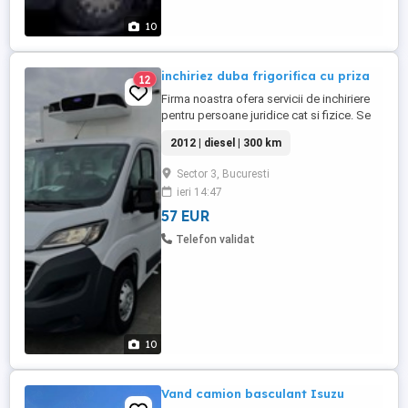
10
inchiriez duba frigorifica cu priza
12
Firma noastra ofera servicii de inchiriere
pentru persoane juridice cat si fizice. Se
inchiriaza cu sofer fara, pe teritoriul
2012 | diesel | 300 km
Romaniei. Toate taxele incluse, asigurare,
rovinieta, asigurare casco, factura, bon
Sector 3, Bucuresti
fiscal, Se conduc cu categoria B. Renault
ieri 14:47
Master cub pe dublu cu lift. Ww Crafter
440 lungime, ...
57 EUR
Telefon validat
10
Vand camion basculant Isuzu