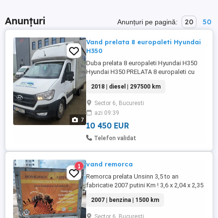
Anunțuri
20
50
Anunțuri pe pagină:
Vand prelata 8 europaleti Hyundai
H350
Duba prelata 8 europaleti Hyundai H350
Hyundai H350 PRELATA 8 europaleti cu
dormitor si sirocou Motor 2,5CRDI RWD
2018 | diesel | 297500 km
297500 km Euro 6 150CP Unic proprietar,
achizitie de la dealer Hyundai Romania
Sector 6, Bucuresti
Inmatriculata iulie 2018 Spatiu incarcare:
azi 09:39
Lungime: 4.10 m, Latime: 2.20 m, Inaltime:
7
2.55 m Masa max. aut. ...
10 450 EUR
Telefon validat
vand remorca
1
Remorca prelata Unsinn 3,5 to an
fabricatie 2007 putini Km ! 3,6 x 2,04 x 2,35
Inaltime de incarcatura 1,70, Podea
2007 | benzina | 1500 km
acoperita cu placi de aluminiu, picioare
suport incarcatura , rampe de urcare
Sector 6, Bucuresti