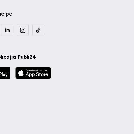
ne pe
licația Publi24