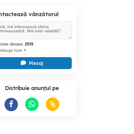
ntactează vânzătorul
ctere rămase:
2939
daugă fișier
?
Mesaj
Distribuie anunțul pe