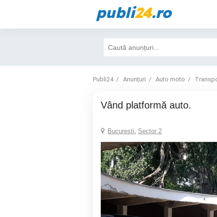
publi
24
.ro
Publi24
Anunțuri
Auto moto
Transpo
Vând platformă auto.
Bucuresti
,
Sector 2