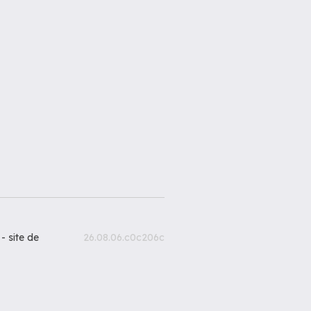
 -
site de
26.08.06.c0c206c