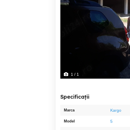
1
/ 1
Specificații
Marca
Kargo
Model
5