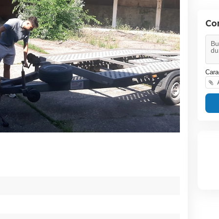
Co
Cara
A