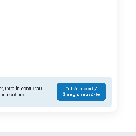
ând Renault Master 2011
Semiremorca forestieră
Autotractor DAF CF4 km,
ZASLAW - cu platformă -
kit bas
OFERTA SPECIALĂ 2026 !
E
Sibiu
Cluj-Napoca
3,500 EUR
35,500 EUR
13,
r, intră în contul tău
Intră în cont /
Înregistrează-te
 un cont nou!