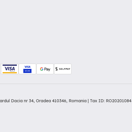
levardul Dacia nr 34, Oradea 410346, Romania | Tax ID: RO20201084