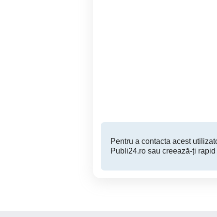
Vand mașină
V
Sector 5
7,000 EUR
Pentru a contacta acest utilizato
Publi24.ro sau creează-ți rapid