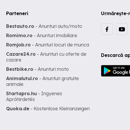
Parteneri
Urmărește-
Bestauto.ro
- Anunturi auto/moto
Romimo.ro
- Anunturi imobiliare
Romjob.ro
- Anunturi locuri de munca
Cazare24.ro
- Anunturi cu oferte de
Descarcă ap
cazare
Bestbike.ro
- Anunturi moto
Animalutul.ro
- Anunturi gratuite
animale
Startapro.hu
- Ingyenes
Apróhirdetés
Quoka.de
- Kostenlose Kleinanzeigen