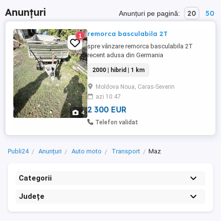
Anunțuri
20
50
Anunțuri pe pagină:
remorca basculabila 2T
1
spre vânzare remorca basculabila 2T
recent adusa din Germania
2000 | hibrid | 1 km
Moldova Noua, Caras-Severin
azi 10:47
2 300 EUR
4
Telefon validat
Publi24
Anunțuri
Auto moto
Transport
Maz
Categorii
Județe