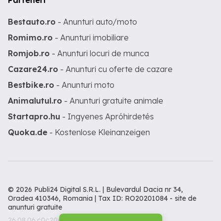
Parteneri
Bestauto.ro
- Anunturi auto/moto
Romimo.ro
- Anunturi imobiliare
Romjob.ro
- Anunturi locuri de munca
Cazare24.ro
- Anunturi cu oferte de cazare
Bestbike.ro
- Anunturi moto
Animalutul.ro
- Anunturi gratuite animale
Startapro.hu
- Ingyenes Apróhirdetés
Quoka.de
- Kostenlose Kleinanzeigen
© 2026 Publi24 Digital S.R.L. | Bulevardul Dacia nr 34,
Oradea 410346, Romania | Tax ID: RO20201084 -
site de
anunturi gratuite
26.08.06.c0c206c