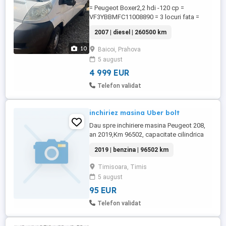
= Peugeot Boxer2,2 hdi -120 cp =
VF3YBBMFC11008890 = 3 locuri fata =
ABS + ESP = 2 Airbag = 6+ 1 viteze = Linie
2007 | diesel | 260500 km
audio SONY = Statie emisie receptie =
maxa maxima autorizata 3500kg = Usa
10
Baicoi, Prahova
culisanta dreapta = Usi duble spate =
5 august
Lungime 6m = Latime 2m = Inaltime 2.,6m
= Inchidere centralizat = Geamuri ...
4 999 EUR
Telefon validat
inchiriez masina Uber bolt
Dau spre inchiriere masina Peugeot 208,
an 2019,Km 96502, capacitate cilindrica
1.2. Neavariata, inmatriculata RO. Se poate
2019 | benzina | 96502 km
pune si instalatie de GPL. 500ron pe
saptamana in varianta cu benzina 700ron
Timisoara, Timis
pe saptamana in varianta cu instalatie GPL
5 august
95 EUR
Telefon validat