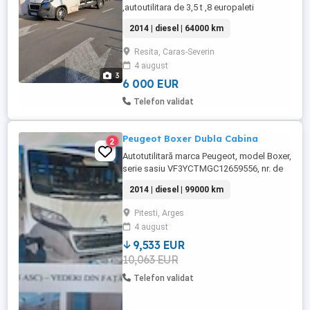
,autoutilitara de 3,5 t ,8 europaleti
2014 | diesel | 64000 km
Resita, Caras-Severin
4 august
3
6 000 EUR
Telefon validat
Peugeot Boxer Dubla Cabina
2
Autotutilitară marca Peugeot, model Boxer,
serie sasiu VF3YCTMGC12659556, nr. de
înmatriculare B.255.ASC, motorină, 2198
2014 | diesel | 99000 km
cmc, an fabricatie 2014, culoare alb, euro
5. Pretul nu contine tva. Masina se vinde in
Pitesti, Arges
procedura de insolventa. Pentru detalii
4 august
suplimentare ma puteti contacta la tel.
9,533 EUR
10,063 EUR
Telefon validat