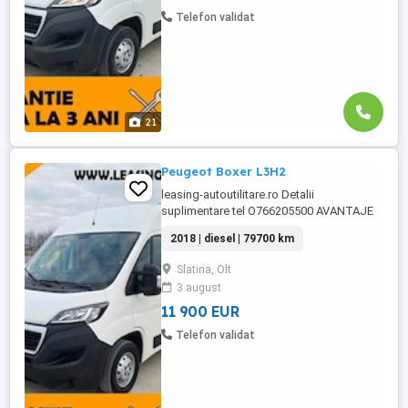
Posibilitate ...
Telefon validat
21
Peugeot Boxer L3H2
leasing-autoutilitare.ro Detalii
suplimentare tel O766205500 AVANTAJE
CLIENT: -Garantie pe cutie viteze si motor
2018 | diesel | 79700 km
-GRATUIT Ulei+filtre la predare -Servicii
RAR -Eliberare numere provizorii -Control
Slatina, Olt
tehnic al calitatii -Posibilitate Buy Back -
3 august
Posibilitate finantare leasing -Consultanta
pe ...
11 900 EUR
Telefon validat