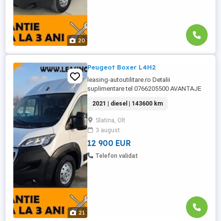
20
Peugeot Boxer L4H2
leasing-autoutilitare.ro Detalii
suplimentare tel 0766205500 AVANTAJE
CLIENT: -Garantie pe cutie viteze si motor
2021 | diesel | 143600 km
-GRATUIT Ulei+filtre la predare -Servicii
RAR -Eliberare numere provizorii -Control
Slatina, Olt
tehnic al calitatii -Posibilitate Buy Back -
3 august
Posibilitate finantare leasing -Consultanta
...
12 900 EUR
Telefon validat
21