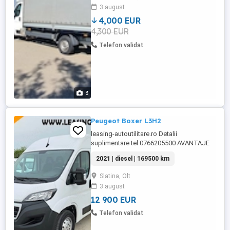
3 august
4,000 EUR
4,300 EUR
Telefon validat
3
Peugeot Boxer L3H2
leasing-autoutilitare.ro Detalii
suplimentare tel 0766205500 AVANTAJE
CLIENT: -Garantie pe cutie viteze si motor
2021 | diesel | 169500 km
-GRATUIT Ulei+filtre la predare -Servicii
RAR -Eliberare numere provizorii -Control
Slatina, Olt
tehnic al calitatii -Posibilitate Buy Back -
3 august
Posibilitate finantare leasing -Consultanta
pe ...
12 900 EUR
Telefon validat