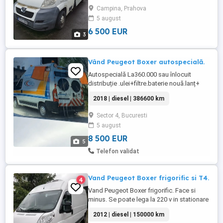
platforma 3 x 1.8 m, stare buna.
Campina, Prahova
5 august
6 500 EUR
3
Vând Peugeot Boxer autospecială.
Autospecială La360.000 sau înlocuit
distribuție .ulei+filtre.baterie nouă.lanț+
patine .cauciucuri noi .DPF curățat.senzor
2018 | diesel | 386600 km
presiune..stație încărcare12-
24V..220V.panou electronic VPN..Stare
Sector 4, Bucuresti
perfecta. accept unele schi.buri.
5 august
8 500 EUR
5
Telefon validat
Vand Peugeot Boxer frigorific si T4.
4
Vand Peugeot Boxer frigorific. Face si
minus. Se poate lega la 220 v in stationare
si normal in mers. 161000 km. Vand VW
2012 | diesel | 150000 km
T4 frigorific Ambele costa 10000 euro.