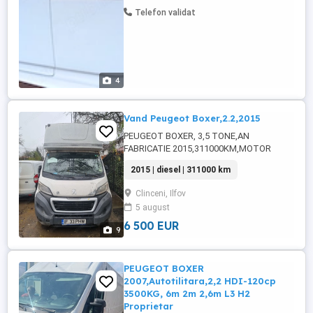
Telefon validat
4
Vand Peugeot Boxer,2.2,2015
PEUGEOT BOXER, 3,5 TONE,AN
FABRICATIE 2015,311000KM,MOTOR
2.2,130CP,OGLINZI ELECTRICE, GEAMURI
2015 | diesel | 311000 km
ELECTRICE,INCHIDERE
CENTRALIZATA,RADIO
Clinceni, Ilfov
CD,TEMPOMAT,CABINA
5 august
DORMIT,WEBASTOS,PRELATA
NOUA,ARCURI SPATE
6 500 EUR
9
RANFORTATE,CAPACITATE INCARCARE 10
PALETI,
PEUGEOT BOXER
2007,Autotilitara,2,2 HDI-120cp
3500KG, 6m 2m 2,6m L3 H2
Proprietar