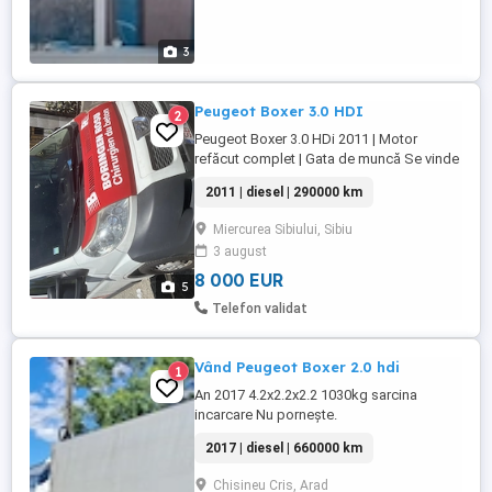
3
Peugeot Boxer 3.0 HDI
2
Peugeot Boxer 3.0 HDi 2011 | Motor
refăcut complet | Gata de muncă Se vinde
Peugeot Boxer 3.0 HDi, 177 cai, an
2011 | diesel | 290000 km
fabricație 2011, în stare bună de
funcționare. Motor refăcut complet de la
Miercurea Sibiului, Sibiu
0, are doar câteva sute de kilometri de la
3 august
reparație. Trage foarte bine și
funcționează fără probleme. ...
8 000 EUR
5
Telefon validat
Vând Peugeot Boxer 2.0 hdi
1
An 2017 4.2x2.2x2.2 1030kg sarcina
incarcare Nu pornește.
2017 | diesel | 660000 km
Chisineu Cris, Arad