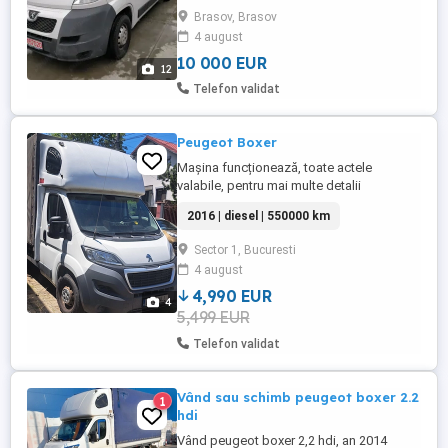
Brasov, Brasov
4 august
10 000 EUR
12
Telefon validat
Peugeot Boxer
Mașina funcționează, toate actele
valabile, pentru mai multe detalii
contactați-mă!
2016 | diesel | 550000 km
Sector 1, Bucuresti
4 august
4,990 EUR
4
5,499 EUR
Telefon validat
Vând sau schimb peugeot boxer 2.2
1
hdi
Vând peugeot boxer 2,2 hdi, an 2014