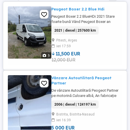
Peugeot Boxer 2.2 Blue Hdi
Peugeot Boxer 2.2 BlueHDi 2021 Stare
foarte bună Vând Peugeot Boxer an
fabricație 2021, motor 2.2 BlueHDi, ideal
2021 | diesel | 257600 km
pentru transport marfă sau activități
comerciale. Detalii principale: Kilometraj:
Pitesti, Arges
257.600 km Motor schimbat la
ieri 17:59
reprezentanță la 175.000 km
(funcționează impecabil) Fără probleme
11,500 EUR
5
tehnice, ...
12,000 EUR
Vânzare Autoutilitară Peogeot
Partner
De vânzare Autoutilitară Peogeot Partner
pe motorină.Culoare albă, An fabricație
2006. Capacitate motor-1997,Putere 66,
2006 | diesel | 124197 km
Km parcurși -124197. Preț de vânzare 5000
Euro ( TVA inclus). Persoana de contact -
Bistrita, Bistrita-Nasaud
Elena Rus - administrator firma S.C.ALFA
ieri 16:39
SRL Bistrița.
5 000 EUR