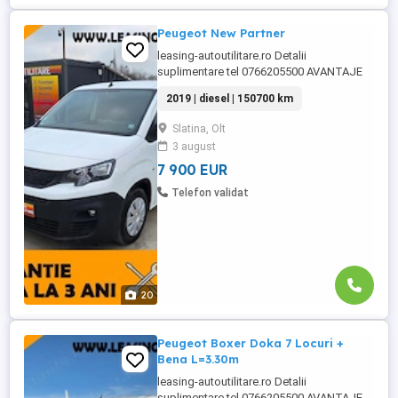
Peugeot New Partner
leasing-autoutilitare.ro Detalii
suplimentare tel 0766205500 AVANTAJE
CLIENT: -Garantie pe cutie viteze si motor
2019 | diesel | 150700 km
-GRATUIT Ulei+filtre la predare -Servicii
RAR -Eliberare numere provizorii -Control
Slatina, Olt
tehnic al calitatii -Posibilitate Buy Back -
3 august
Posibilitate finantare leasing -Consultanta
pe ...
7 900 EUR
Telefon validat
20
Peugeot Boxer Doka 7 Locuri +
Bena L=3.30m
leasing-autoutilitare.ro Detalii
suplimentare tel 0766205500 AVANTAJE