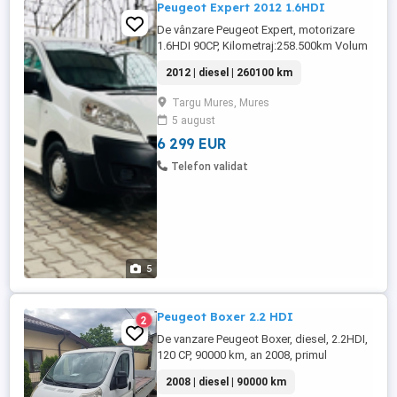
Peugeot Expert 2012 1.6HDI
De vânzare Peugeot Expert, motorizare
1.6HDI 90CP, Kilometraj:258.500km Volum
5MC Capacitate:2 Epal MTMA: 2661 kg
2012 | diesel | 260100 km
Masa proprie:1661 kg Greutate utilă :1000
kg Achiziționată de nouă ,singur
Targu Mures, Mures
proprietar conducător auto Motor fiabil,
5 august
(cod motor 9HU-euro4 sau 5 nu am reușit
să stabilesc acest aspect) consum ...
6 299 EUR
Telefon validat
5
Peugeot Boxer 2.2 HDI
2
De vanzare Peugeot Boxer, diesel, 2.2HDI,
120 CP, 90000 km, an 2008, primul
proprietar, luata de noua de la Eurial-
2008 | diesel | 90000 km
Peugeot, revizii numai la reprezentanta,