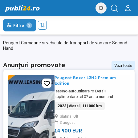
publi
24
.ro
Filtre
2
Peugeot Camioane si vehicule de transport de vanzare Second
Hand
Anunțuri promovate
Vezi toate
Peugeot Boxer L3H2 Premium
Edition
leasing-autoutilitare.ro Detalii
suplimentare tel 07 arata numarul
AVANTAJE CLIENT: -Garantie pe cutie
2023 | diesel | 111000 km
viteze si motor -GRATUIT Ulei+filtre la
predare -Servicii RAR -Eliberare numere
Slatina, Olt
provizorii -Control tehnic al calitatii -
3 august
Posibilitate Buy Back -Posibilitate finantare
leasing -Consultanta ...
14 900 EUR