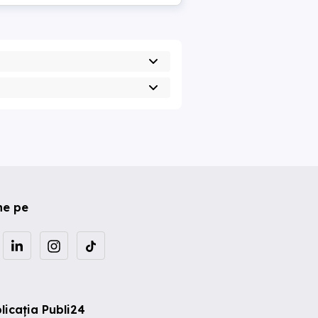
ne pe
licația Publi24