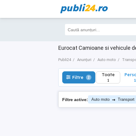
publi
24
.ro
Toate
Perso
Filtre
2
1
1
Eurocat Camioane si vehicule d
Publi24
Anunțuri
Auto moto
Transpo
Toate
Pers
Filtre
2
1
1
→
Filtre active:
Auto moto
Transport