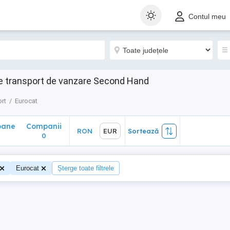
ane
Companii
RON
EUR
Sortează
Contul meu
0
e transport de vanzare Second Hand
rt
Eurocat
oane
Companii
RON
EUR
Sortează
0
Eurocat
Șterge toate filtrele