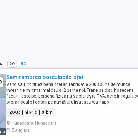
nă:
20
50
Semiremorca basculabila oțel
Vand sau închiriez bena oțel an fabricație 2003 bună de munca
investiție minima, mai dau si 2 perne noi. Frane pe disc itp recent
facut... este pe, persona fizica nu se plătește TVA, acte in regula s
ofera fiscal pt detalii pe numărul.afisat sau wattapp
2003 | hibrid | 0 km
Hunedoara, Hunedoara
5 august
8