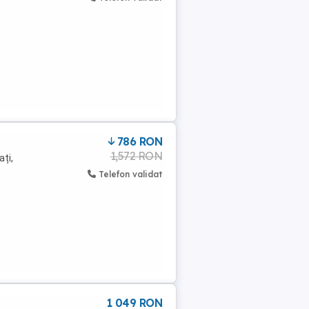
786 RON
1,572 RON
ați,
Telefon validat
1 049 RON