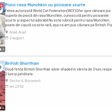
Pisici rasa Munchkin cu picioare scurte
6
Felisa autorizată World Cat Federation(WCF)Ofer spre vânzare pui
superbi de pisică din rasa Munchkin, cunoscută pentru picioarele
scurte și aspectul adorabil.Nu este rubrică pentru rasa Munchkin,
poate din cauză ca este rară, așa ca am pus căutare pe British. Pui
sunt în vârstă potrivită pentru adopție, ...
Arad, Arad
3 august
2
British Shorthair
Două fetițe British Shorthair silver shaded in vârsta de 3 luni, respe
2 luni și jumătate.
Sector 6, Bucuresti
ieri 23:02
5