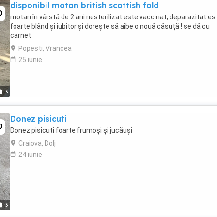
disponibil motan british scottish fold
motan în vârstă de 2 ani nesterilizat este vaccinat, deparazitat es
foarte blând și iubitor și dorește să aibe o nouă căsuță ! se dă cu
carnet
Popesti, Vrancea
25 iunie
3
Donez pisicuti
Donez pisicuti foarte frumoși și jucăuși
Craiova, Dolj
24 iunie
3