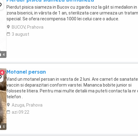
Pierdut pisica siameza in Bucov cu zgarda roz la gât si medalion in
zona bisericii, in vârsta de 1 an, sterilizata care urmeaza un trata
special. Se ofera recompensa 1000 lei celui care o aduce.
BUCOV, Prahova
3 august
4
Motanel persan
4
Vand un motanel persan in varsta de 2 luni. Are carnet de sanatate
vaccin si deparazitari conform varstei. Mananca bobite junior si
foloseste litiera. Pentru mai multe detalii ma puteti contacta la nr
telefon .
Azuga, Prahova
azi 09:22
5