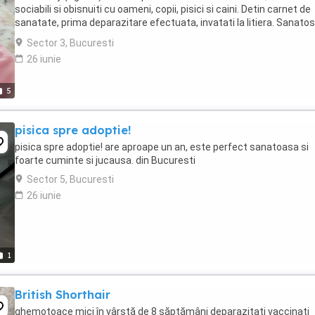
sociabili si obisnuiti cu oameni, copii, pisici si caini. Detin carnet de
sanatate, prima deparazitare efectuata, invatati la litiera. Sanatosi
jucausi si pregatiti ...
Sector 3, Bucuresti
26 iunie
5
pisica spre adoptie!
pisica spre adoptie! are aproape un an, este perfect sanatoasa si
foarte cuminte si jucausa. din Bucuresti
Sector 5, Bucuresti
26 iunie
1
British Shorthair
ghemotoace mici în vârstă de 8 săptămâni deparazitați vaccinați