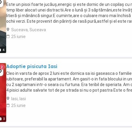
Este un pisoi foarte jucăuș,energic și este dornic de un copilaș cu 
timp liber alocat unei distractii.Are o lună și 3 săptămâni,este învăț
litieră și mănâncă singur.E cuminte,are o culoare maro mai închisă 
ochii verzi. Este provenit din părinți de rasă pură,astfel și el este r
pura de ...
Suceava, Suceava
25 iunie
4
Adoptie pisicuta Iasi
2
Cleo in varsta de aprox 2 luni este dornica sa isi gaseasca o familie
iubitoare, preferabil la apartament. Am gasit-o in fata blocului in u
cu 2 saptamani intr-o seara cu furtuna. Era teribil de speriata. Am 
4 pisici adulte salvate tot de pe strada si nu o pot pastra Este o fir
jucausa, energica, ...
Iasi, Iasi
25 iunie
3