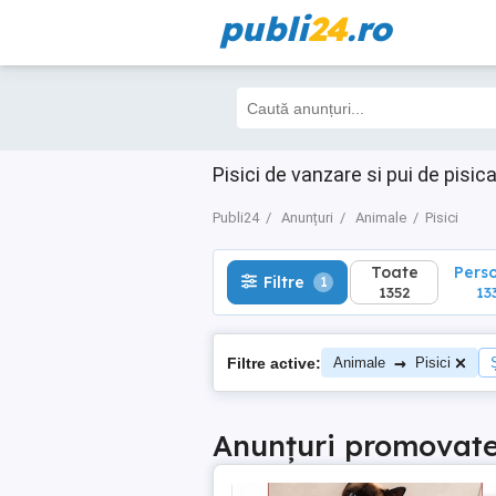
publi
24
.ro
Toate
Perso
Filtre
1
1352
1332
Pisici de vanzare si pui de pisica
Publi24
Anunțuri
Animale
Pisici
Toate
Pers
Filtre
1
1352
13
→
Filtre active:
Animale
Pisici
Anunțuri promovat