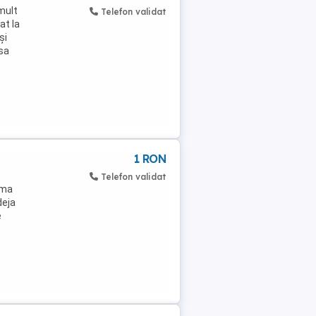
mult
Telefon validat
at la
și
asa
1 RON
Telefon validat
rma
deja
e