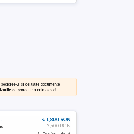
, pedigree-ul și celalalte documente
zațiile de protecție a animalelor!
.
1,800 RON
2,500 RON
x -
Telefon validat