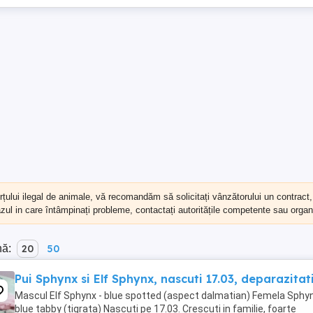
erțului ilegal de animale, vă recomandăm să
solicitați vânzătorului un contract
cazul in care întâmpinați probleme, contactați autoritățile competente sau organi
nă:
20
50
Pui Sphynx si Elf Sphynx, nascuti 17.03, deparazitati
Mascul Elf Sphynx - blue spotted (aspect dalmatian) Femela Sphyn
blue tabby (tigrata) Nascuti pe 17.03. Crescuti in familie, foarte