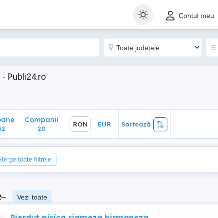
ane
Companii
RON
EUR
Sortează
Contul meu
20
 - Publi24.ro
oane
Companii
RON
EUR
Sortează
32
20
Șterge toate filtrele
e
–
Vezi toate
Pierdut pisica siameza birmaneza