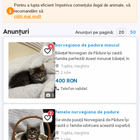
Pentru a lupta eficient împotriva comerțului ilegal de animale, vă
recomandăm să
citiți mai mult
Anunțuri
20
50
Anunțuri pe pagină:
norvegiana de padure mascul
4
Băiețel Norvegian de Pădure își caută
familia perfectă! Acest minunat băiețel, în
vârstă de 5 săptămâni, este pregătit să
Toplita, Harghita
plece către o căsuță plină de iubire. Este
2 iulie
deparazitat conform vârstei, sănătos,
400 RON
curios și foarte afectuos. Folosește litiera
fără probleme. Mănâncă singur hrană
Telefon validat
umedă. ...
1
femela norvegiana de padure
2
Se vinde puiuță Norvegiană de Pădure Își
caută o familie iubitoare această superbă
fetiță Norvegiană de Pădure, în vârstă de 5
Toplita, Harghita
săptămâni. Este deparazitată conform
2 iulie