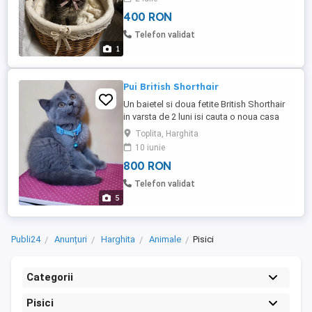
vârstei, perfect sănătoasă și pregătită să
400 RON
își cunoască noii stăpâni. Face la litieră
Mănâncă singură hrană umedă Foarte
Telefon validat
jucăușă, ...
1
Pui British Shorthair
Un baietel si doua fetite British Shorthair
in varsta de 2 luni isi cauta o noua casa
iubitoare si primitoare. Sunt foarte jucausi,
Toplita, Harghita
obisnuiti cu copiii, mananca hrana umeda,
10 iunie
peste. Educati la litiera. Mai multe detalii in
800 RON
privat sau la nr de tel
Telefon validat
5
Publi24
Anunțuri
Harghita
Animale
Pisici
Categorii
Pisici