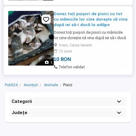
Donez toți puișori de pisici cu tot
cu mămicile lor cine dorește să vina
după iei să-i ducă la adăpo
Donez toți puișori de pisici cu mămicile
lor cine dorește să vina după iei să-i ducă
la un adăpost . telefon
Vrani, Caras-Severin
15 iunie
10 RON
1
Telefon validat
Publi24
Anunțuri
Animale
Pisici
Categorii
Județe