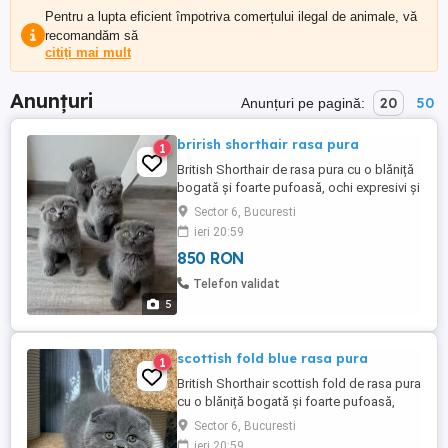
Pentru a lupta eficient împotriva comerțului ilegal de animale, vă
recomandăm să
citiți mai mult
Anunțuri
20
50
Anunțuri pe pagină:
brirish shorthair rasa pura
1
British Shorthair de rasa pura cu o blăniță
bogată și foarte pufoasă, ochi expresivi și
un temperament extraordinar. Sunt
Sector 6, Bucuresti
crescuti exclusiv în casă, cu multă grijă și
ieri 20:59
atenție, obișnuit cu oamenii și cu rutina
850 RON
unui mediu curat și liniștit. Foarte
afectuosi ,echilibrat și jucăuși, adoră
Telefon validat
compania oamenilor ...
5
scottish fold blue rasa pura
1
British Shorthair scottish fold de rasa pura
cu o blăniță bogată și foarte pufoasă,
ochi expresivi și un temperament
Sector 6, Bucuresti
extraordinar. Sunt crescuti exclusiv în
ieri 20:59