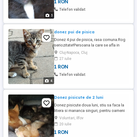
1 RON
Telefon validat
3
donez pui de pisica
Donez 4 pui de pisica, rasa comuna.Rog
seriozitate!Persoana la care se afla in
ingrijire acum nu se mai poate ocupa de ei
Cluj-Napoca, Cluj
si exista riscul sa fie abandonati.
27 iulie
1 RON
Telefon validat
4
Donez pisicute de 2 luni
Donez pisicute doua luni, stiu sa faca la
litiera si mananca singuri, pentru oameni
iubitori de animale
Voluntari, Ilfov
20 iulie
1 RON