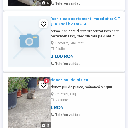
Nr din anunț ...
5
Telefon validat
închiriez apartament. mobilat si C T
și A 2bai bv DACIA
prima inchiriere direct proprietar inchiriere
pe termen lung, plec din tara pe 4 ani. cu
posibilitatea de a vinde .. cumpăra,Prefer
Sector 2, Bucuresti
familie serioasa, inchirierz la jumătate de
2 iulie
de preț fata prețul pieței zona
2 100 RON
Ambasadelor ..piața Spaniei ,
Telefon validat
donez pui de pisica
1
donez pui de pisica, mănâncă singuri
Chinteni, Cluj
27 iunie
1 RON
Telefon validat
5