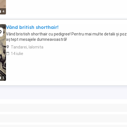
4
Vând british shorthair!
Vând bristish shorthair cu pedigree! Pentru mai multe detalii și poz
aștept mesajele dumneavoastră!
Tandarei, Ialomita
14 iulie
5