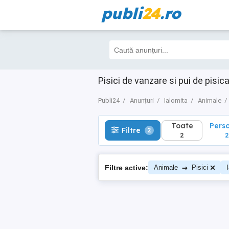
publi
24
.ro
Toate
Perso
Filtre
2
2
2
Pisici de vanzare si pui de pisica
Publi24
Anunțuri
Ialomita
Animale
Toate
Pers
Filtre
2
2
2
→
Filtre active:
Animale
Pisici