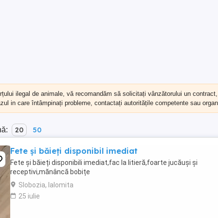
erțului ilegal de animale, vă recomandăm să
solicitați vânzătorului un contract
cazul in care întâmpinați probleme, contactați autoritățile competente sau organi
nă:
20
50
Fete și băieți disponibil imediat
Fete și băieți disponibili imediat,fac la litieră,foarte jucăuși și
receptivi,mănâncă bobițe
Slobozia, Ialomita
25 iulie