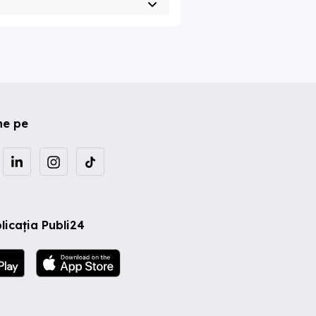
ne pe
licația Publi24