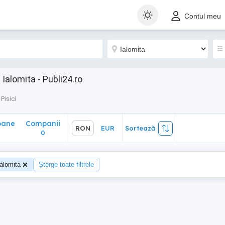
ane
Companii
RON
EUR
Sortează
Contul meu
0
 Ialomita - Publi24.ro
Pisici
oane
Companii
RON
EUR
Sortează
0
Ialomita
Șterge toate filtrele