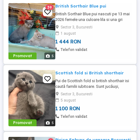
British Sorthair Blue pui
39
British Sorthair Blue pui nascuti pe 13 mai
2026 femele una culoare lila si una gri
standard cu carnete de sanatate cu primul
Sector 3, Bucuresti
vaccin si deparazitari la zi detalii pe Oatap
1 august
sau la tel.
1 444 RON
Telefon validat
Promovat
5
Scottish fold si British shorthair
Pui de Scottish fold si british shorthair isi
caută familii iubitoare. Sunt jucăuși,
învățați cu litiera, mananca hrana umeda si
Sector 3, Bucuresti
uscată. Provin din părinți superbi, cu un
5 august
temperament echilibrat , se pot vedea la
1 100 RON
locație . Data nasterii : 26.06.2026 preț
1100 lei tel.
Telefon validat
Promovat
5
Pisica Sphynx de vanzare Bucuresti