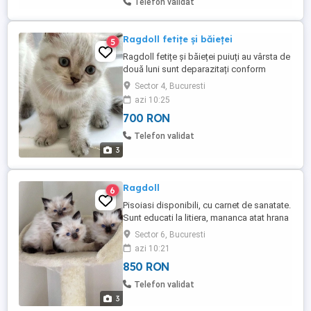
Telefon validat
...
Ragdoll fetițe și băieței
5
Ragdoll fetițe și băieței puiuți au vârsta de
două luni sunt deparazitați conform
vârstei mănâncă bobițe și hrană umedă
Sector 4, Bucuresti
pentru juniori pentru cei interesați îmi
azi 10:25
puteți scrie și vă răspund la mesaje.
700 RON
Telefon validat
3
Ragdoll
6
Pisoiasi disponibili, cu carnet de sanatate.
Sunt educati la litiera, mananca atat hrana
umeda, cat si ucata. Suntem in cautare de
Sector 6, Bucuresti
familii care doresc un nou membru.
azi 10:21
850 RON
Telefon validat
3