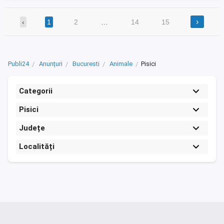
›
‹
1
2
…
14
15
Publi24
Anunțuri
Bucuresti
Animale
Pisici
Categorii
Pisici
Județe
Localități