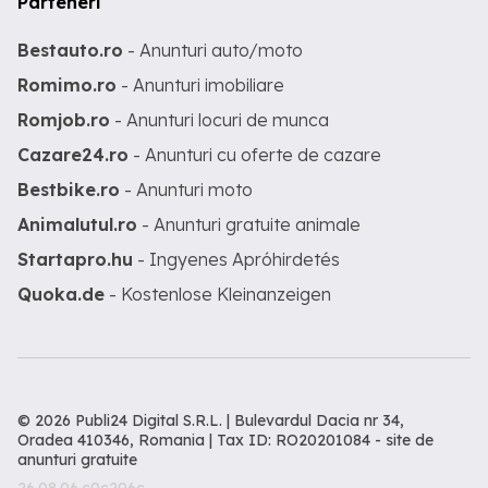
Parteneri
Bestauto.ro
- Anunturi auto/moto
Romimo.ro
- Anunturi imobiliare
Romjob.ro
- Anunturi locuri de munca
Cazare24.ro
- Anunturi cu oferte de cazare
Bestbike.ro
- Anunturi moto
Animalutul.ro
- Anunturi gratuite animale
Startapro.hu
- Ingyenes Apróhirdetés
Quoka.de
- Kostenlose Kleinanzeigen
© 2026 Publi24 Digital S.R.L. | Bulevardul Dacia nr 34,
Oradea 410346, Romania | Tax ID: RO20201084 -
site de
anunturi gratuite