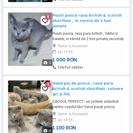
Puiuti pisica rasa british & scotish
8
shorthair , in varsta de 2 luni
jumate
Puiuti pisica, rasa pura british , fetite si
baietei, in vârstă de 2 luni jumate,vaccinați
și deparazitați conform vârstei, își cauta
Sector 4, Bucuresti
căsuța.Sunt iubitori și sociabili cu copii,
azi 10:55
acest lucru datorandu-se creșterii in casa
1 000 RON
alături de părinții lor. Se pot vizita la
5
domiciliu.Pentru detalii sunati la ...
Telefon validat
Vand pui de pisica , rasa pura
9
british & scotish shorthair, culoare
gri și lila.
CADOUL PERFECT -un prieten adevărat
pentru copilul tău! Vand puiuți pisica
(fetite si baietei), rasa pura british &
Sector 4, Bucuresti
scotish shorthair, în vârstă de 2 luni
azi 10:55
jumate. Puiutii sunt crescuți in casa alături
1 100 RON
de parinti, mănâncă bobite si fac la
4