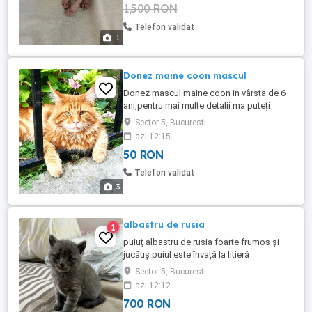
1,500 RON
Telefon validat
1
Donez maine coon mascul
Donez mascul maine coon in vârsta de 6
ani,pentru mai multe detalii ma puteți
contacta telefonic.
Sector 5, Bucuresti
azi 12:15
50 RON
Telefon validat
3
albastru de rusia
1
puiuț albastru de rusia foarte frumos și
jucăuș puiul este învață la litieră
deparazitat intern extern are vârsta de 7
Sector 5, Bucuresti
săptămâni mănâncă bobițe și hrană
azi 12:12
umedă
700 RON