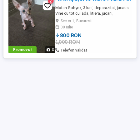
2
Motan Sphynx, 3 luni, deparazitat, jucaus.
Vine cu tot cu lada, litiera, jucarii,
accesorii.
Sector 1, Bucuresti
30 iulie
800 RON
1,000 RON
Promovat
3
Telefon validat