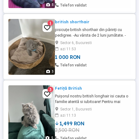
3
Telefon validat
british shorthair
1
pisicuțe british shorthair din părinți cu
pedigree. -Au vârsta de 2 luni jumătate. -
au carnet de sănătate cu vaccin și
Sector 6, Bucuresti
deparazitare la zi. -sunt foarte jucăușe,
azi 11:53
iubărețe și drăgălașe -Sunt învățate la
1 000 RON
litieră -mănâncă mâncare umedă și uscată
pentru orice detalii informații și pentru ...
Telefon validat
3
Fetiță British
3
Puișorul nostru british longhair isi cauta o
familie atentă si iubitoare! Pentru mai
multe detalii si videoclipuri va rog sa mi
Sector 1, Bucuresti
scrieti in privat pe whatshapp.
azi 11:13
1,499 RON
2,500 RON
5
Telefon validat