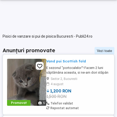
Pisici de vanzare si pui de pisica Bucuresti - Publi24.ro
Anunțuri promovate
Vezi toate
Vand pui Scottish fold
E sezonul "portocalelor"! Facem 2 luni
săptămâna aceasta, si ne-am dori stăpân
iubitor de feline drăgălașe. Inca sugem de
Sector 2, Bucuresti
la mămica, insă ne place deja mancarea
4 august
umeda, pateul si boabele uscate, toate
1,200 RON
pentru juniori si de calitate. Suntem
1,500 RON
educati si ne facem nevoile la litieră. Avem
carnet de sanatate, ...
Promovat
5
Telefon validat
Repostat automat