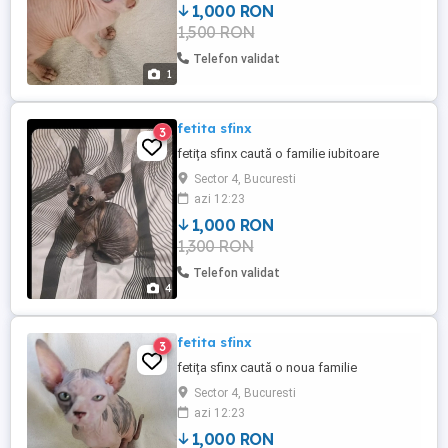
1,000 RON
1,500 RON
Telefon validat
1
fetita sfinx
3
fetița sfinx caută o familie iubitoare
Sector 4, Bucuresti
azi 12:23
1,000 RON
1,300 RON
Telefon validat
4
fetita sfinx
3
fetița sfinx caută o noua familie
Sector 4, Bucuresti
azi 12:23
1,000 RON