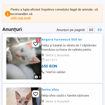
Pentru a lupta eficient împotriva comerțului ilegal de animale, vă
recomandăm să
citiți mai mult
Anunțuri
20
50
Anunțuri pe pagină:
Angora turceasca 550 lei
3
Fetița și baietel cu vârsta de 7 săptămâni
hraniduse cu hrana de calitate pentru
detalii sunați învățata la litiera pentru
Sector 2, Bucuresti
detalii sunați
azi 13:11
650 RON
Telefon validat
3
fetita sfinx
fetița sfinx caută o familie iubitoare
Sector 4, Bucuresti