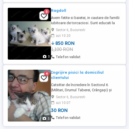
Ragdoll
8
Avem fetite si baietei, in cautare de familii
iubitoare de torcaciosi. Sunt educati la
litiera. Au carnet de sanatate.
Sector 6, Bucuresti
azi 10:20
850 RON
1,100 RON
3
Telefon validat
Ingrijire pisici la domiciliul
4
clientului
Catsitter de încredere în Sectorul 6
(Militari, Drumul Taberei, Crângași) și
restul Bucureștiului Bună tuturor! Dacă
Sector 6, Bucuresti
plecați în concediu, în delegație sau aveți
azi 10:07
un weekend prelungit și nu vreți să
30 RON
schimbați mediul pisicii voastre, vin eu în
vizită să am grijă de ea, direct la voi
Telefon validat
1
acasă!Locuiesc în Sectorul ...