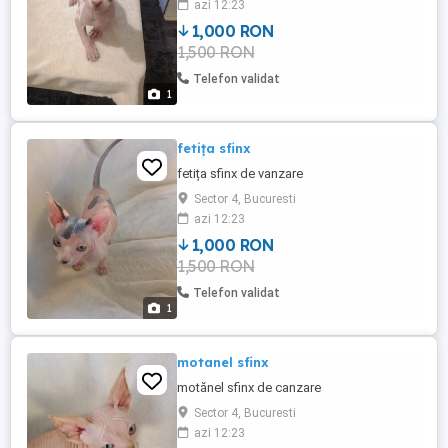
azi 12:23
1,000 RON
1,500 RON
Telefon validat
1
fetița sfinx
fetița sfinx de vanzare
Sector 4, Bucuresti
azi 12:23
1,000 RON
1,500 RON
Telefon validat
1
motanel sfinx
motănel sfinx de canzare
Sector 4, Bucuresti
azi 12:23