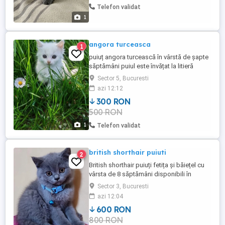
Telefon validat
1
angora turceasca
1
puiuț angora turcească în vârstă de șapte
săptămâni puiul este învățat la litieră
deparazitat intern extern mănâncă bobițe
Sector 5, Bucuresti
și hrană umedă
azi 12:12
300 RON
500 RON
1
Telefon validat
british shorthair puiuti
2
British shorthair puiuți fetița și băiețel cu
vârsta de 8 săptămâni disponibili în
București mănâncă singuri și sunt
Sector 3, Bucuresti
deparazitați intern și extern
azi 12:04
600 RON
800 RON