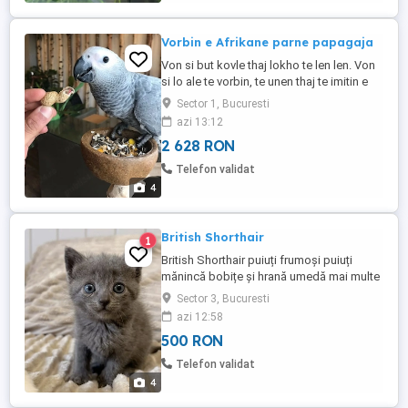
melci ...
Vorbin e Afrikane parne papagaja
Von si but kovle thaj lokho te len len. Von
si lo ale te vorbin, te unen thaj te imitin e
manu en. Von si but ukar thaj lo ale. Naj len
Sector 1, Bucuresti
bila he obi aji; von na cirden, na xan, vaj
azi 13:12
vareso kasavo.
2 628 RON
Telefon validat
4
British Shorthair
1
British Shorthair puiuți frumoși puiuți
mănincă bobițe și hrană umedă mai multe
detalii la telefon.
Sector 3, Bucuresti
azi 12:58
500 RON
Telefon validat
4