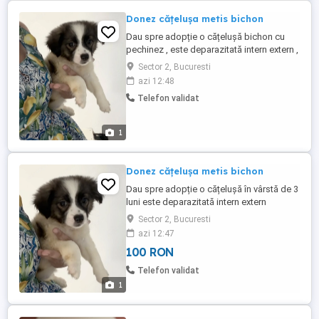
Donez cățelușa metis bichon
Dau spre adopție o cățelușă bichon cu
pechinez , este deparazitată intern extern ,
mănâncă bobite și hrană umedă doresc
Sector 2, Bucuresti
100 lei pentru ce am cheltuit cu ea
azi 12:48
Telefon validat
1
Donez cățelușa metis bichon
Dau spre adopție o cățelușă în vârstă de 3
luni este deparazitată intern extern
mănâncă bobite și hrană umedă , doresc
Sector 2, Bucuresti
100 lei pentru ce am cheltuit cu ea
azi 12:47
100 RON
Telefon validat
1