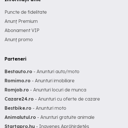
Puncte de fidelitate
Anunț Premium
Abonament VIP
Anunț promo
Parteneri
Bestauto.ro
- Anunturi auto/moto
Romimo.ro
- Anunturi imobiliare
Romjob.ro
- Anunturi locuri de munca
Cazare24.ro
- Anunturi cu oferte de cazare
Bestbike.ro
- Anunturi moto
Animalutul.ro
- Anunturi gratuite animale
Startapro.hu
- Ingyenes Apróhirdetés