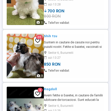
azi 13:28
700 RON
800 RON
1
Telefon validat
Shih tzu
20
Suntem in cautare de casute noi pentru
puiutii nostri. Fetite si baietei, vaccinati si
deparazitati conform varstei cu carnet de
Sector 6, Bucuresti
sanatate. Oferim si cerem seriozitate.
azi 13:27
850 RON
Telefon validat
3
Ragdoll
9
Avem fetite si baietei, in cautare de familii
iubitoare de torcaciosi. Sunt educati la
litiera. Au carnet de sanatate.
Sector 6, Bucuresti
azi 13:25