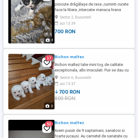
pisicute drăgălașe de rasa ,cuminti curate
face la litiera ,intercatw manaca hrana
umeda si usacta,pateuri .reconpense
Sector 2, Bucuresti
etc!Le place sa te joci cu ele sa doarmă cu
azi 13:39
tine noaptea
700 RON
3
Bichon maltez
17
Bichon maltez talie mini toy, de calitate
exceptionala, albi imaculati. Puii se dau cu
carnet de sanatate avand vaccinarile si
Sector 6, Bucuresti
deparazitarile la zi. Pentru mai multe detalii
azi 13:37
sunati la nr de telefon.
700 RON
800 RON
2
Bichon maltez
52
Avem puiuti de 9 saptamani, sanatosi si
foarte jucausi. Au carnetel de sanatate cu