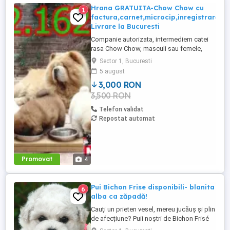
Hrana GRATUITA-Chow Chow cu
1
factura,carnet,microcip,inregistrare-
Livrare la Bucuresti
Companie autorizata, intermediem catei
rasa Chow Chow, masculi sau femele,
incepand cu varsta de 2 luni. Colaboram cu
Sector 1, Bucuresti
crescători iubitori, dedicați bunăstării puilor
5 august
lor,care doresc să le ofere cel mai bun
3,000 RON
început. Inspectăm fiecare catelus și ne
3,500 RON
asigurăm că sunt respectate bunele practici
de reproducere. ...
Telefon validat
Repostat automat
Promovat
4
Pui Bichon Frise disponibili- blanita
6
alba ca zăpadă!
Cauți un prieten vesel, mereu jucăuș și plin
de afecțiune? Puii noștri de Bichon Frisé
sunt alegerea perfectă! Acești micuți