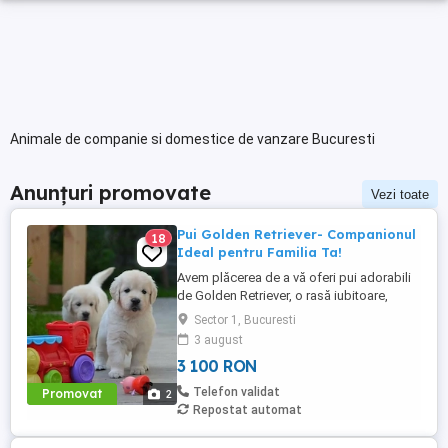
Animale de companie si domestice de vanzare Bucuresti
Anunțuri promovate
Vezi toate
Pui Golden Retriever- Companionul
18
Ideal pentru Familia Ta!
Avem plăcerea de a vă oferi pui adorabili
de Golden Retriever, o rasă iubitoare,
inteligentă și extrem de sociabilă. Acești
Sector 1, Bucuresti
câini sunt perfecti pentru familiile care își
3 august
doresc un companion loial, energic și cu
3 100 RON
un temperament echilibrat. Golden
Retriever-ul este renumit pentru natura sa
Telefon validat
Promovat
2
prietenoasă, ...
Repostat automat