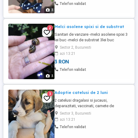
conform vârstei Hrăniți cu hrană de
Telefon validat
calitate ...
3
Melci asolene spixi si de substrat
2
Sanitari de vanzare -melci asolene spixi 3
lei buc -melci de substrat 3lei buc
Bucuresti sector 2 (3 min de metrou
Sector 2, Bucuresti
iancului) zona Vatra Luminoasa
azi 13:21
3 RON
Telefon validat
3
Adoptie catelusi de 2 luni
3
2 catelusi dragalasi si jucausi,
deparazitati, vaccinati, carnete de
sanatate, baietel in pozele 1 si 2, fetita in
Sector 3, Bucuresti
pozele 3, 4 si 5, sunt pregatiti sa devina
azi 13:21
cei mai loiali prieteni pentru niste familii
Telefon validat
serioase, responsabile si iubitoare.
Asiguram transportul, daca este nevoie.