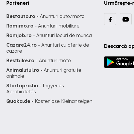
Parteneri
Urmărește-
Bestauto.ro
- Anunturi auto/moto
Romimo.ro
- Anunturi imobiliare
Romjob.ro
- Anunturi locuri de munca
Cazare24.ro
- Anunturi cu oferte de
Descarcă ap
cazare
Bestbike.ro
- Anunturi moto
Animalutul.ro
- Anunturi gratuite
animale
Startapro.hu
- Ingyenes
Apróhirdetés
Quoka.de
- Kostenlose Kleinanzeigen