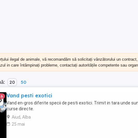
erțului ilegal de animale, vă recomandăm să
solicitați vânzătorului un contract
cazul in care întâmpinați probleme, contactați autoritățile competente sau organi
nă:
20
50
Vand pesti exotici
26
Vand en-gros diferite specii de pesti exotici. Trimit in tara unde su
curse directe.
Aiud, Alba
25 mai