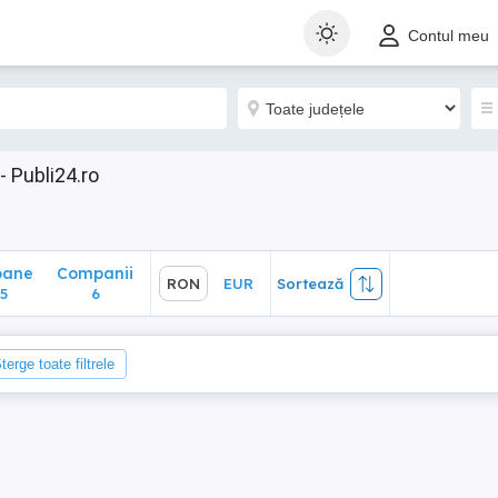
ane
Companii
RON
EUR
Sortează
Contul meu
6
- Publi24.ro
oane
Companii
RON
EUR
Sortează
5
6
terge toate filtrele