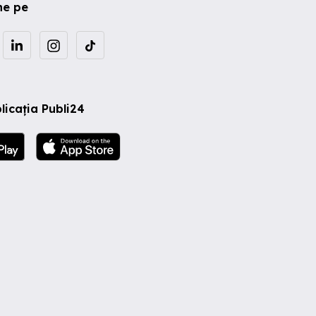
ne pe
licația Publi24