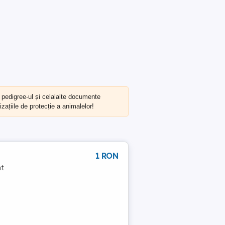
, pedigree-ul și celalalte documente
zațiile de protecție a animalelor!
1 RON
nt