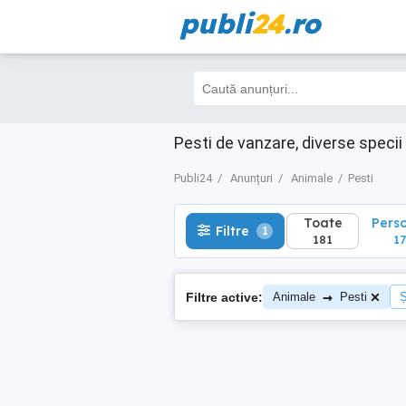
publi
24
.ro
Toate
Perso
Filtre
1
181
175
Pesti de vanzare, diverse specii 
Publi24
Anunțuri
Animale
Pesti
Toate
Pers
Filtre
1
181
17
→
Filtre active:
Animale
Pesti
Ș