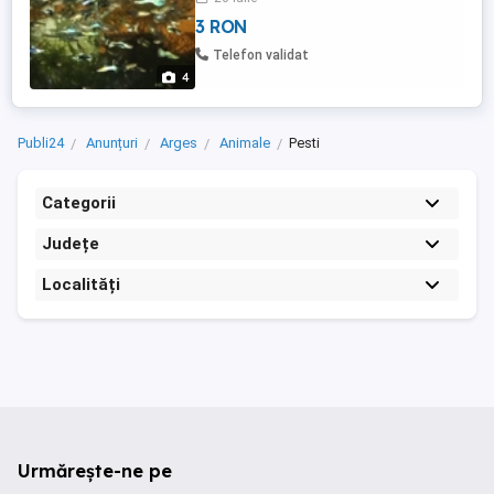
3 RON
Telefon validat
4
Publi24
Anunțuri
Arges
Animale
Pesti
Categorii
Județe
Localități
Urmărește-ne pe