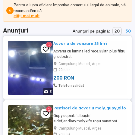
Pentru a lupta eficient împotriva comerțului ilegal de animale, vă
recomandăm să
citiți mai mult
Anunțuri
20
50
Anunțuri pe pagină:
Acvariu de vanzare 33 litri
1
Acvariu cu lumina led rece.33litri plus filtru
și substrat
Campulung-Muscel, Arges
20 iulie
200 RON
Telefon validat
5
Peștisori de acvariu moly,gupy,xifo
1
Gupy superbi albaștri
sidef,endlary,moly.xifo roșu sanatosi
Campulung-Muscel, Arges
20 iulie