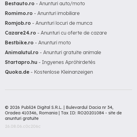
Bestauto.ro
- Anunturi auto/moto
Romimo.ro
- Anunturi imobiliare
Romjob.ro
- Anunturi locuri de munca
Cazare24.ro
- Anunturi cu oferte de cazare
Bestbike.ro
- Anunturi moto
Animalutul.ro
- Anunturi gratuite animale
Startapro.hu
- Ingyenes Apróhirdetés
Quoka.de
- Kostenlose Kleinanzeigen
© 2026 Publi24 Digital S.R.L. | Bulevardul Dacia nr 34,
Oradea 410346, Romania | Tax ID: RO20201084 -
site de
anunturi gratuite
26.08.06.c0c206c