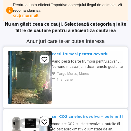
Pentru a lupta eficient împotriva comerțului ilegal de animale, vă
recomandăm să
citiți mai mult
Nu am găsit ceea ce cauți.
Selectează categoria și alte
filtre de căutare pentru a eficientiza căutarea
Anunțuri care te-ar putea interesa
Pesti frumosi pentru acvariu
Vand pesti foarte frumosi pentru.acvariu.
Nu vand masculi,am doar femele gestante
. Pret acceptabil.
Targu Mures, Mures
1 ianuarie
set CO2 cu electrovalva + butelie 8l
Vand set CO2 cu electrovalva + butelie 8l
folosit aproximativ o jumatate de an.