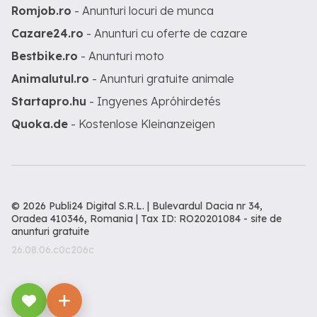
Romjob.ro
- Anunturi locuri de munca
Cazare24.ro
- Anunturi cu oferte de cazare
Bestbike.ro
- Anunturi moto
Animalutul.ro
- Anunturi gratuite animale
Startapro.hu
- Ingyenes Apróhirdetés
Quoka.de
- Kostenlose Kleinanzeigen
© 2026 Publi24 Digital S.R.L. | Bulevardul Dacia nr 34,
Oradea 410346, Romania | Tax ID: RO20201084 -
site de
anunturi gratuite
26.08.06.c0c206c