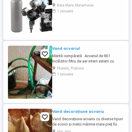
Optional, pentru inca 600 lei, ofer si un
Baia Mare, Maramures
computer acvariu JBL ProFlora CO2, cu
1 ianuarie
senzor PH si de temperatura. Numai in
Baia Mare, predare cu verificare.
Vand acvariul
Merită cumpărată . Acvariul de 80 l
încălzitor filtru de aer intern extern cu
decoruri .
Ploiesti, Prahova
1 ianuarie
Vand decorațiune acvariu
Vand decorațiune acvariu cu diverse tipuri
de scoici și melci mărime mare preț fix
Iasi, Iasi