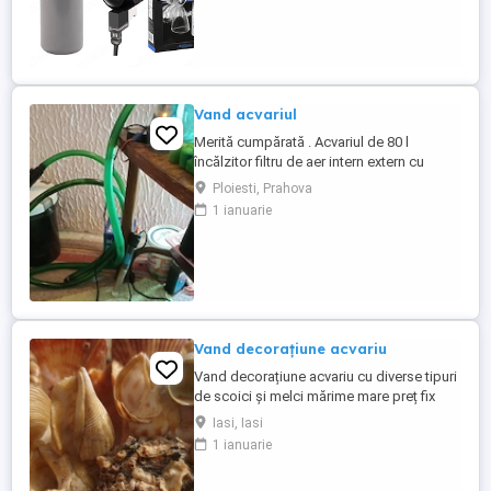
Baia Mare, predare cu verificare.
Vand acvariul
Merită cumpărată . Acvariul de 80 l
încălzitor filtru de aer intern extern cu
decoruri .
Ploiesti, Prahova
1 ianuarie
Vand decorațiune acvariu
Vand decorațiune acvariu cu diverse tipuri
de scoici și melci mărime mare preț fix
Iasi, Iasi
1 ianuarie