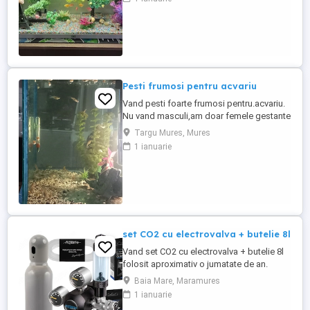
Pesti frumosi pentru acvariu
Vand pesti foarte frumosi pentru.acvariu.
Nu vand masculi,am doar femele gestante
. Pret acceptabil.
Targu Mures, Mures
1 ianuarie
set CO2 cu electrovalva + butelie 8l
Vand set CO2 cu electrovalva + butelie 8l
folosit aproximativ o jumatate de an.
Optional, pentru inca 600 lei, ofer si un
Baia Mare, Maramures
computer acvariu JBL ProFlora CO2, cu
1 ianuarie
senzor PH si de temperatura. Numai in