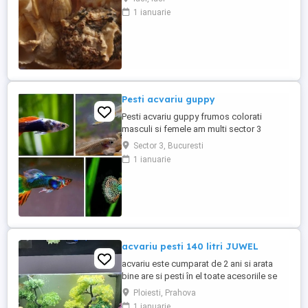
1 ianuarie
Pesti acvariu guppy
Pesti acvariu guppy frumos colorati
masculi si femele am multi sector 3
Sector 3, Bucuresti
1 ianuarie
acvariu pesti 140 litri JUWEL
acvariu este cumparat de 2 ani si arata
bine are si pesti în el toate acesoriile se
vinde cu tot cu pestisori si melci
Ploiesti, Prahova
1 ianuarie