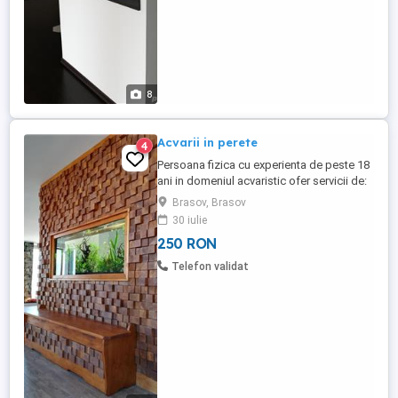
8
Acvarii in perete
4
Persoana fizica cu experienta de peste 18
ani in domeniul acvaristic ofer servicii de:
amenajare/reamenajare si intretinere
Brasov, Brasov
pentru acvarii, consultanta. Acvariile se fac
30 iulie
la comanda dupa dimensiunile clientilor si
250 RON
se amenajaza cu aparatura profesionala
de cea mai buna calitate. Acvariile contin
Telefon validat
toata ...