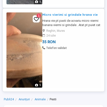
5
Micro vierimi si grindale hrana vie
1
Hrana vie pt pasti de acvariu micro viermi
banana viermi si grindale . Atat pt puiet cat
si pt pesti maturi. Culturi dispunibile
Reghin, Mures
24 iulie
35 RON
Telefon validat
5
Publi24
Anunțuri
Animale
Pesti