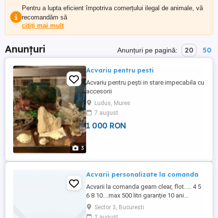
Pentru a lupta eficient împotriva comerțului ilegal de animale, vă
recomandăm să
citiți mai mult
Anunțuri
20
50
Anunțuri pe pagină:
Acvariu pentru pesti
Acvariu pentru pești in stare impecabila cu
accesorii
Ludus, Mures
7 august
1 000 RON
3
Acvarii personalizate la comanda
Acvarii la comanda geam clear, flot..... 4 5
6 8 10....max 500 litri garanție 10 ani...
Plante pești mentenanță, factura 30 ani
Sector 3, Bucuresti
experienta......
2 august