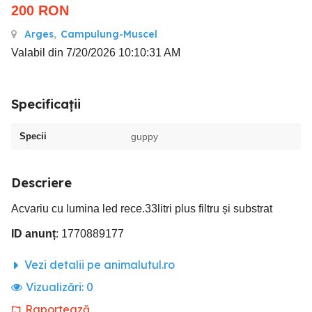
200
RON
Arges
,
Campulung-Muscel
Valabil din 7/20/2026 10:10:31 AM
Specificații
Specii
guppy
Descriere
Acvariu cu lumina led rece.33litri plus filtru și substrat
ID anunț
: 1770889177
Vezi detalii pe animalutul.ro
Vizualizări:
0
Raportează