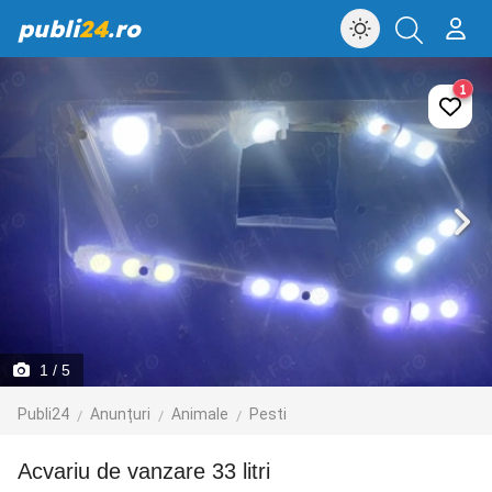
publi
24
.ro
1
1
/ 5
Publi24
Anunțuri
Animale
Pesti
Acvariu de vanzare 33 litri