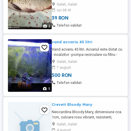
Crap fara icre , capturi Dunare , rare si in
Galati, Galati
cantitati foarte reduse, Pret : 39 lei kg ,
azi 08:41
calibre estimative : 03 - 04 kg buc . Gustul
39 RON
este extraordinar de bun , rafinat si face
deliciul unor mese copioase , de neuitat ...
Telefon validat
1
vand acvariu 45 litri
Vand acvariu 45 litri. Acvariul este dotat cu
- incalzitor -pompa recirculare cu filtru -
termometru Acvariul se vinde populat cu
Galati, Galati
guppy(peste 30 bucati) si un sanitar.
7 august
Predare personala in Galati.
500 RON
Telefon validat
5
Creveti Bloody Mary
Neocardina Bloody Mary, dimensiune cca.
1cm, culoare rosu vibrant, rezistenti,
nepretentiosi. La achizitia unei colonii,
Galati, Galati
adica pachet de 10 bucati, ofer bonus 1
4 august