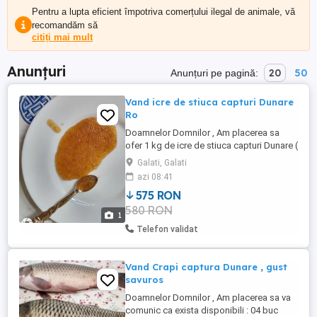
Pentru a lupta eficient împotriva comerțului ilegal de animale, vă
recomandăm să
citiți mai mult
Anunțuri
20
50
Anunțuri pe pagină:
Vand icre de stiuca capturi Dunare
Ro
Doamnelor Domnilor , Am placerea sa
ofer 1 kg de icre de stiuca capturi Dunare (
Ro ) , cu foarte putin aport de sare ( 5 % ).
Galati, Galati
Pret : 575 lei kg . Important : Nu exista
azi 08:41
cantitati minime de comanda :) Ambalaj :
575 RON
Caserole plastic avand un continut de 100
580 RON
gr . Dimensiunea boabelor este mare ...
1
Telefon validat
Vand Crapi captura Dunare , gust
savuros
Doamnelor Domnilor , Am placerea sa va
comunic ca exista disponibili : 04 buc