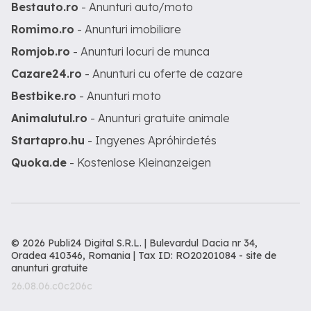
Bestauto.ro
- Anunturi auto/moto
Romimo.ro
- Anunturi imobiliare
Romjob.ro
- Anunturi locuri de munca
Cazare24.ro
- Anunturi cu oferte de cazare
Bestbike.ro
- Anunturi moto
Animalutul.ro
- Anunturi gratuite animale
Startapro.hu
- Ingyenes Apróhirdetés
Quoka.de
- Kostenlose Kleinanzeigen
© 2026 Publi24 Digital S.R.L. | Bulevardul Dacia nr 34,
Oradea 410346, Romania | Tax ID: RO20201084 -
site de
anunturi gratuite
26.08.06.c0c206c