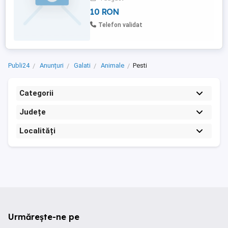
bucata. Disponibil pe plan local, fara
10 RON
livrare in tara. Trimiteti mesaj pentru
intrebari, sunati pentru comanda ferma.
Telefon validat
Publi24
Anunțuri
Galati
Animale
Pesti
Categorii
Județe
Localități
Urmărește-ne pe