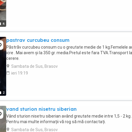
4
pastrav curcubeu consum
Păstrăv curcubeu consum cu o greutate medie de 1 kg.Femelele au
icre . Mai avem și la 350 gr. media.Pretul este fara TVA.Transport l
cerere.
Sambata de Sus, Brasov
ieri 19:19
2
vand sturion nisetru siberian
Vând sturion nisetru siberian având greutate medie intre 1,5 - 2 kg 
Pentru mai multe informații vă rog să mă contactați.
Sambata de Sus, Brasov