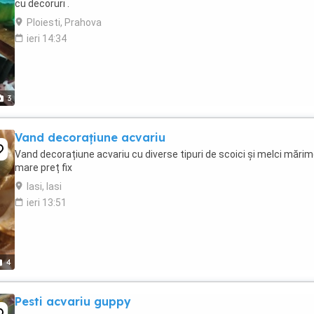
cu decoruri .
Ploiesti, Prahova
ieri 14:34
3
Vand decorațiune acvariu
Vand decorațiune acvariu cu diverse tipuri de scoici și melci mări
mare preț fix
Iasi, Iasi
ieri 13:51
4
Pesti acvariu guppy