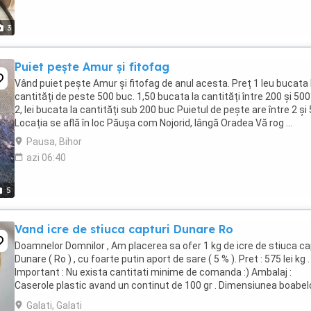
3
Puiet pește Amur și fitofag
Vând puiet pește Amur și fitofag de anul acesta. Preț 1 leu bucata 
cantități de peste 500 buc. 1,50 bucata la cantități între 200 și 50
2, lei bucata la cantități sub 200 buc Puietul de pește are între 2 și
Locația se află în loc Păușa com Nojorid, lângă Oradea Vă rog ...
Pausa, Bihor
azi 06:40
5
Vand icre de stiuca capturi Dunare Ro
Doamnelor Domnilor , Am placerea sa ofer 1 kg de icre de stiuca ca
Dunare ( Ro ) , cu foarte putin aport de sare ( 5 % ). Pret : 575 lei kg .
Important : Nu exista cantitati minime de comanda :) Ambalaj :
Caserole plastic avand un continut de 100 gr . Dimensiunea boabel
este mare ...
Galati, Galati