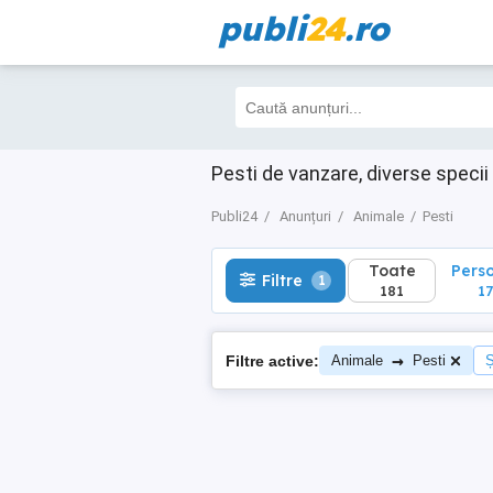
publi
24
.ro
Toate
Perso
Filtre
1
181
175
Pesti de vanzare, diverse specii 
Publi24
Anunțuri
Animale
Pesti
Toate
Pers
Filtre
1
181
17
→
Filtre active:
Animale
Pesti
Ș