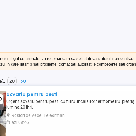
erțului ilegal de animale, vă recomandăm să
solicitați vânzătorului un contract
cazul in care întâmpinați probleme, contactați autoritățile competente sau organi
nă:
20
50
acvariu pentru pesti
urgent acvariu pentru pesti cu filtru .încălzitor.termometru .pietriș.
lumina.20 litri.
Rosiori de Vede, Teleorman
azi 08:46