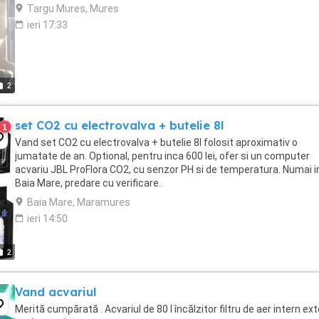
Targu Mures, Mures
ieri 17:33
2
set CO2 cu electrovalva + butelie 8l
1
Vand set CO2 cu electrovalva + butelie 8l folosit aproximativ o
jumatate de an. Optional, pentru inca 600 lei, ofer si un computer
acvariu JBL ProFlora CO2, cu senzor PH si de temperatura. Numai i
Baia Mare, predare cu verificare.
Baia Mare, Maramures
ieri 14:50
2
Vand acvariul
Merită cumpărată . Acvariul de 80 l încălzitor filtru de aer intern ex