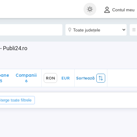
ane
Companii
RON
EUR
Sortează
Contul meu
6
- Publi24.ro
oane
Companii
RON
EUR
Sortează
5
6
terge toate filtrele