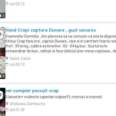
azi 05:12
1
Vand Crapi captura Dunare , gust savuros
Doamnelor Domnilor , Am placerea sa va comunic ca exista disponibi
04 buc Crap fara icre , capturi Dunare , rare si in cantitati foarte re
Pret : 39 lei kg , calibre estimative : 03 - 04 kg buc . Gustul este
extraordinar de bun , rafinat si face deliciul unor mese copioase , d
neuitat ...
Galati, Galati
azi 05:12
1
set complet pescuit crap
3 lansete+ mulinete caperlan rodpod FL monturi si momeli
Gheboaia, Dambovita
azi 01:49