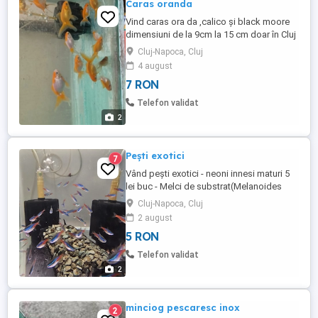
Caras oranda
Vind caras ora da ,calico și black moore
dimensiuni de la 9cm la 15 cm doar în Cluj
Napoca ridicare de acasă
Cluj-Napoca, Cluj
4 august
7 RON
Telefon validat
2
Pești exotici
7
Vând pești exotici - neoni innesi maturi 5
lei buc - Melci de substrat(Melanoides
tuberculata)de la 2lei -10 lei buc Depinde
Cluj-Napoca, Cluj
de mărime Nu trimit pachete.
2 august
5 RON
Telefon validat
2
minciog pescaresc inox
2