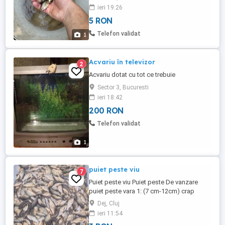
vând individual sau în cantitate mai mare.
ieri 19:26
Pentru mai multe detalii, contactați-mă în
5 RON
privat.
Telefon validat
1
Acvariu în televizor
2
Acvariu dotat cu tot ce trebuie
Sector 3, Bucuresti
ieri 18:42
200 RON
Telefon validat
1
puiet peste viu
7
Puiet peste viu Puiet peste De vanzare
puiet peste vara 1: (7 cm-12cm) crap
comun,crap oglinda,crap spaniol,cteno
Dej, Cluj
amur,caras pentru
ieri 11:54
rapitor,fitofag,novac,sanger,somn