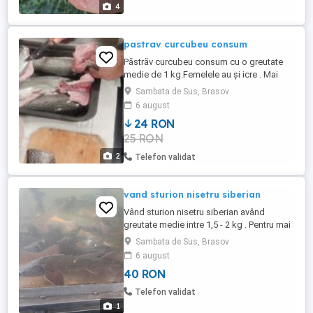
Gherla,judetul Cluj,se livreaza si in toata
4
Romania doar ...
pastrav curcubeu consum
Păstrăv curcubeu consum cu o greutate
medie de 1 kg.Femelele au și icre . Mai
avem și la 350 gr. media.Pretul este fara
Sambata de Sus, Brasov
TVA.Transport la cerere.
6 august
24 RON
25 RON
2
Telefon validat
vand sturion nisetru siberian
Vând sturion nisetru siberian având
greutate medie intre 1,5 - 2 kg . Pentru mai
multe informații vă rog să mă contactați.
Sambata de Sus, Brasov
6 august
40 RON
Telefon validat
1