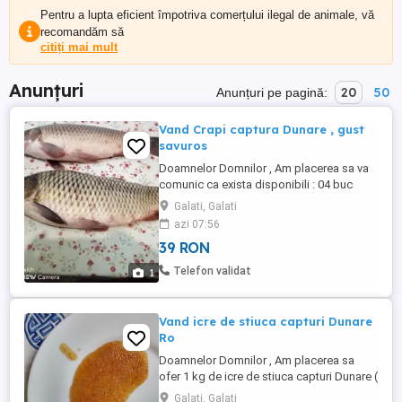
Pentru a lupta eficient împotriva comerțului ilegal de animale, vă
recomandăm să
citiți mai mult
Anunțuri
20
50
Anunțuri pe pagină:
Vand Crapi captura Dunare , gust
savuros
Doamnelor Domnilor , Am placerea sa va
comunic ca exista disponibili : 04 buc
Crap fara icre , capturi Dunare , rare si in
Galati, Galati
cantitati foarte reduse, Pret : 39 lei kg ,
azi 07:56
calibre estimative : 03 - 04 kg buc . Gustul
39 RON
este extraordinar de bun , rafinat si face
deliciul unor mese copioase , de neuitat ...
Telefon validat
1
Vand icre de stiuca capturi Dunare
Ro
Doamnelor Domnilor , Am placerea sa
ofer 1 kg de icre de stiuca capturi Dunare (
Ro ) , cu foarte putin aport de sare ( 5 % ).
Galati, Galati