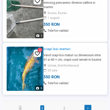
minciog pescaresc diverse calibre si
marimi
Buzau, Buzau
1 august
350 RON
Telefon validat
1
crapi koi maturi
1
Vand crapi koi maturi cu dimensiuni intre
41 si 60 + cm, crapii sunt iernati in bazine
exterioare,inmulțiti si crescuți la noi. PRET
Unirea, Bistrita-Nasaud
in functie de fiecare exemplar si de
29 iulie
numarul de pesti cumparați. Ridicare
350 RON
personala, transport in saci umflați cu
oxigen , trimit doar cu transportul
Telefon validat
dumneavoastra.
5
›
‹
1
2