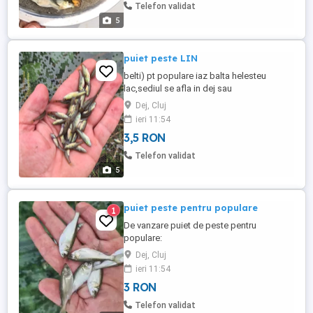
mare,Timisoara,Harghita,Oradea,Hunedoara,Si
Telefon validat
...
5
puiet peste LIN
belti) pt populare iaz balta helesteu
lac,sediul se afla in dej sau
gherla,produsul biologic se transporta in
Dej, Cluj
saci cu oxigen sigilati:marime 3-4
ieri 11:54
cm,comanda minima de vanzare la acest
3,5 RON
peste este de 300 bucati,se face si livrare
in tara la domiciliu doar la comenzi mai
Telefon validat
mari.detalii doar la telefon.
5
puiet peste pentru populare
1
De vanzare puiet de peste pentru
populare:
amur,crap,sanger,novac,fitofag,LIN cu
Dej, Cluj
dimensiune cuprinsa intre 5-13 cm,pestii
ieri 11:54
se ambaleaza la fata locului in saci cu
3 RON
oxigen si se garanteaza supravietuirea
pana la domiciliu,sediul se afla in Dej si
Telefon validat