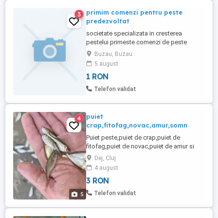
primim comenzi pentru peste
3
predezvoltat
societate specializata in cresterea
pestelui primeste comenzi de peste
predezvoltat la crap.
Buzau, Buzau
5 august
1 RON
Telefon validat
puiet
4
crap,fitofag,novac,amur,somn
Puiet peste,puiet de crap,puiet de
fitofag,puiet de novac,puiet de amur si
puiet de lin,puiet de amur pentru populare
Dej, Cluj
cu dimensiunea intre 5-13 cm crapul
4 august
fitofag novac lin amur,pestele se
3 RON
ambaleaza in saci cu oxigen cu puritate
oxigen 99% si se asigura supravietuirea
Telefon validat
5
pana la domiciliu,sediul se afla ...