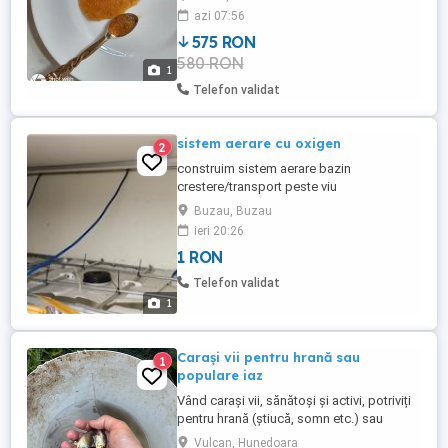
Pret : 575 lei kg . Important : Nu exista
azi 07:56
cantitati minime de comanda :) Ambalaj :
575 RON
Caserole plastic avand un continut de 100
580 RON
gr . Dimensiunea boabelor este mare ...
1
Telefon validat
sistem aerare cu oxigen
2
construim sistem aerare bazin
crestere/transport peste viu
Buzau, Buzau
ieri 20:26
1 RON
Telefon validat
1
Carași vii pentru hrană sau
1
populare iaz
Vând carași vii, sănătoși și activi, potriviți
pentru hrană (știucă, somn etc.) sau
pentru popularea iazurilor și bălților. Se
Vulcan, Hunedoara