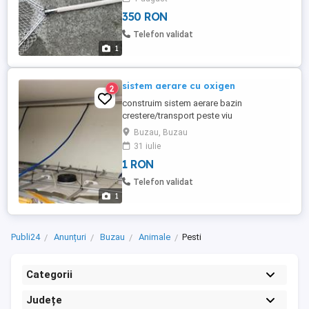
350 RON
Telefon validat
1
sistem aerare cu oxigen
2
construim sistem aerare bazin
crestere/transport peste viu
Buzau, Buzau
31 iulie
1 RON
Telefon validat
1
Publi24
Anunțuri
Buzau
Animale
Pesti
Categorii
Județe