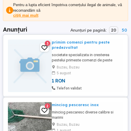
Pentru a lupta eficient împotriva comerțului ilegal de animale, vă
recomandăm să
citiți mai mult
Anunțuri
20
50
Anunțuri pe pagină:
primim comenzi pentru peste
3
predezvoltat
societate specializata in cresterea
pestelui primeste comenzi de peste
predezvoltat la crap.
Buzau, Buzau
5 august
1 RON
Telefon validat
minciog pescaresc inox
2
minciog pescaresc diverse calibre si
marimi
Buzau, Buzau
1 august