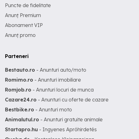
Puncte de fidelitate
Anunț Premium
Abonament VIP
Anunț promo
Parteneri
Bestauto.ro
- Anunturi auto/moto
Romimo.ro
- Anunturi imobiliare
Romjob.ro
- Anunturi locuri de munca
Cazare24.ro
- Anunturi cu oferte de cazare
Bestbike.ro
- Anunturi moto
Animalutul.ro
- Anunturi gratuite animale
Startapro.hu
- Ingyenes Apróhirdetés