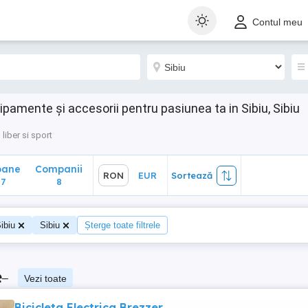
ane
Companii
RON
EUR
Sortează
Contul meu
8
hipamente și accesorii pentru pasiunea ta in Sibiu, Sibiu
liber si sport
oane
Companii
RON
EUR
Sortează
7
8
ibiu
Sibiu
Șterge toate filtrele
e
–
Vezi toate
Bicicleta Electrica Brezzer