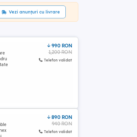
Vezi anunțuri cu livrare
990 RON
1,200 RON
are
adru
Telefon validat
itate
890 RON
940 RON
uble
 nex
Telefon validat
i