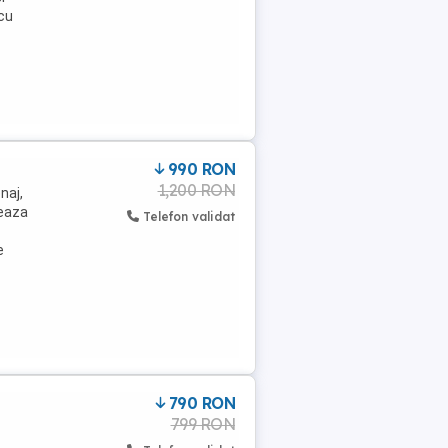
 cu
990 RON
1,200 RON
naj,
neaza
Telefon validat
e
790 RON
799 RON