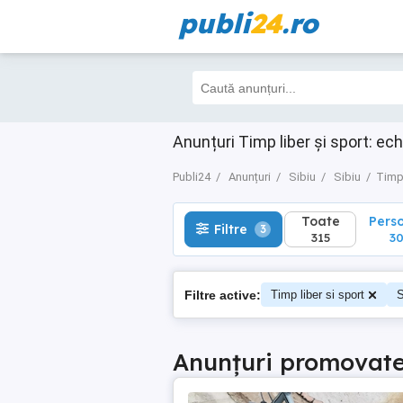
publi
24
.ro
Toate
Perso
Filtre
3
315
307
Anunțuri Timp liber și sport: ec
Publi24
Anunțuri
Sibiu
Sibiu
Timp 
Toate
Pers
Filtre
3
315
30
Filtre active:
Timp liber si sport
S
Anunțuri promovat