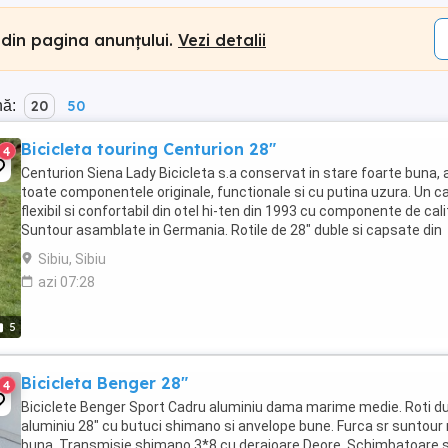
 din pagina anunțului.
Vezi detalii
nă:
20
50
Bicicleta touring Centurion 28"
4
Centurion Siena Lady Bicicleta s.a conservat in stare foarte buna, 
toate componentele originale, functionale si cu putina uzura. Un c
flexibil si confortabil din otel hi-ten din 1993 cu componente de cal
Suntour asamblate in Germania. Rotile de 28" duble si capsate din
aluminiu cu butucii, ...
Sibiu, Sibiu
azi 07:28
5
Bicicleta Benger 28"
4
Biciclete Benger Sport Cadru aluminiu dama marime medie. Roti d
aluminiu 28" cu butuci shimano si anvelope bune. Furca sr suntour
buna. Transmisie shimano 3*8 cu deraioare Deore. Schimbatoare s