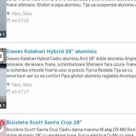
frane shimano. Ghidon si pipa aluminiu. Tija sa suspensie aluminiu
sa gel. Ca accesorii este dotata ...
Sibiu, Sibiu
azi 07:28
5
Dawes Kalahari Hybrid 28" aluminiu
Dawes Kalahari Hybrid Cadru aluminiu Roti 28" duble aluminiu Angre
pinioane, deraioare, frane, schimbatoare Shimano fara uzura. Fra
si schimba vitezele foarte usor si precis. Furca flexibila Tija sa cu
amortizor aer cu sa confort Pipa ghidon aluminiu reglabila Anvelop
vittoria kenda Constructie ...
Sibiu, Sibiu
azi 07:27
5
Bicicleta Scott Santa Cruz 28"
2
Bicicleta Scott Santa Cruz Cadru dama marime M aliaj CR-MO Roti
duble aluminiu 28" cu anvelope bune. Furca elastica Cr-Mo cu pipa