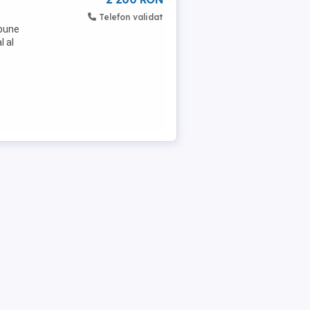
Telefon validat
 bune
l al