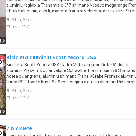
aluminiu reglabila Transmisie 3*7 shimano Nexave megarange Fra
v.brake aluminiu, clesti, manete frana si schimbatoare viteze Shi
Nexave. Tija sa zoom aluminiu cu sa ...
Sibiu, Sibiu
azi 07:27
5
Bicicleta aluminiu Scott Yecora USA
2
Bicicleta Scott Yecora USA Cadru M din aluminiu Roti 26" duble
aluminiu AlexRims cu anvelope Schwalbe Transmisie 3x8 Shimano
Acera cu angrenaj aluminiu shimano Frane VBrake Promax alumini
Furca RST foarte buna Sa Scott originala cu tija aluminiu Pipa si g
aluminiu Scott. In stare foarte buna, ...
Sibiu, Sibiu
azi 07:27
5
2 biciclete
2 biciclete stare de funcționare se vând și separat 350 buc