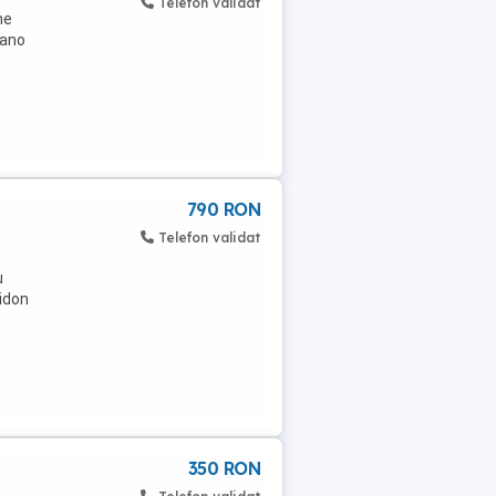
Telefon validat
ne
mano
790 RON
Telefon validat
u
hidon
350 RON