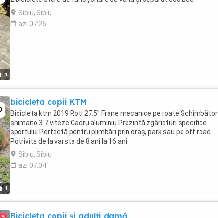
Sibiu, Sibiu
azi 07:26
4
bicicleta copii KTM
Bicicleta ktm 2019 Roti 27.5" Frane mecanice pe roate Schimbător
shimano 3 7 viteze Cadru aluminiu Prezintă zgârieturi specifice
sportului Perfectă pentru plimbări prin oraș, park sau pe off road
Potrivita de la varsta de 8 ani la 16 ani
Sibiu, Sibiu
azi 07:04
1
Bicicleta copii și adulți damă
5