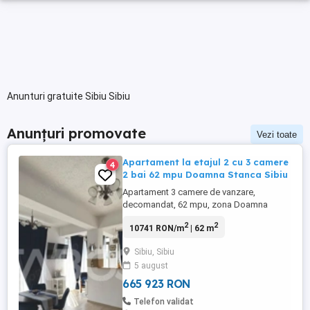
Anunturi gratuite Sibiu Sibiu
Anunțuri promovate
Vezi toate
Apartament la etajul 2 cu 3 camere
4
2 bai 62 mpu Doamna Stanca Sibiu
Apartament 3 camere de vanzare,
decomandat, 62 mpu, zona Doamna
Stanca, Sibiu. Avantaje majore ale acestui
2
2
10741 RON/m
| 62 m
apartament: • Etaj intermediar 2; • Doua
bai; • Orientare SE, lumina naturala pe tot
Sibiu, Sibiu
parcursul zilei; • Complet mobilat si utilat,
5 august
pregatit sa va mutati. • Loc de ...
665 923 RON
Telefon validat