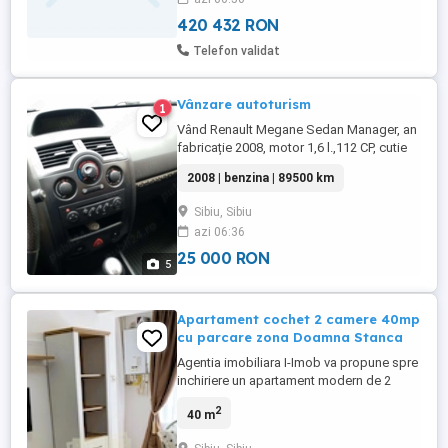
PUG Selimbar este introdus in intravilan si
se poate ...
420 432 RON
Telefon validat
Vânzare autoturism
1
Vând Renault Megane Sedan Manager, an
fabricație 2008, motor 1,6 l.,112 CP, cutie
manuală 5 trepte,stare f. bună,89000
2008 | benzina | 89500 km
km.,unic proprietar. Prețul 25.000 lei. Tel.
Sibiu, Sibiu
azi 06:36
25 000 RON
5
Apartament cochet 2 camere 40mp
cu parcare zona Doamna Stanca
Agentia imobiliara I-Imob va propune spre
inchiriere un apartament modern de 2
camere, situat pe strada Doamna Stanca,
2
40 m
la etajul 2 al unui imobil edificat in
caramida in anul 2016. Locuinta are o