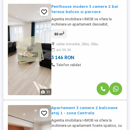
Penthouse modern 3 camere 2 bai
terasa balcon si parcare
Agentia imobiliara I-IMOB va ofera la
inchiriere un apartament deosebit,
modern, cu 3 camere, 2 bai, balcon, terasa
2
80 m
si loc de parcare, situat in Cartierul
Arhitectilor. Imobilul este foarte spatios,
calea cisnadiei, Sibiu, Sibiu
avand o suprafata construita de
azi 06:36
aproximativ 96mp, din care suprafata utila
este de 80mp si se afla situat ...
3 146 RON
Telefon validat
17
Apartament 3 camere 2 balcoane
etaj 1 - zona Centrala
Agentia imobiliara I-IMOB va ofera la
inchiriere un apartament foarte spatios, cu