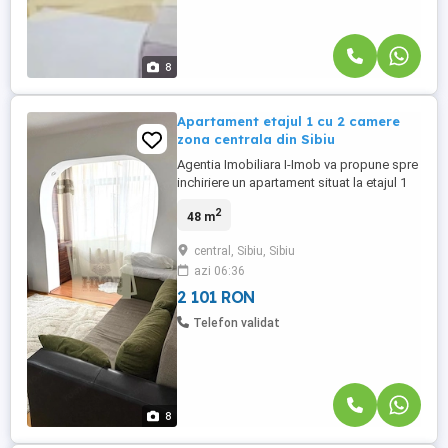
8
Apartament etajul 1 cu 2 camere
zona centrala din Sibiu
Agentia Imobiliara I-Imob va propune spre
inchiriere un apartament situat la etajul 1
din 4 format din 2 camere in zona centrala
2
48 m
langa Hotelul IBIS din Sibiu.
Compartimentarea locuintei este foarte
central, Sibiu, Sibiu
eficienta, cei 48 de mp utili sunt distribuiti
azi 06:36
astfel: -living generos si luminos complet
mobilat cu ...
2 101 RON
Telefon validat
8