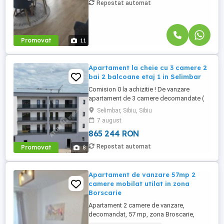
Repostat automat
Promovat
11
Apartament la cheie cu 3 camere 2
bai 2 balcoane etaj 1 in Selimbar
Comision 0 la achizitie ! De vanzare
apartament de 3 camere decomandate (
cu bucatarie separata ), 2 bai si 2
Selimbar, Sibiu, Sibiu
bacoane, in suprafata totala de 99 mp,
7 august
situat la etajul 1 intr-un complex rezidential
865 244 RON
nou aflat in Selimbar zona Pictor Brana.
Apartamentul localizat la etajul 1 al unui
Repostat automat
Promovat
8
imobil constructie noua ...
Apartament de vanzare 57mp 2
camere mobilat utilat in zona
Borscarie
Apartament 2 camere de vanzare,
decomandat, 57 mp, zona Broscarie,
Sibiu. Avantaje majore ale acestui