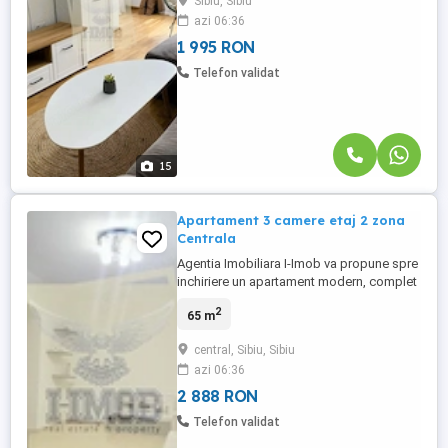
Sibiu, Sibiu
suprafata utila de 40 mp si este
azi 06:36
compartimentata eficient, fiind ideala
pentru o persoana sau un cuplu.
1 995 RON
Compartimentare: - ...
Telefon validat
15
Apartament 3 camere etaj 2 zona
Centrala
Agentia Imobiliara I-Imob va propune spre
inchiriere un apartament modern, complet
mobilat si utilat, format din 3 camere si
2
65 m
balcon situat intr-o zona excelenta (B-dul
Vasile Milea intersectia Calea Dumbravii).
central, Sibiu, Sibiu
Locuinta este complet mobilata si utilata
azi 06:36
avand compartimentarea astfel: - 2
dormitoare ...
2 888 RON
Telefon validat