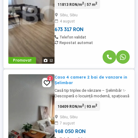
2
2
11813 RON/m
| 57 m
apartament: • Un loc de parcare inclus in
pret • Pretabil investitie sigura • Locatie
Sibiu, Sibiu
ferita de aglomeratie • Locuri de parcare
4 august
extra pentru vizitatori TABOO Imobiliare ...
673 317 RON
Telefon validat
Repostat automat
Promovat
12
Casa 4 camere 2 bai de vanzare in
2
Șelimbar
Casă tip triplex de vânzare – Șelimbăr ✨
Descoperă o locuință modernă, spațioasă
și complet mobilată, amplasată într-o
2
2
10409 RON/m
| 93 m
zonă liniștită din Șelimbăr – perfectă
pentru confortul familiei tale! 93 mp utili |
Sibiu, Sibiu
Curte liberă 35 mp 4 camere – living
7 august
generos și 3 dormitoare luminoase 2 băi,
1 bucătărie ...
968 050 RON