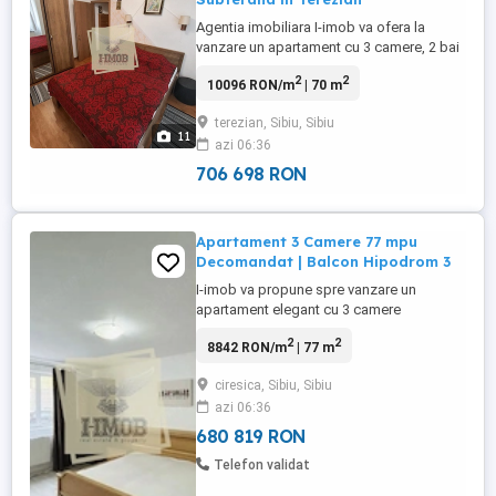
Agentia imobiliara I-imob va ofera la
vanzare un apartament cu 3 camere, 2 bai
si parcare subterana, intr-unul dintre cele
2
2
10096 RON/m
| 70 m
mai cautate zone ale Sibiului, si anume
Terezian. Imobilul are o suprafa totala de
terezian, Sibiu, Sibiu
84mp, din care suprafata utila este de
11
azi 06:36
aproximativ 70mp si se afla situat la etajul
P 5 al unui ...
706 698 RON
Apartament 3 Camere 77 mpu
Decomandat | Balcon Hipodrom 3
I-imob va propune spre vanzare un
apartament elegant cu 3 camere
decomandate, situat in zona Ciresica, una
2
2
8842 RON/m
| 77 m
dintre cele mai apreciate zone rezidentiale
din Sibiu, datorita accesului facil catre
ciresica, Sibiu, Sibiu
toate punctele de interes si atmosferei
azi 06:36
linistite. Situat la parter, apartamentul
beneficiaza de o compartimentare ...
680 819 RON
Telefon validat