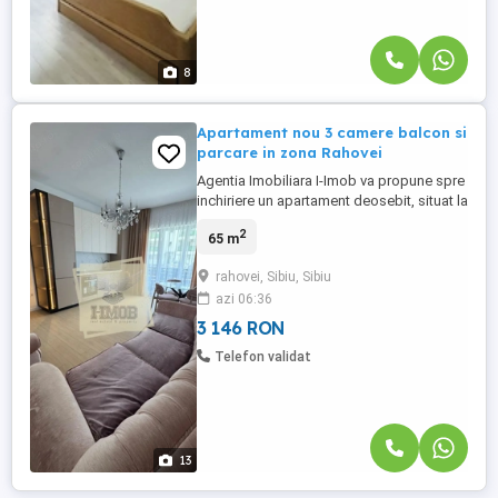
8
Apartament nou 3 camere balcon si
parcare in zona Rahovei
Agentia Imobiliara I-Imob va propune spre
inchiriere un apartament deosebit, situat la
parterul inalt al unui imobil modern,
2
65 m
localizat intr-o zona apreciata pentru
liniste, confort si acces facil catre
rahovei, Sibiu, Sibiu
punctele de interes ale orasului. Locuinta
azi 06:36
dispune de o compartimentare inteligenta,
cu 3 camere, ...
3 146 RON
Telefon validat
13