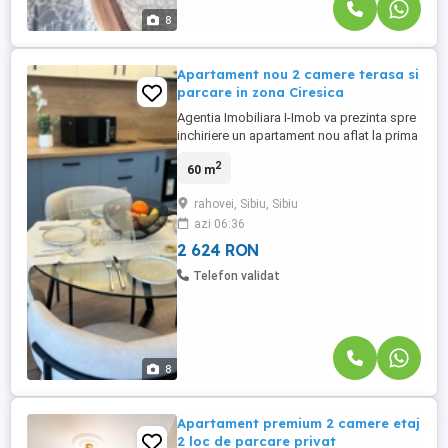
8
Apartament nou 2 camere terasa si
parcare in zona Ciresica
Agentia Imobiliara I-Imob va prezinta spre
inchiriere un apartament nou aflat la prima
inchiriere, sitiat la etajul 2 format din 2
2
60 m
camere terasa de 10 mp si o parcare
supraterana proprie in zona Rahovei din
rahovei, Sibiu, Sibiu
Sibiu Beneficiaza de o suprafata totala de
azi 06:36
72 mp din care 60 mp utili, foarte eficient
compartimentati: -living ...
2 624 RON
Telefon validat
8
Apartament premium 2 camere etaj
2 loc de parcare privat