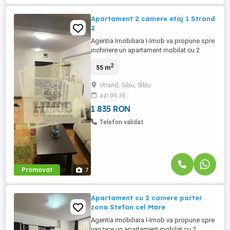
Apartament 2 camere etaj 1 Strand
2
Agentia Imobiliara I-Imob va propune spre
inchiriere un apartament mobilat cu 2
camere si balcon, cu o suprafata de 55
2
55 m
mp sunt utili. Imobilul este situat la etajul 1
intr-o zona frumoasa si linistita, avand in
strand, Sibiu, Sibiu
apropiere mai multe puncte de interes
azi 06:36
social precum: farmacii, magazine,
gradinite, parcuri ...
1 835 RON
Telefon validat
Promovat
7
Apartament cu 2 camere parter
zona Stefan cel Mare
Agentia Imobiliara I-Imob va propune spre
vanzare un apartament mobilat cu 2