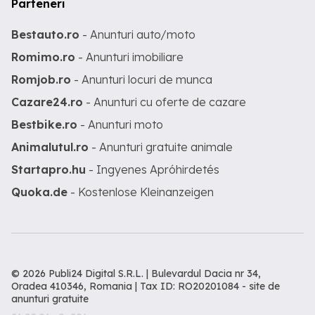
Parteneri
Bestauto.ro
- Anunturi auto/moto
Romimo.ro
- Anunturi imobiliare
Romjob.ro
- Anunturi locuri de munca
Cazare24.ro
- Anunturi cu oferte de cazare
Bestbike.ro
- Anunturi moto
Animalutul.ro
- Anunturi gratuite animale
Startapro.hu
- Ingyenes Apróhirdetés
Quoka.de
- Kostenlose Kleinanzeigen
© 2026 Publi24 Digital S.R.L. | Bulevardul Dacia nr 34,
Oradea 410346, Romania | Tax ID: RO20201084 -
site de
anunturi gratuite