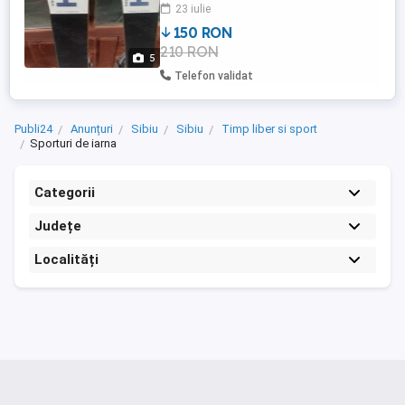
curier. Predare personala in zona Sibiu
23 iulie
150 RON
210 RON
5
Telefon validat
Publi24
Anunțuri
Sibiu
Sibiu
Timp liber si sport
Sporturi de iarna
Categorii
Județe
Localități