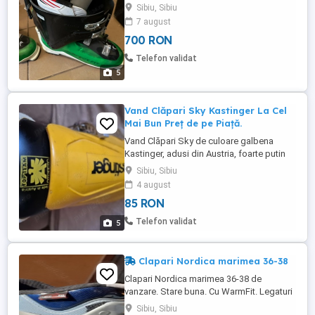
excelentă.
Sibiu, Sibiu
7 august
700 RON
Telefon validat
5
Vand Clăpari Sky Kastinger La Cel
Mai Bun Preț de pe Piață.
Vand Clăpari Sky de culoare galbena
Kastinger, adusi din Austria, foarte putin
purtati, mar.42-44 la cel mai bun pret de pe
Sibiu, Sibiu
piata.
4 august
85 RON
Telefon validat
5
Clapari Nordica marimea 36-38
Clapari Nordica marimea 36-38 de
vanzare. Stare buna. Cu WarmFit. Legaturi
cu sistem de strangere prin criket. Se
Sibiu, Sibiu