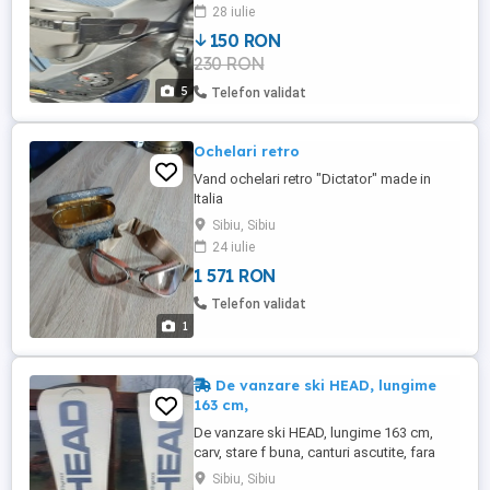
vand deoarece a crescut copilul. Prefer
28 iulie
predare personala in Sibiu. Trimit cu
150 RON
curier, doar cu plata unui avans.
230 RON
5
Telefon validat
Ochelari retro
Vand ochelari retro "Dictator" made in
Italia
Sibiu, Sibiu
24 iulie
1 571 RON
Telefon validat
1
De vanzare ski HEAD, lungime
163 cm,
De vanzare ski HEAD, lungime 163 cm,
carv, stare f buna, canturi ascutite, fara
zgarietuti pe talpa, legaruri. Nu trimit cu
Sibiu, Sibiu