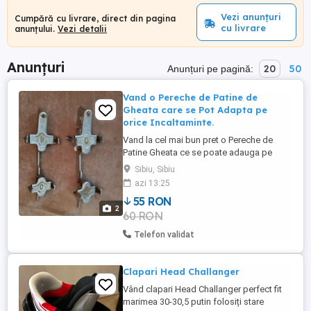
Vezi anunțuri
Cumpără cu livrare, direct din pagina
cu livrare
anunțului.
Vezi detalii
Anunțuri
20
50
Anunțuri pe pagină:
Vand o Pereche de Patine de
Gheata care se Pot Adapta pe
orice Incaltaminte.
Vand la cel mai bun pret o Pereche de
Patine Gheata ce se poate adauga pe
orice incaltaminte mar.40-48.
Sibiu, Sibiu
azi 13:25
55 RON
2
60 RON
Telefon validat
Clapari Head Challanger
Vând clapari Head Challanger perfect fit
marimea 30-30,5 putin folosiți stare