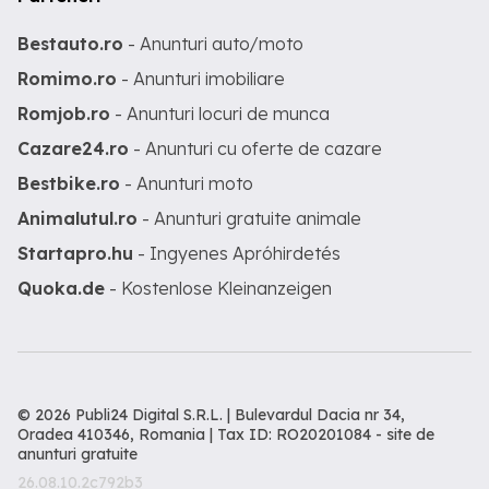
Bestauto.ro
- Anunturi auto/moto
Romimo.ro
- Anunturi imobiliare
Romjob.ro
- Anunturi locuri de munca
Cazare24.ro
- Anunturi cu oferte de cazare
Bestbike.ro
- Anunturi moto
Animalutul.ro
- Anunturi gratuite animale
Startapro.hu
- Ingyenes Apróhirdetés
Quoka.de
- Kostenlose Kleinanzeigen
© 2026 Publi24 Digital S.R.L. | Bulevardul Dacia nr 34,
Oradea 410346, Romania | Tax ID: RO20201084 -
site de
anunturi gratuite
26.08.10.2c792b3