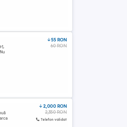
55 RON
60 RON
eț,
 Nu
2,000 RON
2,350 RON
nouă
marca
Telefon validat