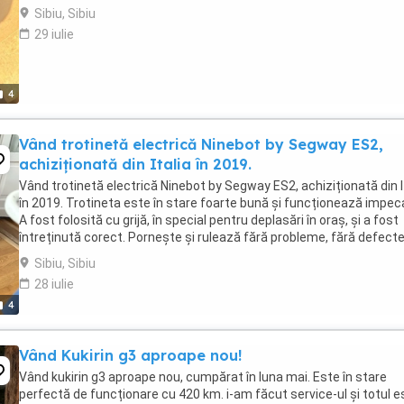
Sibiu, Sibiu
29 iulie
4
Vând trotinetă electrică Ninebot by Segway ES2,
achiziționată din Italia în 2019.
Vând trotinetă electrică Ninebot by Segway ES2, achiziționată din I
în 2019. Trotineta este în stare foarte bună și funcționează impeca
A fost folosită cu grijă, în special pentru deplasări în oraș, și a fost
întreținută corect. Pornește și rulează fără probleme, fără defect
funcționale. ...
Sibiu, Sibiu
28 iulie
4
Vând Kukirin g3 aproape nou!
Vând kukirin g3 aproape nou, cumpărat în luna mai. Este în stare
perfectă de funcționare cu 420 km. i-am făcut service-ul și totul e