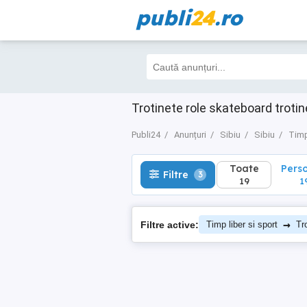
publi
24
.ro
Toate
Perso
Filtre
3
19
19
Trotinete role skateboard trotin
Publi24
Anunțuri
Sibiu
Sibiu
Timp
Toate
Pers
Filtre
3
19
1
→
Filtre active:
Timp liber si sport
Tr