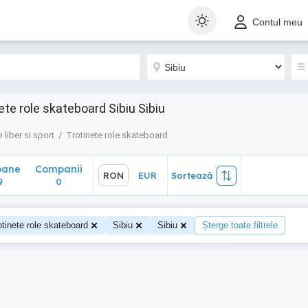
ane
Companii
RON
EUR
Sortează
Contul meu
0
ete role skateboard Sibiu Sibiu
 liber si sport
Trotinete role skateboard
oane
Companii
RON
EUR
Sortează
9
0
otinete role skateboard
Sibiu
Sibiu
Șterge toate filtrele