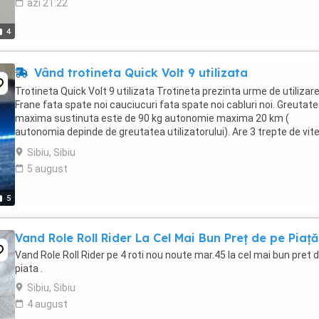
azi 21:22
4
Vând trotineta Quick Volt 9 utilizata
Trotineta Quick Volt 9 utilizata Trotineta prezinta urme de utilizare
Frane fata spate noi cauciucuri fata spate noi cabluri noi. Greutat
maxima sustinuta este de 90 kg autonomie maxima 20 km (
autonomia depinde de greutatea utilizatorului). Are 3 trepte de vit
Benzi led pe fata si pe lateral Far ...
Sibiu, Sibiu
5 august
5
Vand Role Roll Rider La Cel Mai Bun Preț de pe Piață
Vand Role Roll Rider pe 4 roti nou noute mar.45 la cel mai bun pret 
piata .
Sibiu, Sibiu
4 august