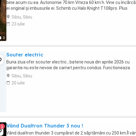
bine acum cu ea. Autonomie 70 km Viteza 60 km h. Vine cu încărcă
ei original și imbusurile ei. Schimb cu Halo Knight T108pro. Plus
diferența din partea mea. ...
Sibiu, Sibiu
23 iulie
2
Souter electric
Buna ziua ofer scouter electric , baterie noua din aprilie 2026 cu
garantie nu este nevoie de carnet pentru condus. Functioneaza.
Sibiu, Sibiu
20 iulie
Vând Dualtron Thunder 3 nou !
1
Vând dualtron thunder 3 cumpărat de 2 săptămâni cu 250 km.Îl vâ