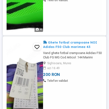
Telefon validat
in maxim 48 ...
4
Ghete fotbal crampoane NOI
Adidas F50 Club marimea 43
Vand ghete fotbal crampoane Adidas F50
Club FG MG Cod Articol :144 Marimi
disponibile : -43 ( FR 43 1 3 UK 9 US 9 1 2 )
Sighisoara, Mures
Interiorul masoara 27,5 cm Ghetele sunt
azi 16:49
NOI & Originale,ambalate in cutia
200 RON
Originala. La achiziționarea a doua perechi
de ghete transportul este gratuit ! Livrare
Telefon validat
in maxim 48 ore de ...