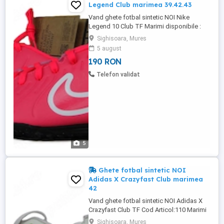
Legend Club marimea 39.42.43
Vand ghete fotbal sintetic NOI Nike
Legend 10 Club TF Marimi disponibile :
Cod Articol :147 -39 ( EUR 39 UK 6 US 6,5 )
Sighisoara, Mures
Interiorul masoara 24,5 cm -42 ( EUR 42 UK
5 august
7,5 US 8,5 ) Interiorul masoara 26,5 cm -43
190 RON
( EUR 43 UK 8,5 US 9,5 ) Interiorul masoara
27,5 cm Ghetele sunt NOI &
Telefon validat
Originale,ambalate in cutia ...
5
Ghete fotbal sintetic NOI
Adidas X Crazyfast Club marimea
42
Vand ghete fotbal sintetic NOI Adidas X
Crazyfast Club TF Cod Articol:110 Marimi
Disponibile ; -42 ( FR 42 ,UK 8 ,US 8 1 2
Sighisoara, Mures