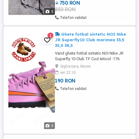
750 RON
metalică robustă și șinele din aluminiu
850 RON
reglabile pentru fixarea roților. Capacitate:
5
Modelul ...
Telefon validat
Ghete fotbal sintetic NOI Nike
1
JR Superfly10 Club marimea 33,5
35,5 38,5
Vand ghete fotbal sintetic NOI Nike JR
Superfly 10 Club TF Cod Articol :176
Marimi Disponibile : -33,5 (EUR 33,5 UK 1,5
Sighisoara, Mures
US 2 Y )Interiorul masoara 21 cm -35,5 (
ieri 22:10
EUR 35,5 UK 3 .US 3,5Y )Interiorul masoara
190 RON
22,5 cm -38,5 ( EUR 38,5 UK 5,5 .US 6 Y
)Interiorul masoara 24 cm Ghetele sunt
Telefon validat
NOI & Originale,ambalate ...
5