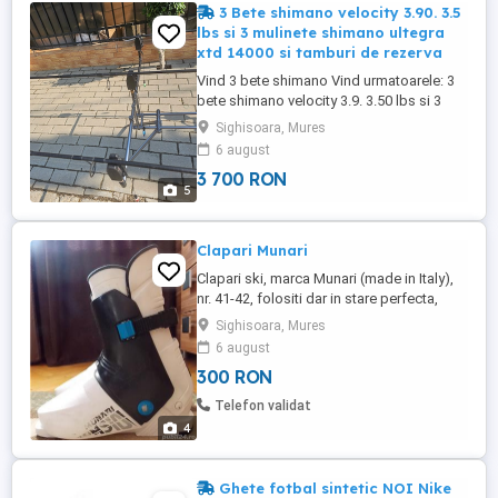
3 Bete shimano velocity 3.90. 3.5
lbs si 3 mulinete shimano ultegra
xtd 14000 si tamburi de rezerva
Vind 3 bete shimano Vind urmatoarele: 3
bete shimano velocity 3.9. 3.50 lbs si 3
mulinete shimano ultegra xtd 14000 cu
Sighisoara, Mures
frina rapida ,au doar 2 iesiri arata foarte
6 august
bn. Si 3 tamburi cu fir de 25 iar cei de pe
3 700 RON
mulinete de 30. Pret bete 1.600 ron neg.
5
Mulinete 700 ron buc cu tamburi de
rezerva neg. Tel ...
Clapari Munari
Clapari ski, marca Munari (made in Italy),
nr. 41-42, folositi dar in stare perfecta,
captusiti, o clapeta de inchidere,
Sighisoara, Mures
protejeaza foarte bine glezna.
6 august
300 RON
Telefon validat
4
Ghete fotbal sintetic NOI Nike