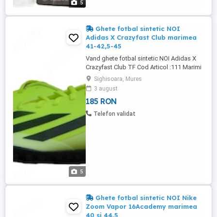
5
Ghete fotbal sintetic NOI
Adidas X Crazyfast Club marimea
41-42,5-45
Vand ghete fotbal sintetic NOI Adidas X
Crazyfast Club TF Cod Articol :111 Marimi
Disponibile : -41 ( FR 41 ,UK 7 1 2 ,US 8 ),
Sighisoara, Mures
Interiorul masoara 26 cm -42,5 ( FR 42,5
3 august
,UK 8 1 2 ,US 9 ) Interiorul masoara 27 cm
185 RON
-45 (FR 45 1 3 UK 10 1 2 .US 11 ) Interiorul
masoara 29 cm Ghetele sunt NOI &
Telefon validat
Originale,ambalate ...
5
Ghete fotbal sintetic NOI Nike
Zoom Vapor 16Academy marimea
40 si 44,5