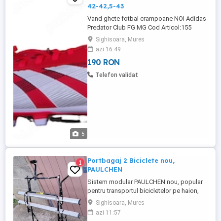
42-42,5-43
Vand ghete fotbal crampoane NOI Adidas
Predator Club FG MG Cod Articol:155
Marimi Disponibile: -41 ( FR 41 UK 71 2 US
Sighisoara, Mures
8 )Interiorul masoara 26 cm -42 ( FR 42 ,UK
azi 16:49
8 ,US 8 1 2 )Interiorul masoara 26,5 cm
190 RON
-42,5 ( FR 42 2 3 ,UK 8 1 2 ,US 9)Interiorul
masoara 27 cm - 43 (FR 43 1 3. UK 9 .US 9
Telefon validat
1 2) Interiorul ...
5
Portbagaj 2 Biciclete nou,
1
PAULCHEN
Sistem modular PAULCHEN nou, popular
pentru transportul bicicletelor pe haion,
fără a necesita cârlig de remorcare. Acest
Sighisoara, Mures
tip de suport, similar cu modelul Comfort
azi 11:57
Plus, este recunoscut pentru structura sa