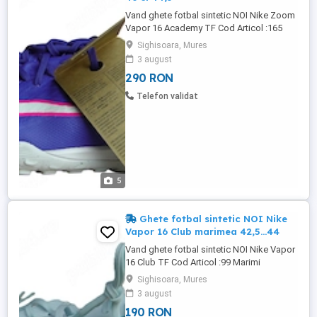
Vand ghete fotbal sintetic NOI Nike Zoom
Vapor 16 Academy TF Cod Articol :165
Marimi disponibile: -40 (EUR 40 UK 6 US 7
Sighisoara, Mures
)interiorul masoara 25 cm -44,5(EUR 44,5
3 august
UK 9,5 US 10,5 )interiorul masoara 28,5
290 RON
Ghetele sunt NOI & Originale,ambalate in
cutia Originala. La achiziționarea a doua
Telefon validat
perechi de ghete ...
5
Ghete fotbal sintetic NOI Nike
Vapor 16 Club marimea 42,5...44
Vand ghete fotbal sintetic NOI Nike Vapor
16 Club TF Cod Articol :99 Marimi
Disponibile; -42,5 ( EUR 42,5 UK 8 US 9)
Sighisoara, Mures
Interiorul masoara 27 cm -44 ( EUR 44 ,UK
3 august
9 US 10 ) Interiorul masoara 28 cm
190 RON
Ghetele sunt NOI & Originale,ambalate in