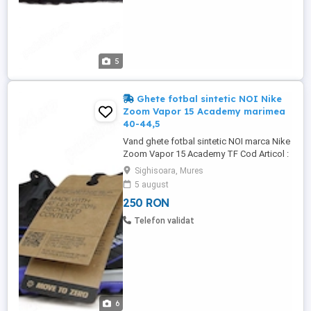
5
Ghete fotbal sintetic NOI Nike
Zoom Vapor 15 Academy marimea
40-44,5
Vand ghete fotbal sintetic NOI marca Nike
Zoom Vapor 15 Academy TF Cod Articol :
2 Marimi disponibile : -40 (EUR 40 UK 6
Sighisoara, Mures
.US 7) Interiorul masoara 25 cm -40,5 (
5 august
EUR 40,5 UK 6,5 US 7,5 ) Interiorul
250 RON
masoara 25,5 cm -43 ( EUR 43 ,UK 8,5 US
9,5 ) Interiorul masoara 27,5 cm -44 ( EUR
Telefon validat
44 ,UK 9 US 10 ) Interiorul ...
6