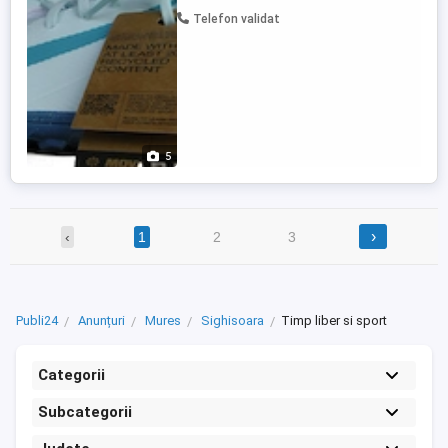
cutia Originala. La achiziționarea a doua
Telefon validat
perechi de ghete transportul ...
5
›
‹
1
2
3
Publi24
Anunțuri
Mures
Sighisoara
Timp liber si sport
Categorii
Subcategorii