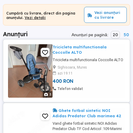
Vezi anunțuri
Cumpără cu livrare, direct din pagina
cu livrare
anunțului.
Vezi detalii
Anunțuri
20
50
Anunțuri pe pagină:
Tricicleta multifunctionala
Coccolle ALTO
Tricicleta multifunctionala Coccolle ALTO
Sighisoara, Mures
azi 19:11
400 RON
Telefon validat
3
Ghete fotbal sintetic NOI
Adidas Predator Club marimea 42
Vand ghete fotbal sintetic NOI Adidas
Predator Club TF Cod Articol :109 Marimi