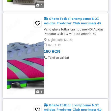
5
Ghete fotbal crampoane NOI
Adidas Predator Club marimea 43
Vand ghete fotbal crampoane NOI Adidas
Predator Club FG MG Cod Articol:159
Marimi Disponibile: -43 ( FR 43 1 3 UK 9
Sighisoara, Mures
US 9 1 2) Interiorul masoara 27,5 cm
azi 16:49
Ghetele sunt NOI & Originale,ambalete in
180 RON
cutie Originala Ghetele sunt NOI &
Originale,ambalate in cutia Originala. La
Telefon validat
achiziționarea a doua perechi ...
5
Ghete fotbal crampoane NOI
Adidas Predator Club marimea 41-