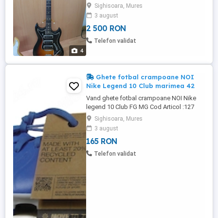
Sighisoara, Mures
3 august
2 500 RON
Telefon validat
4
Ghete fotbal crampoane NOI
Nike Legend 10 Club marimea 42
Vand ghete fotbal crampoane NOI Nike
legend 10 Club FG MG Cod Articol :127
Marimi Disponibile : -42 ( EUR 42 UK 7,5
Sighisoara, Mures
US 8,5 )Interiorul masoara 26,5 cm
3 august
Ghetele sunt NOI & Originale,ambalate in
165 RON
cutia Originala. La achiziționarea a doua
perechi de ghete transportul este gratuit !
Telefon validat
Livrare in maxim 48 ...