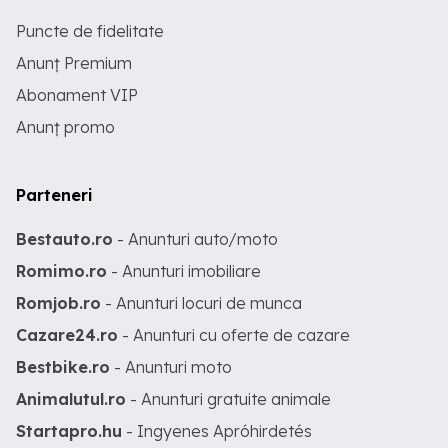
Puncte de fidelitate
Anunț Premium
Abonament VIP
Anunț promo
Parteneri
Bestauto.ro
- Anunturi auto/moto
Romimo.ro
- Anunturi imobiliare
Romjob.ro
- Anunturi locuri de munca
Cazare24.ro
- Anunturi cu oferte de cazare
Bestbike.ro
- Anunturi moto
Animalutul.ro
- Anunturi gratuite animale
Startapro.hu
- Ingyenes Apróhirdetés