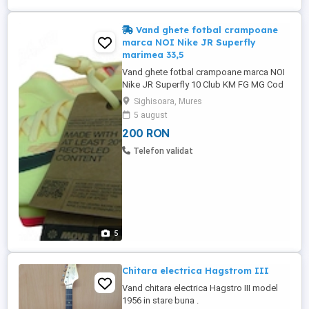
Vand ghete fotbal crampoane
marca NOI Nike JR Superfly
marimea 33,5
Vand ghete fotbal crampoane marca NOI
Nike JR Superfly 10 Club KM FG MG Cod
Articol ;130 Marimi Disponibile: -33,5 (EUR
Sighisoara, Mures
33,5 . UK 1,5 .US 2Y .)Interiorul masoara 21
5 august
cm. Ghetele sunt NOI & Originale,ambalate
200 RON
in cutia Originala. La achiziționarea a doua
perechi de ghete transportul este gratuit !
Telefon validat
Livrare ...
5
Chitara electrica Hagstrom III
Vand chitara electrica Hagstro III model
1956 in stare buna .