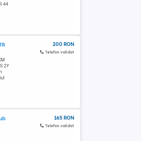
R 44
200 RON
JR
Telefon validat
 KM
US 2Y
n
tul
165 RON
ub
Telefon validat