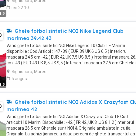
Sighisoara, Mures
ieri 22:10
5
Ghete fotbal sintetic NOI Nike Legend Club
marimea 39.42.43
Vand ghete fotbal sintetic NOI Nike Legend 10 Club TF Marimi
disponibile : Cod Articol :147 -39 ( EUR 39 UK 6 US 6,5 ) Interiorul
masoara 24,5 cm -42 ( EUR 42 UK 7,5 US 8,5 ) Interiorul masoara 26
cm -43 ( EUR 43 UK 8,5 US 9,5 ) Interiorul masoara 27,5 cm Ghetele
NOI & Originale,ambalate in cutia ...
Sighisoara, Mures
5 august
5
Ghete fotbal sintetic NOI Adidas X Crazyfast Cl
marimea 42
Vand ghete fotbal sintetic NOI Adidas X Crazyfast Club TF Cod
Articol:110 Marimi Disponibile ; -42 ( FR 42 ,UK 8 ,US 8 1 2 )Interiorul
masoara 26,5 cm Ghetele sunt NOI & Originale,ambalate in cutia
Originala. La achiziționarea a doua perechi de ghete transportul es