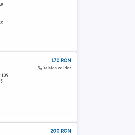
68
te
170 RON
Telefon validat
 :109
,5
200 RON