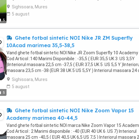
gratuit ! Livrare in maxim 48 ore ...
Sighisoara, Mures
5 august
5
Ghete fotbal sintetic NOI Nike JR ZM Superfly
10Acad marimea 35,5-38,5
Vand ghete fotbal sintetic NOI Nike JR Zoom Superfly 10 Academy
Cod Articol :140 Marimi Disponibile : -35,5 ( EUR 35,5 UK 3 .US 3,5Y
)Interiorul masoara 22,5 cm -37,5 ( EUR 37,5 UK 5 .US 5,5 Y )Interioru
masoara 23,5 cm -38 (EUR 38 UK 5 US 5,5Y ) Interiorul masoara 24
-38,5 ( EUR 38,5 UK 5,5 .US ...
Sighisoara, Mures
5 august
5
Ghete fotbal sintetic NOI Nike Zoom Vapor 15
Academy marimea 40-44,5
Vand ghete fotbal sintetic NOI marca Nike Zoom Vapor 15 Academ
Cod Articol : 2 Marimi disponibile : -40 (EUR 40 UK 6 .US 7) Interiorul
masoara 25 cm -40,5 ( EUR 40,5 UK 6,5 US 7,5 ) Interiorul masoara 