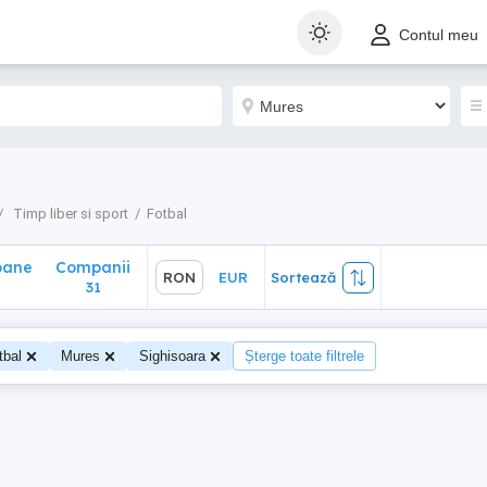
ane
Companii
RON
EUR
Sortează
Contul meu
31
Timp liber si sport
Fotbal
oane
Companii
RON
EUR
Sortează
0
31
tbal
Mures
Sighisoara
Șterge toate filtrele