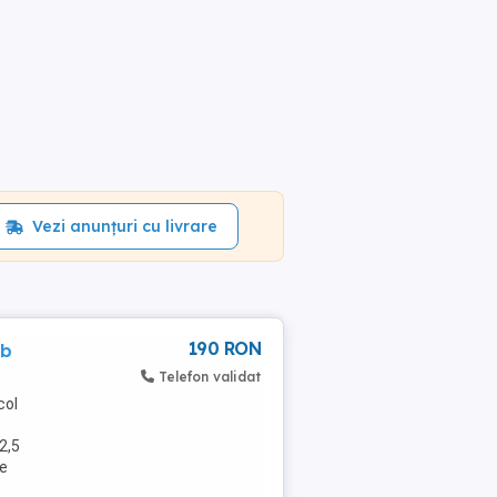
Vezi anunțuri cu livrare
190 RON
ub
Telefon validat
col
2,5
le