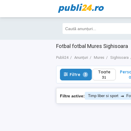
publi
24
.ro
Toate
Perso
Filtre
3
31
0
Fotbal fotbal Mures Sighisoara
Publi24
Anunțuri
Mures
Sighisoara
Toate
Pers
Filtre
3
31
→
Filtre active:
Timp liber si sport
Fo