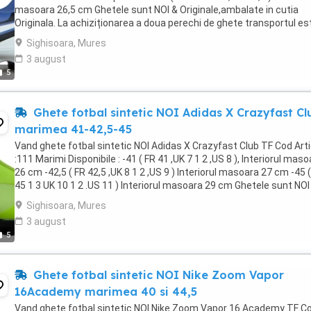
masoara 26,5 cm Ghetele sunt NOI & Originale,ambalate in cutia
Originala. La achiziționarea a doua perechi de ghete transportul es
gratuit ! Livrare in maxim 48 ...
Sighisoara, Mures
3 august
5
Ghete fotbal sintetic NOI Adidas X Crazyfast Cl
marimea 41-42,5-45
Vand ghete fotbal sintetic NOI Adidas X Crazyfast Club TF Cod Arti
:111 Marimi Disponibile : -41 ( FR 41 ,UK 7 1 2 ,US 8 ), Interiorul mas
26 cm -42,5 ( FR 42,5 ,UK 8 1 2 ,US 9 ) Interiorul masoara 27 cm -45 
45 1 3 UK 10 1 2 .US 11 ) Interiorul masoara 29 cm Ghetele sunt NOI
Originale,ambalate ...
Sighisoara, Mures
3 august
5
Ghete fotbal sintetic NOI Nike Zoom Vapor
16Academy marimea 40 si 44,5
Vand ghete fotbal sintetic NOI Nike Zoom Vapor 16 Academy TF C