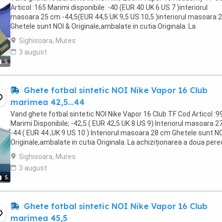
Articol :165 Marimi disponibile: -40 (EUR 40 UK 6 US 7 )interiorul
masoara 25 cm -44,5(EUR 44,5 UK 9,5 US 10,5 )interiorul masoara 2
Ghetele sunt NOI & Originale,ambalate in cutia Originala. La
achiziționarea a doua perechi de ghete ...
Sighisoara, Mures
3 august
5
Ghete fotbal sintetic NOI Nike Vapor 16 Club
marimea 42,5...44
Vand ghete fotbal sintetic NOI Nike Vapor 16 Club TF Cod Articol :9
Marimi Disponibile; -42,5 ( EUR 42,5 UK 8 US 9) Interiorul masoara 
-44 ( EUR 44 ,UK 9 US 10 ) Interiorul masoara 28 cm Ghetele sunt NO
Originale,ambalate in cutia Originala. La achiziționarea a doua pere
de ghete transportul ...
Sighisoara, Mures
3 august
5
Ghete fotbal sintetic NOI Nike Vapor 16 Club
marimea 45,5