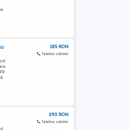
te
185 RON
ub
Telefon validat
col
oara
(FR
 &
290 RON
Telefon validat
od