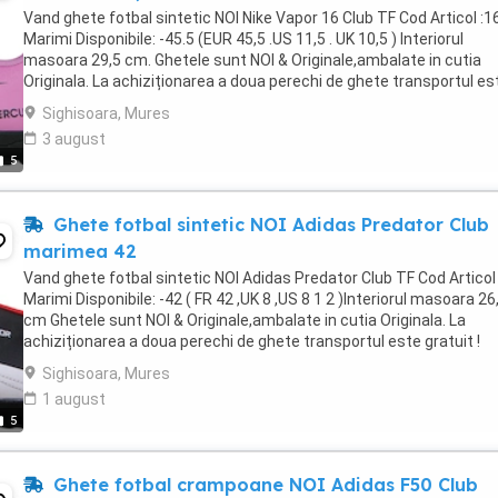
Vand ghete fotbal sintetic NOI Nike Vapor 16 Club TF Cod Articol :1
Marimi Disponibile: -45.5 (EUR 45,5 .US 11,5 . UK 10,5 ) Interiorul
masoara 29,5 cm. Ghetele sunt NOI & Originale,ambalate in cutia
Originala. La achiziționarea a doua perechi de ghete transportul es
gratuit ! Livrare in maxim ...
Sighisoara, Mures
3 august
5
Ghete fotbal sintetic NOI Adidas Predator Club
marimea 42
Vand ghete fotbal sintetic NOI Adidas Predator Club TF Cod Articol
Marimi Disponibile: -42 ( FR 42 ,UK 8 ,US 8 1 2 )Interiorul masoara 26
cm Ghetele sunt NOI & Originale,ambalate in cutia Originala. La
achiziționarea a doua perechi de ghete transportul este gratuit !
Livrare in maxim 48 ore ...
Sighisoara, Mures
1 august
5
Ghete fotbal crampoane NOI Adidas F50 Club