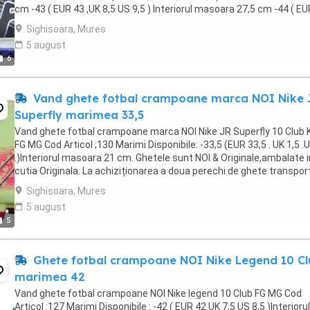
cm -43 ( EUR 43 ,UK 8,5 US 9,5 ) Interiorul masoara 27,5 cm -44 ( EU
,UK 9 US 10 ) Interiorul ...
Sighisoara, Mures
5 august
6
Vand ghete fotbal crampoane marca NOI Nike 
Superfly marimea 33,5
Vand ghete fotbal crampoane marca NOI Nike JR Superfly 10 Club
FG MG Cod Articol ;130 Marimi Disponibile: -33,5 (EUR 33,5 . UK 1,5 .
.)Interiorul masoara 21 cm. Ghetele sunt NOI & Originale,ambalate i
cutia Originala. La achiziționarea a doua perechi de ghete transpor
este gratuit ! Livrare ...
Sighisoara, Mures
5 august
5
Ghete fotbal crampoane NOI Nike Legend 10 Cl
marimea 42
Vand ghete fotbal crampoane NOI Nike legend 10 Club FG MG Cod
Articol :127 Marimi Disponibile : -42 ( EUR 42 UK 7,5 US 8,5 )Interiorul