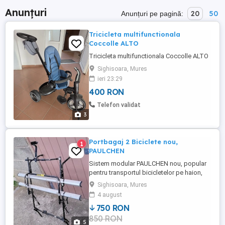
Anunțuri
20
50
Anunțuri pe pagină:
Tricicleta multifunctionala
Coccolle ALTO
Tricicleta multifunctionala Coccolle ALTO
Sighisoara, Mures
ieri 23:29
400 RON
Telefon validat
3
Portbagaj 2 Biciclete nou,
1
PAULCHEN
Sistem modular PAULCHEN nou, popular
pentru transportul bicicletelor pe haion,
fără a necesita cârlig de remorcare. Acest
Sighisoara, Mures
tip de suport, similar cu modelul Comfort
4 august
Plus, este recunoscut pentru structura sa
750 RON
metalică robustă și șinele din aluminiu
850 RON
reglabile pentru fixarea roților. Capacitate:
5