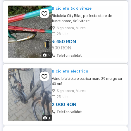
Funcționează ...
Bicicleta 3x 6 viteze
Bicicleta City Bike, perfecta stare de
functionare, 6x3 viteze
Sighisoara, Mures
28 iulie
450 RON
500 RON
5
Telefon validat
Bicicleta electrica
Vând bicicleta electrica mare 29 merge cu
40 oră.
Sighisoara, Mures
25 iulie
2 000 RON
Telefon validat
1