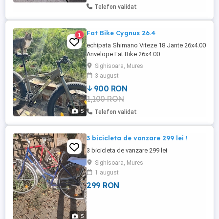
Modelul ...
Telefon validat
Fat Bike Cygnus 26.4
1
echipata Shimano Viteze 18 Jante 26x4.00
Anvelope Fat Bike 26x4.00
Sighisoara, Mures
3 august
900 RON
1,100 RON
5
Telefon validat
3 bicicleta de vanzare 299 lei !
3 bicicleta de vanzare 299 lei
Sighisoara, Mures
1 august
299 RON
5