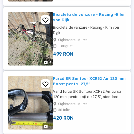
Bicicleta de vanzare - Racing -Ellen
von Dijk
Bicicleta de vanzare - Racing - Kim von
Dyjk
Sighisoara, Mures
1 august
499 RON
4
Furcă SR Suntour XCR32 Air 120 mm
Boost pentru 27,5"
Vând furcă SR Suntour XCR32 Air, cursă
120 mm, pentru roți de 27,5", standard
Boost (15x110 mm). A fost demontată de
Sighisoara, Mures
pe bicicleta mea după ce am făcut
30 iulie
upgrade la o furcă cu cursă mai mare.
420 RON
Compatibilă cu roți de 27,5" Cursă: 120
mm Arc pe aer (Air) Ax Boost 15x110 mm
5
Stare bună, cu urme normale de utilizare