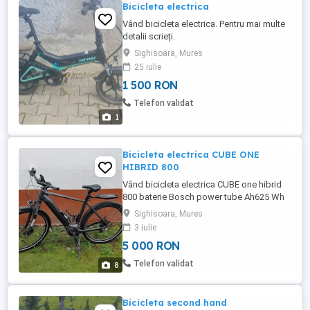
Bicicleta electrica
Vând bicicleta electrica. Pentru mai multe
detalii scrieți.
Sighisoara, Mures
25 iulie
1 500 RON
Telefon validat
1
Bicicleta electrica CUBE ONE
HIBRID 800
Vând bicicleta electrica CUBE one hibrid
800 baterie Bosch power tube Ah625 Wh
.1300km reali
Sighisoara, Mures
3 iulie
5 000 RON
Telefon validat
8
Bicicleta second hand