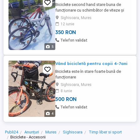
Biciclete second hand stare buna de
funcționare cu schimbător de viteze și
suspensii.
Sighisoara, Mures
12 iunie
350 RON
Telefon validat
5
Vând bicicletă pentru copii 4-7ani
Bicicleta este în stare foarte bună de
funcționare
Sighisoara, Mures
8 iunie
500 RON
Telefon validat
4
Publi24
Anunțuri
Mures
Sighisoara
Timp liber si sport
Biciclete - Accesorii