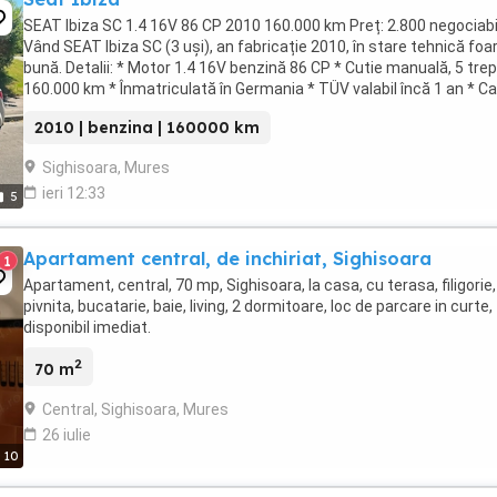
SEAT Ibiza SC 1.4 16V 86 CP 2010 160.000 km Preț: 2.800 negociabi
Vând SEAT Ibiza SC (3 uși), an fabricație 2010, în stare tehnică foa
bună. Detalii: * Motor 1.4 16V benzină 86 CP * Cutie manuală, 5 trep
160.000 km * Înmatriculată în Germania * TÜV valabil încă 1 an * Ca
de service * ...
2010 | benzina | 160000 km
Sighisoara, Mures
ieri 12:33
5
Apartament central, de inchiriat, Sighisoara
1
Apartament, central, 70 mp, Sighisoara, la casa, cu terasa, filigorie,
pivnita, bucatarie, baie, living, 2 dormitoare, loc de parcare in curte,
disponibil imediat.
2
70 m
Central, Sighisoara, Mures
26 iulie
10