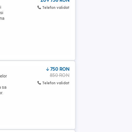
209 756 RON
i
Telefon validat
si
ona
750 RON
850 RON
elor
Telefon validat
a sa
r.