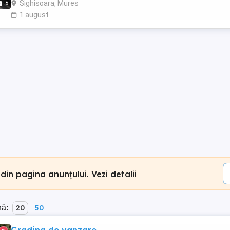
Sighisoara, Mures
6
1 august
 din pagina anunțului.
Vezi detalii
nă:
20
50