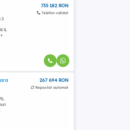
735 182 RON
Telefon validat
 3
4/4,
 +
oara
267 694 RON
Repostat automat
76,
iuri
.