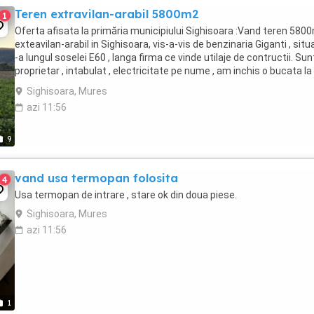
Teren extravilan-arabil 5800m2
1
Oferta afisata la primăria municipiului Sighisoara :Vand teren 580
exteavilan-arabil in Sighisoara, vis-a-vis de benzinaria Giganti , situ
-a lungul soselei E60 , langa firma ce vinde utilaje de contructii. Sun
proprietar , intabulat , electricitate pe nume , am inchis o bucata la
drum cu gard ...
Sighisoara, Mures
azi 11:56
9
vand usa termopan folosita
4
Usa termopan de intrare , stare ok din doua piese.
Sighisoara, Mures
azi 11:56
1