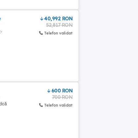
e
40,992 RON
52,817 RON
t-
Telefon validat
600 RON
700 RON
i
ndcă
Telefon validat