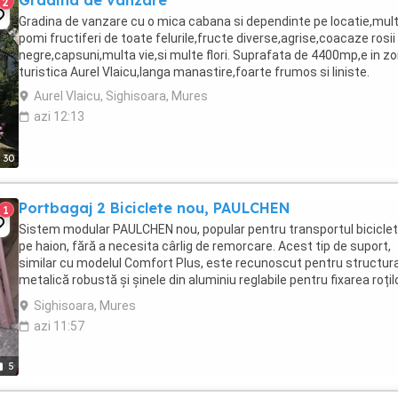
Gradina de vanzare
2
Gradina de vanzare cu o mica cabana si dependinte pe locatie,mult
pomi fructiferi de toate felurile,fructe diverse,agrise,coacaze rosii 
negre,capsuni,multa vie,si multe flori. Suprafata de 4400mp,e in z
turistica Aurel Vlaicu,langa manastire,foarte frumos si liniste.
Aurel Vlaicu, Sighisoara, Mures
azi 12:13
30
Portbagaj 2 Biciclete nou, PAULCHEN
1
Sistem modular PAULCHEN nou, popular pentru transportul biciclet
pe haion, fără a necesita cârlig de remorcare. Acest tip de suport,
similar cu modelul Comfort Plus, este recunoscut pentru structur
metalică robustă și șinele din aluminiu reglabile pentru fixarea roțilo
Capacitate: Modelul ...
Sighisoara, Mures
azi 11:57
5