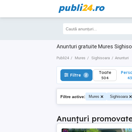
publi
24
.ro
Toate
Perso
Filtre
2
504
430
Anunturi gratuite Mures Sighis
Publi24
Mures
Sighisoara
Anunturi
Toate
Pers
Filtre
2
504
4
Filtre active:
Mures
Sighisoara
Anunțuri promovat