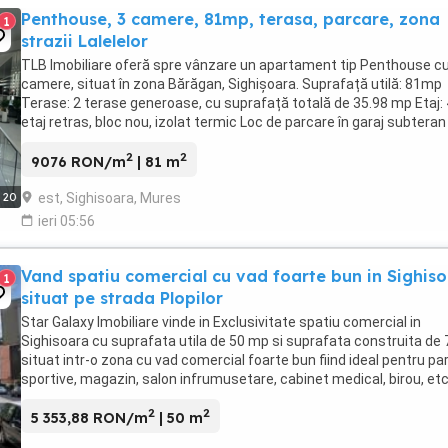
Penthouse, 3 camere, 81mp, terasa, parcare, zona
1
strazii Lalelelor
TLB Imobiliare oferă spre vânzare un apartament tip Penthouse cu
camere, situat în zona Bărăgan, Sighișoara. Suprafață utilă: 81mp
Terase: 2 terase generoase, cu suprafață totală de 35.98 mp Etaj: 
etaj retras, bloc nou, izolat termic Loc de parcare în garaj subteran
boxă la subsol Compartimentare: Living ...
2
2
9076 RON/m
| 81 m
est, Sighisoara, Mures
20
ieri 05:56
Vand spatiu comercial cu vad foarte bun in Sighis
1
situat pe strada Plopilor
Star Galaxy Imobiliare vinde in Exclusivitate spatiu comercial in
Sighisoara cu suprafata utila de 50 mp si suprafata construita de 
situat intr-o zona cu vad comercial foarte bun fiind ideal pentru par
sportive, magazin, salon infrumusetare, cabinet medical, birou, etc
Spatiul are centrala proprie, ...
2
2
5 353,88 RON/m
| 50 m