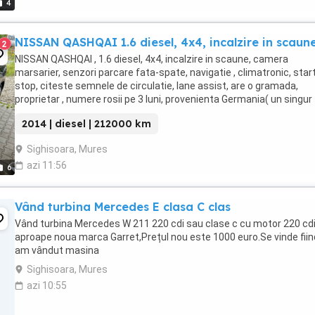
4
NISSAN QASHQAI 1.6 diesel, 4x4, incalzire in scaun
2
NISSAN QASHQAI , 1.6 diesel, 4x4, incalzire in scaune, camera
marsarier, senzori parcare fata-spate, navigatie , climatronic, star
stop, citeste semnele de circulatie, lane assist, are o gramada,
proprietar , numere rosii pe 3 luni, provenienta Germania( un singur
proprietar) etc.
2014 | diesel | 212000 km
Sighisoara, Mures
azi 11:56
6
Vând turbina Mercedes E clasa C clas
Vând turbina Mercedes W 211 220 cdi sau clase c cu motor 220 cd
aproape noua marca Garret,Prețul nou este 1000 euro.Se vinde fii
am vândut masina
Sighisoara, Mures
azi 10:55