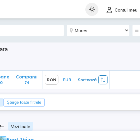
ane
Companii
RON
EUR
Sortează
Contul meu
74
oara
oane
Companii
RON
EUR
Sortează
30
74
Șterge toate filtrele
e
–
Vezi toate
Seat Ibiza