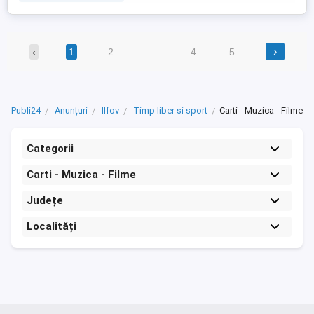
›
‹
1
2
…
4
5
Publi24
Anunțuri
Ilfov
Timp liber si sport
Carti - Muzica - Filme
Categorii
Carti - Muzica - Filme
Județe
Localități