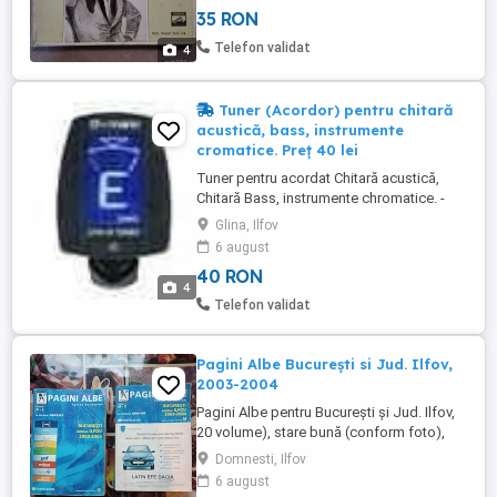
35 RON
Telefon validat
4
Tuner (Acordor) pentru chitară
acustică, bass, instrumente
cromatice. Preț 40 lei
Tuner pentru acordat Chitară acustică,
Chitară Bass, instrumente chromatice. -
Clip Tuner for Guitar, Bass, and chromatic
Glina, Ilfov
instrument. - Tuning via vibration sensor
6 august
(acordaj prin senzor de vibrație) -
40 RON
Chromatic. - Large backlit display (Display
4
luminat, cu nota de acordaj) - Two-tone
Telefon validat
display for showing ...
Pagini Albe București si Jud. Ilfov,
2003-2004
Pagini Albe pentru București și Jud. Ilfov,
20 volume), stare bună (conform foto),
fără pagini lipsă. Plata se face în avans, în
Domnesti, Ilfov
cont (în cazul expediției prin curier), sau la
6 august
livrare (dacă se ridică personal). Prețul nu