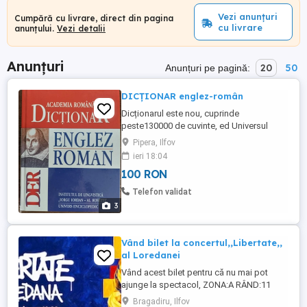
Vezi anunțuri
Cumpără cu livrare, direct din pagina
cu livrare
anunțului.
Vezi detalii
Anunțuri
20
50
Anunțuri pe pagină:
DICȚIONAR englez-român
Dicționarul este nou, cuprinde
peste130000 de cuvinte, ed Universul
Enciclopedic
Pipera, Ilfov
ieri 18:04
100 RON
Telefon validat
3
Vând bilet la concertul,,Libertate,,
al Loredanei
Vând acest bilet pentru că nu mai pot
ajunge la spectacol, ZONA:A RÂND:11
LOC:4 BILET ULTRA VIP (L-am cumpărat
Bragadiru, Ilfov