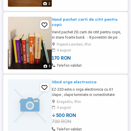
2
Vand pachet carti de citit pentru
copii
Vand pachet (9) carti de citit pentru copii,
in stare foarte bună . - 8 povestiri de pe
Calea Mosilor (cartonata) - Adina
Popesti-Leordeni, Ilfov
Popescu, - Domnisoara Miau - Annie M.G.
4 august
SChmidt, - O scurta istorie a lumii - Ernst H.
170 RON
Gombrich, - Minti geniale - Gordon
Korman, - 15 zile fara internet - Sophie
Telefon validat
3
Rigal Goulard, - ...
Vând orga electronica
EZ-220 este o orga electronica cu 61
clape , clape luminate si conectivitate
wireless integrata la aplicatia gratuita
Bragadiru, Ilfov
Yamaha Page Turner pentru iPadcare.
4 august
Impreuna cu 100 de melodii prestabilite,
500 RON
Yamaha EZ-220 este o orga electronica
700 RON
perfecta pentru invatare. Un port USB la
host va permite sa conectati ...
Telefon validat