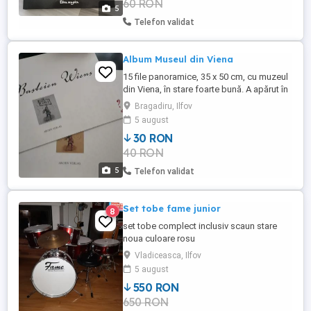
60 RON
comentariile sale despre cultura britanică,
5
uneori incluzând ...
Telefon validat
Album Museul din Viena
15 file panoramice, 35 x 50 cm, cu muzeul
din Viena, în stare foarte bună. A apărut în
anul 2005 și au fost doar 499 de
Bragadiru, Ilfov
exemplare. Albumul conține și o broșură
5 august
cu o scurtă istorisire. Die Basteien Wiens.
30 RON
"Ansicht der k.k., Reichs- Haupt- und
40 RON
Residenzstadt Wien in N.Ö. vor dem
Beginne der Stadterweiterung ...
5
Telefon validat
Set tobe fame junior
8
set tobe complect inclusiv scaun stare
noua culoare rosu
Vladiceasca, Ilfov
5 august
550 RON
650 RON