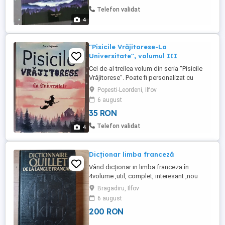
Telefon validat
4
"Pisicile Vrăjitorese-La
Universitate", volumul III
Cel de-al treilea volum din seria "Pisicile
Vrăjitorese". Poate fi personalizat cu
dedicație și autograf de la autoare.
Popesti-Leordeni, Ilfov
6 august
35 RON
Telefon validat
4
Dicționar limba franceză
Vând dicționar in limba franceza în
4volume ,util, complet, interesant ,nou
nouțe,neuzate,in stare perfectă,cu titlul:
Bragadiru, Ilfov
DICTIONNAIRE QUILLET DE LA LANGUE
6 august
FRANCAISE Menționez că toate sunt de
200 RON
culoare neagră,doar in poze văd că au
ieșit altă nuanță