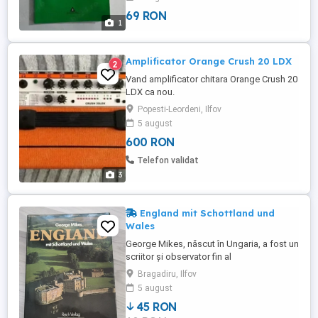
69 RON
1
Amplificator Orange Crush 20 LDX
2
Vand amplificator chitara Orange Crush 20
LDX ca nou.
Popesti-Leordeni, Ilfov
5 august
600 RON
Telefon validat
3
England mit Schottland und
Wales
George Mikes, născut în Ungaria, a fost un
scriitor și observator fin al
comportamentului britanic, în special al
Bragadiru, Ilfov
diferențelor culturale între Anglia, Scoția și
5 august
Țara Galilor. El a emigrat în Marea Britanie
45 RON
în 1938 și a devenit cunoscut pentru