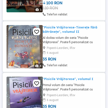
100 RON
include transportul.
110 RON
1
Telefon validat
"Pisicile Vrăjitorese-Tinerețe fără
bătrânețe", volumul II
Al doilea volum din seria "Pisicile
Vrăjitorese". Poate fi personalizat cu
dedicație și autograf de la autoare.
Popesti-Leordeni, Ilfov
6 august
35 RON
Telefon validat
4
"Pisicile Vrăjitorese", volumul I
Primul volum din seria "Pisicile
Vrăjitorese". Poate fi personalizat cu
dedicație și autograf de la autoare.
Popesti-Leordeni, Ilfov
6 august
35 RON