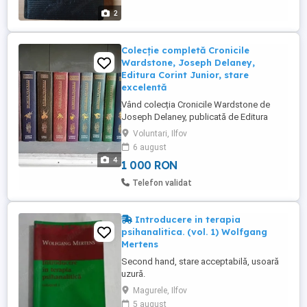
2
Colecție completă Cronicile
Wardstone, Joseph Delaney,
Editura Corint Junior, stare
excelentă
Vând colecția Cronicile Wardstone de
Joseph Delaney, publicată de Editura
Corint Junior, una dintre cele mai apreciate
Voluntari, Ilfov
serii fantasy pentru adolescenți și iubitorii
6 august
genului. Colecția conține volumele traduse
4
1 000 RON
în limba română, inclusiv titlurile mai greu
de găsit: Ucenicul Vraciului Blestemul
Telefon validat
Vraciului ...
Introducere in terapia
psihanalitica. (vol. 1) Wolfgang
Mertens
Second hand, stare acceptabilă, usoară
uzură.
Magurele, Ilfov
5 august