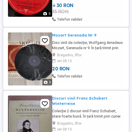
30 RON
35 RON
5
Telefon validat
Mozart Serenada Nr 9
Disc vinil de colecție, Wolfgang Amadeus
Mozart, Serenada nr 9. În țară trimit prin
curier.
Bragadiru, Ilfov
ieri 08:15
20 RON
Telefon validat
3
Discuri vinil Franz Schubert
Winterreise
Colecție 2 discuri vinil Franz Schubert,
stare foarte bună. În țară trimit prin curier.
Bragadiru, Ilfov
ieri 08:15